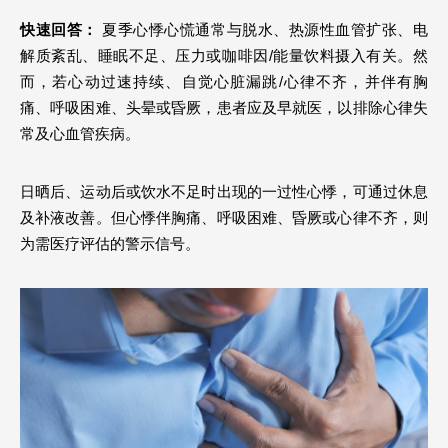
快速回答：
 夏季心悸心慌通常与脱水、热源性血管扩张、电
解质紊乱、睡眠不足、压力或咖啡因/能量饮料摄入有关。然
而，若心动过速持续、自觉心脏漏跳/心律不齐，并伴有胸
痛、呼吸困难、头晕或昏厥，患者应及早就医，以排除心律失
常及心血管疾病。
日晒后、运动后或饮水不足时出现的一过性心悸，可通过休息
及补液改善。但心悸伴胸痛、呼吸困难、昏厥或心律不齐，则
为需医疗评估的警示信号。