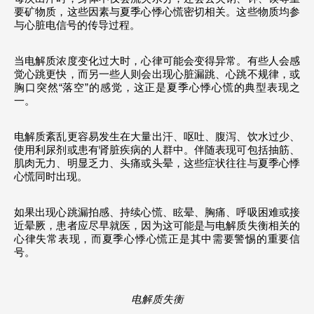
要矿物质，这些因素与夏季心悸心慌密切相关。这些物质均参
与心脏电信号的传导过程。
当电解质浓度变化过大时，心律可能会变得异常。有些人会感
觉心跳更快，而另一些人则会出现心脏漏跳、心跳不规律，或
胸口突然“落空”的感觉，这正是夏季心悸心慌的典型表现之
一。
电解质紊乱更容易发生在大量出汗、呕吐、腹泻、饮水过少、
使用利尿剂或患有肾脏疾病的人群中。伴随表现可包括抽筋、
肌肉无力、明显乏力、头痛或头晕，这些症状往往与夏季心悸
心慌同时出现。
如果出现心跳漏拍感、持续心慌、眩晕、胸痛、呼吸困难或接
近晕厥，患者应尽早就医，因为这可能是与电解质失衡相关的
心律失常表现，而夏季心悸心慌正是其中需要警惕的重要信
号。
电解质失衡