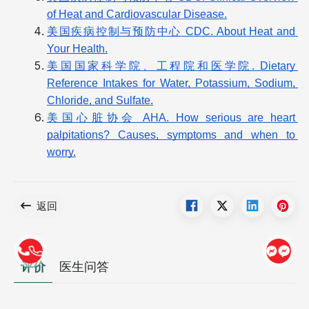
of Heat and Cardiovascular Disease.
美国疾病控制与预防中心 CDC. About Heat and 
Your Health.
美国国家科学院、工程院和医学院. Dietary 
Reference Intakes for Water, Potassium, Sodium, 
Chloride, and Sulfate.
美国心脏协会 AHA. How serious are heart 
palpitations? Causes, symptoms and when to 
worry.
返回
评价
医生问答