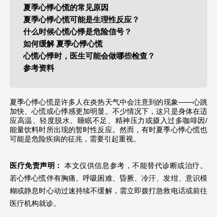
夏季心悸心慌的常见原因
夏季心悸心慌可能是生理性反应？
什么时候心慌心悸是危险信号？
如何缓解 夏季心悸心慌
心慌心悸时，医生可能会做哪些检查？
参考资料
夏季心悸心慌是许多人在炎热天气中会注意到的现象——心跳
加快、心慌或心悸感更加明显。不少情况下，这只是身体在适
应高温、轻度脱水、睡眠不足、精神压力或摄入过多咖啡因/
能量饮料时所出现的暂时性反应。然而，有时夏季心悸心慌也
可能是危险疾病的征兆，需要引起重视。
医疗免责声明：
 本文仅供信息参考，不能替代诊断或治疗。
若心悸心慌伴有胸痛、呼吸困难、昏厥、冷汗、发绀、意识模
糊或静息时心动过速持续不缓解，需立即拨打急救电话或前往
医疗机构就诊。