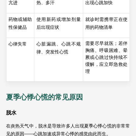
亢进 
热、多汗 
出现心跳加快 
药物或辅助
使用新药或增加剂量
就诊时需携带正在使
性保健品 
后出现症状 
用的药物清单 
需要尽早就医；若伴
心律失常 
心脏漏跳、心跳不规
胸痛、呼吸困难、晕
律、突发性心慌 
厥或心跳过快持续不
缓解，应立即急救处
理 
夏季心悸心慌的常见原因
脱水
在炎热天气中，脱水是导致许多人出现夏季心悸心慌的非常常
见的原因——心跳加速或异常心悸的感觉由此而生。