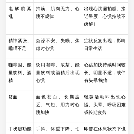
电解质紊
抽筋、肌肉无力、心
出现心跳漏拍感、接
乱 
跳不规律  
近晕厥、心慌持续不
缓解 i
精神紧张、
烦躁不安、失眠、焦
症状反复出现，影响
睡眠不足 
虑时心慌 
日常生活 
咖啡因、能
饮用咖啡、浓茶、能
心跳加快持续时间较
量饮料、酒
量饮料或酒精后出现
长、明显不适，或伴
精 
心慌 
有头晕/胸痛 
贫血 
面色苍白、长期疲
轻微活动即出现心
乏、气短、用力时心
慌、头晕、呼吸困难
跳加快 
或长期疲劳 
甲状腺功能
手抖、体重下降、怕
即使在休息状态下也