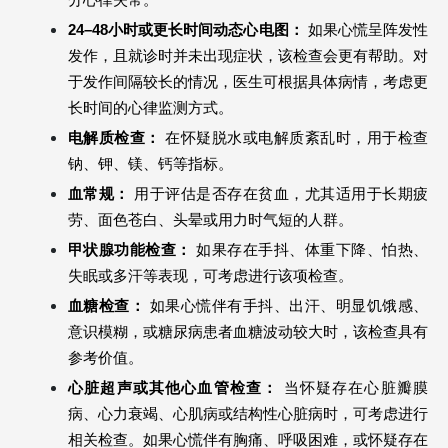
24–48小时或更长时间动态心电图：
 如果心慌呈阵发性
发作，且就诊时并未出现症状，该检查会更有帮助。对
于发作间隔较长的情况，医生可根据具体病情，考虑更
长时间的心律监测方式。
电解质检查：
 在怀疑脱水或电解质紊乱时，用于检查
钠、钾、镁、钙等指标。
血常规：
 用于评估是否存在贫血，尤其适用于长期疲
劳、面色苍白、头晕或用力时气短的人群。
甲状腺功能检查：
 如果存在手抖、体重下降、怕热、
失眠或多汗等表现，可考虑进行该项检查。
血糖检查：
 如果心慌伴有手抖、出汗、明显饥饿感、
意识模糊，或糖尿病患者血糖波动较大时，该检查具有
参考价值。
心脏超声或其他心血管检查：
 当怀疑存在心脏瓣膜
病、心力衰竭、心肌病或结构性心脏病时，可考虑进行
相关检查。如果心慌伴有胸痛、呼吸困难，或怀疑存在