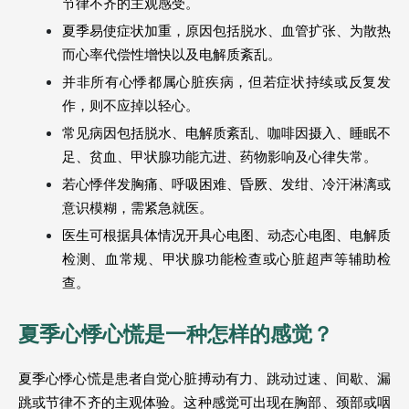
节律不齐的主观感受。
夏季易使症状加重，原因包括脱水、血管扩张、为散热
而心率代偿性增快以及电解质紊乱。
并非所有心悸都属心脏疾病，但若症状持续或反复发
作，则不应掉以轻心。
常见病因包括脱水、电解质紊乱、咖啡因摄入、睡眠不
足、贫血、甲状腺功能亢进、药物影响及心律失常。
若心悸伴发胸痛、呼吸困难、昏厥、发绀、冷汗淋漓或
意识模糊，需紧急就医。
医生可根据具体情况开具心电图、动态心电图、电解质
检测、血常规、甲状腺功能检查或心脏超声等辅助检
查。
夏季心悸心慌是一种怎样的感觉？
夏季心悸心慌是患者自觉心脏搏动有力、跳动过速、间歇、漏
跳或节律不齐的主观体验。这种感觉可出现在胸部、颈部或咽