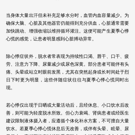
当身体大量出汗但未补充足够水分时，血管内血容量减少。为
确保大脑、心脏及其他器官仍能得到充分供血，心脏通常需要
加快跳动、增强收缩以维持循环灌注。这便可能产生夏季心悸
心慌的感觉，让患者明显感到心脏搏动异常。
除心悸症状外，脱水者常表现为持续性口渴、唇干、口干、疲
劳、注意力下降、尿量减少或尿色深黄。部分患者可能伴有头
痛、头晕或站立时眼前发黑，尤其在突然起身或长时间处于烈
日下时更为明显，这些伴随症状往往与夏季心悸心慌同时出
现。
若心悸仅出现于日晒或大量活动后，且经休息、小口饮水后改
善，则可能为轻度脱水所致。但心力衰竭、肾病患者或经医生
建议限制液体摄入者，应遵循个体化补水方案，不可擅自大量
饮水。若夏季心悸心慌休息后无改善，或伴有头晕、眩晕、尿