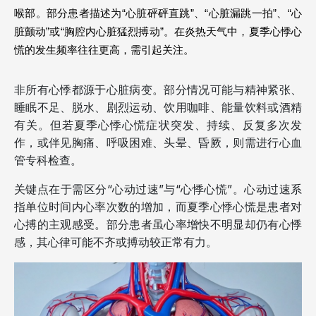
喉部。部分患者描述为“心脏砰砰直跳”、“心脏漏跳一拍”、“心
脏颤动”或“胸腔内心脏猛烈搏动”。在炎热天气中，夏季心悸心
慌的发生频率往往更高，需引起关注。
非所有心悸都源于心脏病变。部分情况可能与精神紧张、
睡眠不足、脱水、剧烈运动、饮用咖啡、能量饮料或酒精
有关。但若夏季心悸心慌症状突发、持续、反复多次发
作，或伴见胸痛、呼吸困难、头晕、昏厥，则需进行心血
管专科检查。
关键点在于需区分“心动过速”与“心悸心慌”。心动过速系
指单位时间内心率次数的增加，而夏季心悸心慌是患者对
心搏的主观感受。部分患者虽心率增快不明显却仍有心悸
感，其心律可能不齐或搏动较正常有力。