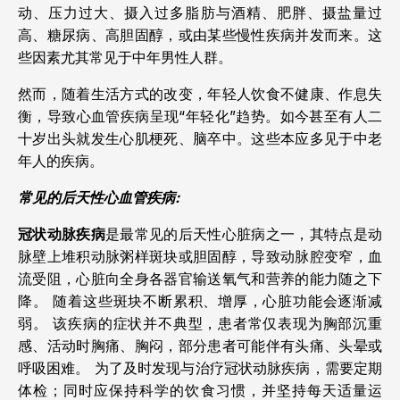
动、压力过大、摄入过多脂肪与酒精、肥胖、摄盐量过
高、糖尿病、高胆固醇，或由某些慢性疾病并发而来。这
些因素尤其常见于中年男性人群。
然而，随着生活方式的改变，年轻人饮食不健康、作息失
衡，导致心血管疾病呈现“年轻化”趋势。如今甚至有人二
十岁出头就发生心肌梗死、脑卒中。这些本应多见于中老
年人的疾病。
常见的后天性心血管疾病:
冠状动脉疾病
是最常见的后天性心脏病之一，其特点是动
脉壁上堆积动脉粥样斑块或胆固醇，导致动脉腔变窄，血
流受阻，心脏向全身各器官输送氧气和营养的能力随之下
降。
随着这些斑块不断累积、增厚，心脏功能会逐渐减
弱。
该疾病的症状并不典型，患者常仅表现为胸部沉重
感、活动时胸痛、胸闷，部分患者可能伴有头痛、头晕或
呼吸困难。
为了及时发现与治疗冠状动脉疾病，需要定期
体检；同时应保持科学的饮食习惯，并坚持每天适量运