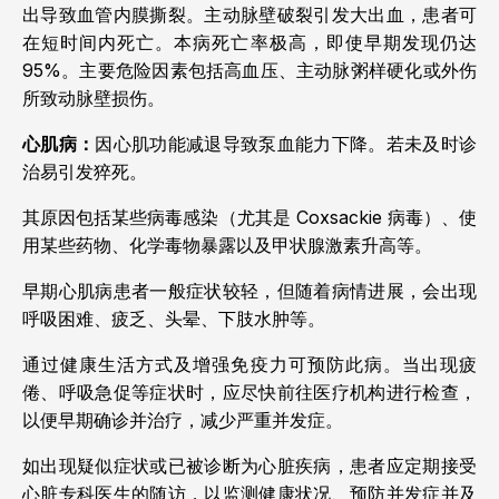
出导致血管内膜撕裂。主动脉壁破裂引发大出血，患者可
在短时间内死亡。本病死亡率极高，即使早期发现仍达
95%。主要危险因素包括高血压、主动脉粥样硬化或外伤
所致动脉壁损伤。
心肌病：
因心肌功能减退导致泵血能力下降。若未及时诊
治易引发猝死。
其原因包括某些病毒感染（尤其是 Coxsackie 病毒）、使
用某些药物、化学毒物暴露以及甲状腺激素升高等。
早期心肌病患者一般症状较轻，但随着病情进展，会出现
呼吸困难、疲乏、头晕、下肢水肿等。
通过健康生活方式及增强免疫力可预防此病。当出现疲
倦、呼吸急促等症状时，应尽快前往医疗机构进行检查，
以便早期确诊并治疗，减少严重并发症。
如出现疑似症状或已被诊断为心脏疾病，患者应定期接受
心脏专科医生的随访，以监测健康状况、预防并发症并及