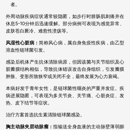
者。
外周动脉疾病症状通常较隐匿，如步行时腓肠肌刺痛并在
休息5-10分钟后迅速缓解。部分病例可表现为感觉异常、
皮肤苍白厥冷、难愈性溃疡等。
风湿性心脏病：
简称风心病，属自身免疫性疾病，由乙型
溶血性链球菌引发。
感染后机体产生抗体清除病原，但因该菌与关节组织及心
脏瓣膜结构相似，导致抗体错误攻击自身组织，引发瓣膜
肿胀、变形所致狭窄或关闭不全，最终发展为心力衰竭。
本病好发于青年女性，是链球菌性咽炎的严重并发症。疾
病进展隐匿，可表现为多关节炎、关节痛、心脏炎症、发
热、皮下结节等症状。
治疗方案首选抗生素清除链球菌感染。
胸主动脉夹层动脉瘤：
指输送全身血液的主动脉壁薄弱膨