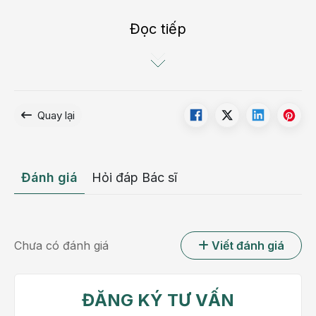
kịp thời.
Đọc tiếp
Quay lại
Đánh giá
Hỏi đáp Bác sĩ
Xây xẩm mặt mày có thể xảy ra khi tiếp xúc nhiệt cao kéo dài
Chưa có đánh giá
Viết đánh giá
Tham vấn chuyên môn:
 Đội ngũ bác sĩ chuyên khoa Nội tổng 
quát – Bệnh viện Đa khoa Hồng Ngọc.
ĐĂNG KÝ TƯ VẤN
Tóm tắt nhanh bài viết