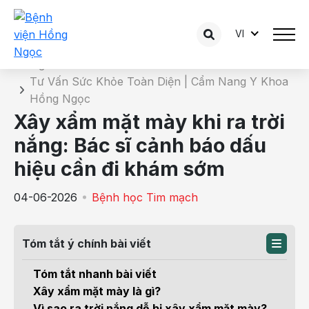
VI
Chi tiết bài tư vấn
Trang chủ
Tư Vấn Sức Khỏe Toàn Diện | Cẩm Nang Y Khoa
Hồng Ngọc
Xây xẩm mặt mày khi ra trời
nắng: Bác sĩ cảnh báo dấu
hiệu cần đi khám sớm
04-06-2026
Bệnh học Tim mạch
Tóm tắt ý chính bài viết
Tóm tắt nhanh bài viết
Xây xẩm mặt mày là gì?
Vì sao ra trời nắng dễ bị xây xẩm mặt mày?