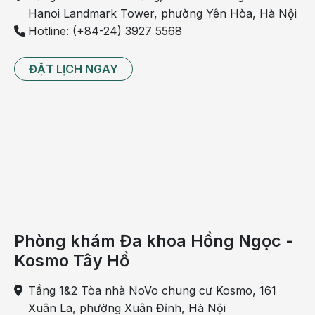
Hanoi Landmark Tower, phường Yên Hòa, Hà Nội
Hotline: (+84-24) 3927 5568
ĐẶT LỊCH NGAY
Não nhạy cảm với tình trạng giảm tưới máu
Tóm tắt nguyên nhân gây xây xẩm 
khi ra trời nắng
Nguyên 
Dấu hiệu đi 
Khi nào 
Gợi ý xử trí 
nhân
kèm
nguy hiểm?
ban đầu
Mất nước
Khô miệng, 
Lơ mơ, tim 
Nghỉ nơi 
khát nhiều, 
nhanh, tiểu 
mát, uống 
Phòng khám Đa khoa Hồng Ngọc -
tiểu ít, nước 
rất ít hoặc 
từng ngụm 
Kosmo Tây Hồ
tiểu vàng 
không tiểu 
nước/oresol 
đậm
nhiều giờ
nếu còn tỉnh
Tầng 1&2 Tòa nhà NoVo chung cư Kosmo, 161
Xuân La, phường Xuân Đỉnh, Hà Nội
Tụt huyết áp
Tối sầm mặt 
Ngất, té ngã, 
Ngồi/nằm 