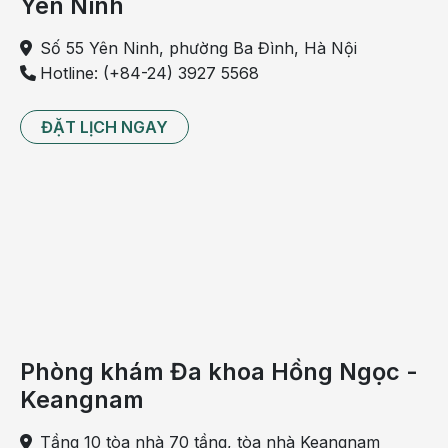
Yên Ninh
thấy hoa mắt, tối sầm mặt, lâng lâng hoặc cảm giác 
sắp ngất.
Số 55 Yên Ninh, phường Ba Đình, Hà Nội
Tim phải làm việc nhiều hơn:
 Trong thời tiết nóng, tim 
Hotline: (+84-24) 3927 5568
thường đập nhanh hơn để duy trì tuần hoàn và hỗ trợ 
tản nhiệt. Ở người có bệnh tim mạch, rối loạn nhịp, 
ĐẶT LỊCH NGAY
huyết áp thấp hoặc đang dùng thuốc hạ áp, cảm giác 
choáng váng có thể rõ hơn. 
Vì vậy, xây xẩm khi ra trời nắng thường không phải một bệnh 
riêng lẻ mà là triệu chứng cho thấy cơ thể đang khó thích nghi 
với nhiệt độ cao hoặc có yếu tố sức khỏe tiềm ẩn.
Phòng khám Đa khoa Hồng Ngọc -
Keangnam
Tầng 10 tòa nhà 70 tầng, tòa nhà Keangnam