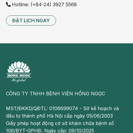
Hotline: (+84-24) 3927 5568
khi đứng lâu/
đau ngực, 
nghỉ, kê 
đứng dậy đột 
khó thở tái 
chân nhẹ, đo 
ngột, đứng 
diễn nhiều 
huyết áp, đi 
ĐẶT LỊCH NGAY
không vững
lần
khám nếu tái 
diễn
Ngất do nóng
Choáng khi 
Ngất thật sự, 
Đưa vào nơi 
đứng lâu 
chấn 
mát, nới lỏng 
trong môi 
thương, tái 
quần áo, đo 
trường nóng
diễn nhiều 
huyết áp, 
lần
nằm nghỉ, 
theo dõi ý 
thức
CÔNG TY TNHH BỆNH VIỆN HỒNG NGỌC
Kiệt sức do 
Đổ mồ hôi 
Lú lẫn, nôn 
Làm mát, bù 
nóng
nhiều, đau 
nhiều, triệu 
nước/điện 
MST/ĐKKD/QĐTL: 0106699074 - Sở kế hoạch và
đầu, buồn 
chứng nặng 
giải, đi khám 
đầu tư thành phố Hà Nội cấp ngày 05/06/2003
nôn, yếu, 
hơn hoặc 
nếu không 
Giấy phép hoạt động cơ sở khám chữa bệnh số
khát
kéo dài
cải thiện
106/BYT-GPHĐ. Ngày cấp: 09/10/2025