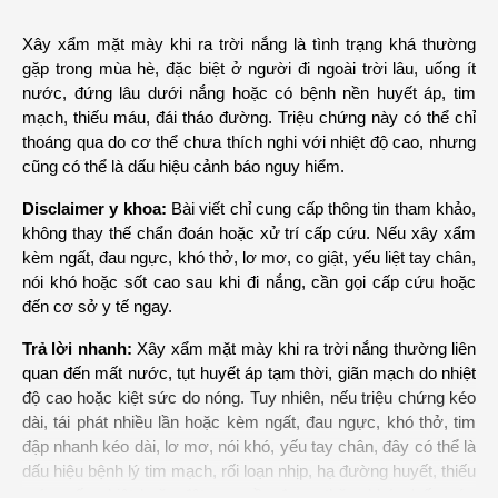
Xây xẩm mặt mày khi ra trời nắng là tình trạng khá thường 
gặp trong mùa hè, đặc biệt ở người đi ngoài trời lâu, uống ít 
nước, đứng lâu dưới nắng hoặc có bệnh nền huyết áp, tim 
mạch, thiếu máu, đái tháo đường. Triệu chứng này có thể chỉ 
thoáng qua do cơ thể chưa thích nghi với nhiệt độ cao, nhưng 
cũng có thể là dấu hiệu cảnh báo nguy hiểm. 
Disclaimer y khoa:
 Bài viết chỉ cung cấp thông tin tham khảo, 
không thay thế chẩn đoán hoặc xử trí cấp cứu. Nếu xây xẩm 
kèm ngất, đau ngực, khó thở, lơ mơ, co giật, yếu liệt tay chân, 
nói khó hoặc sốt cao sau khi đi nắng, cần gọi cấp cứu hoặc 
đến cơ sở y tế ngay.
Trả lời nhanh:
 Xây xẩm mặt mày khi ra trời nắng thường liên 
quan đến mất nước, tụt huyết áp tạm thời, giãn mạch do nhiệt 
độ cao hoặc kiệt sức do nóng. Tuy nhiên, nếu triệu chứng kéo 
dài, tái phát nhiều lần hoặc kèm ngất, đau ngực, khó thở, tim 
đập nhanh kéo dài, lơ mơ, nói khó, yếu tay chân, đây có thể là 
dấu hiệu bệnh lý tim mạch, rối loạn nhịp, hạ đường huyết, thiếu 
máu, sốc nhiệt hoặc đột quỵ cần được thăm khám/cấp cứu 