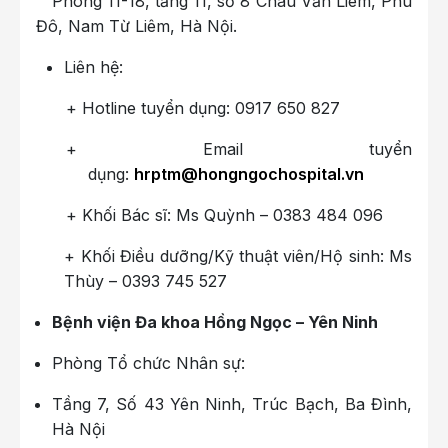
Phòng 11-18, tầng 11, số 8 Châu Văn Liêm, Phú
Đô, Nam Từ Liêm, Hà Nội.
Liên hệ:
+ Hotline tuyển dụng: 0917 650 827
+ Email tuyển
dụng:
hrptm@hongngochospital.vn
+ Khối Bác sĩ: Ms Quỳnh – 0383 484 096
+ Khối Điều dưỡng/Kỹ thuật viên/Hộ sinh: Ms
Thùy – 0393 745 527
Bệnh viện Đa khoa Hồng Ngọc – Yên Ninh
Phòng Tổ chức Nhân sự:
Tầng 7, Số 43 Yên Ninh, Trúc Bạch, Ba Đình,
Hà Nội