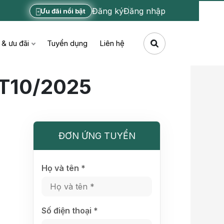
Đăng ký
Đăng nhập
Ưu đãi nổi bật
 & ưu đãi
Tuyển dụng
Liên hệ
 T10/2025
ĐƠN ỨNG TUYỂN
Họ và tên *
Số điện thoại *