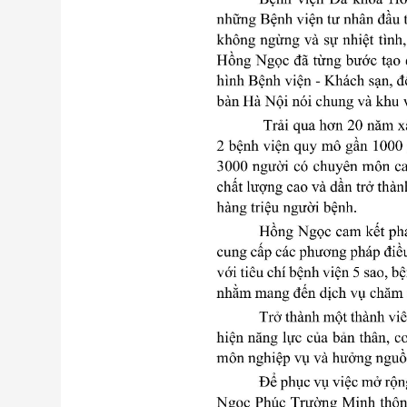
Bện
Thẩm mỹ
Ung
Tiêu hóa - Gan - Mật
Thận
Nội Tiết
Vật 
chứ
Cấp cứu - Hồi sức tích
cực
Chấ