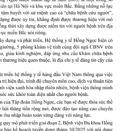
h học Ung bướu
Bệnh học Tim mạch
 bướu
Tim mạch
 - Tiết niệu
Ngoại khoa
lý trị liệu - Phục hồi
Tâm lý và sức khỏe tâm
c năng
thần
n thương chỉnh hình
Nam học