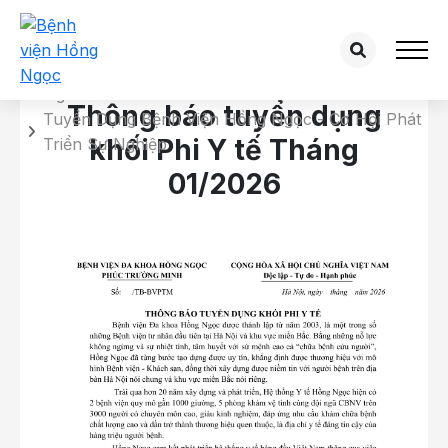
Chi tiết tuyển dụng
Trang chủ
Thông báo tuyển dụng
Tuyển Dụng Bệnh Viện Hồng Ngọc - Cơ Hội Phát
khối Phi Y tế Tháng
Triển Sự Nghiệp
01/2026