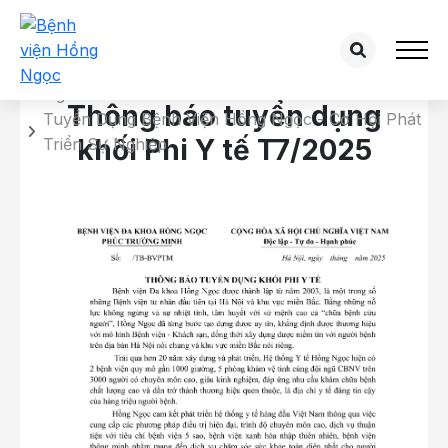
Chi tiết tuyển dụng
Trang chủ
Thông báo tuyển dụng
Tuyển Dụng Bệnh Viện Hồng Ngọc - Cơ Hội Phát
khối Phi Y tế T7/2025
Triển Sự Nghiệp