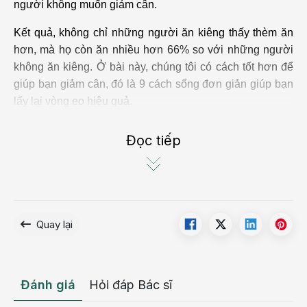
người không muốn giảm cân.
Kết quả, không chỉ những người ăn kiêng thấy thèm ăn
hơn, mà họ còn ăn nhiều hơn 66% so với những người
không ăn kiêng. Ở bài này, chúng tôi có cách tốt hơn để
giúp bạn giảm cân, đó là 9 cách sống đơn giản giúp bạn
lấy lại vòng eo hiệu quả.
Ăn nhiều thực phẩm dinh dưỡng hơn
Đọc tiếp
Thay vì bị ám ảnh bởi việc phải tránh xa đồ ăn, bạn nên
tập trung vào các loại thực phẩm có lợi cho sức khỏe mà
bạn có thể thưởng thức.
Những phụ nữ tuân theo nguyên tắc này lại có xu hướng
Quay lại
giảm cân nhiều hơn những người chỉ chú trọng vào giảm
lượng calo.
Bổ sung các loại trái cây giàu chất xơ, rau và ngũ cốc.
Đánh giá
Hỏi đáp Bác sĩ
Các loại thực phẩm giàu chất xơ giúp dạ dày mở ra, do