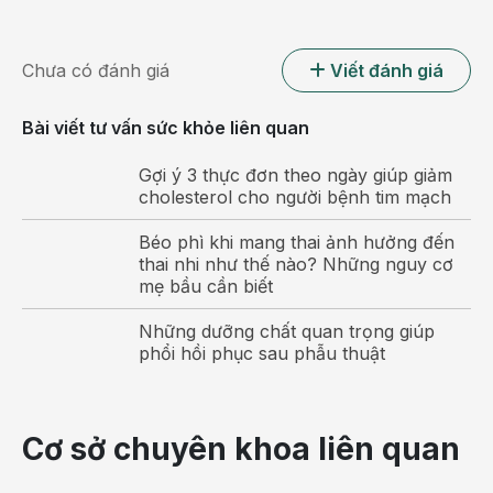
vậy bạn sẽ ít có khả năng ăn quá mức cần thiết.
Có nhiều cách để tăng lượng chất xơ: khuấy 1 muỗng hạt
Chưa có đánh giá
Viết đánh giá
lanh vào bột yến mạch và ½ cốc đậu vào salad rau, hoặc
ăn nhẹ các loại hoa quả và hạt khô.
Bài viết tư vấn sức khỏe liên quan
Gợi ý 3 thực đơn theo ngày giúp giảm
cholesterol cho người bệnh tim mạch
Béo phì khi mang thai ảnh hưởng đến
thai nhi như thế nào? Những nguy cơ
mẹ bầu cần biết
Những dưỡng chất quan trọng giúp
phổi hồi phục sau phẫu thuật
Cơ sở chuyên khoa liên quan
Thực phẩm nên ăn khi giảm cân