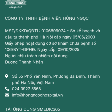
không biết về điều này.
Thực ra không có điều gì thay đổi trong chế độ ăn uống
CÔNG TY TNHH BỆNH VIỆN HỒNG NGỌC
hay thói quen công việc của học cả. Chỉ có một điều khác
là ở tư tưởng của họ. Các nghiên cứu trước đây đã cho
MST/ĐKKD/QĐTL: 0106699074 - Sở kế hoạch và
thấy việc có thái độ tích cực có thể giúp giảm stress, giúp
đầu tư thành phố Hà Nội cấp ngày 05/06/2003
cho việc ăn uống hiệu quả hơn.
Giấy phép hoạt động cơ sở khám chữa bệnh số
Vì thế hãy tự nói với bản thân là bạn đang đốt cháy
106/BYT-GPHĐ. Ngày cấp: 09/10/2025
lượng calo hàng ngày dù chỉ là khi bạn nhắn tin cho ai
Người chịu trách nhiệm nội dung:
đó, cọ rửa bồn tắm hay đi bộ từ cửa hàng nọ sang cửa
Dương Thành Nhân
hàng kia để xem các đôi bốt mới.
Số 55 Phố Yên Ninh, Phường Ba Đình, Thành
phố Hà Nội, Việt Nam
024 3927 5568
info@hongngochospital.vn
TẢI ỨNG DỤNG SMEDIC365