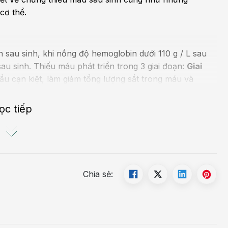
cơ thể.
nh sau sinh, khi nồng độ hemoglobin dưới 110 g / L sau
sau sinh.
Thiếu máu phát triển trong 3 giai đoạn:
Giai
ầu cạn kiệt, làm giảm tổng lượng sắt trong máu và
iai đoạn này.
Giai đoạn hai
: các tác dụng phụ của tình
u cảm thấy mệt mỏi hơn và xuất hiện tình trạng đau đầu.
ọc tiếp
 các xét nghiệm máu. Cũng trong giai đoạn này, việc
 đoạn ba
: Nồng độ huyết sắc tố giảm mạnh hơn nữa gây
 chứng cũng xuất hiện rõ ràng hơn như mệt mỏi, kiệt sức
Chia sẻ: