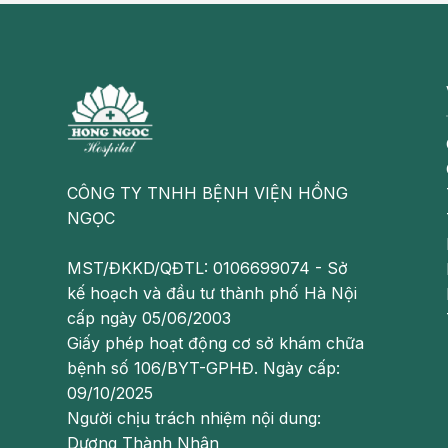
- Cảm thấy khó thở và chóng mặt
- Thường xuyên nhức đầu
- Tim đập loạn nhịp
- Hệ miễn dịch cũng suy yếu
- Giảm ham muốn tình dục
CÔNG TY TNHH BỆNH VIỆN HỒNG
- Tinh thần luôn bị căng thẳng và áp lực, cáu gắt
NGỌC
- Sữa mẹ bị giảm cả về chất lượng và số lượng kh
MST/ĐKKD/QĐTL: 0106699074 - Sở
kế hoạch và đầu tư thành phố Hà Nội
Tuy không thể gặp tất cả các triệu chứng cùng mộ
cấp ngày 05/06/2003
chứng nào được đề cập ở trên mà không thể kiểm
Giấy phép hoạt động cơ sở khám chữa
sĩ để tránh để lại những biến chứng đáng tiếc.
bệnh số 106/BYT-GPHĐ. Ngày cấp:
09/10/2025
Người chịu trách nhiệm nội dung:
Dương Thành Nhân