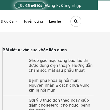
Đăng ký
Đăng nhập
Ưu đãi nổi bật
 & ưu đãi
Tuyển dụng
Liên hệ
Bài viết tư vấn sức khỏe liên quan
Ghép giác mạc xong bao lâu thì
được dùng điện thoại? Hướng dẫn
chăm sóc mắt sau phẫu thuật
Bệnh phụ khoa bị nổi mụn:
Nguyên nhân & cách chữa vùng
kín bị nổi mụn
Gợi ý 3 thực đơn theo ngày giúp
giảm cholesterol cho người bệnh