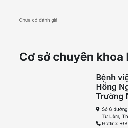
Chưa có đánh giá
Cơ sở chuyên khoa 
Bệnh vi
Hồng Ng
Thiếu máu sau sinh là 
Trường 
Nguyên nhân của tình trạng thiếu máu 
Số 8 đường
Thiếu máu là tình trạng phổ biến ở các chị em ph
Từ Liêm, T
này được xác định từ nhiều nguồn khác nhau. Tr
Hotline: +(