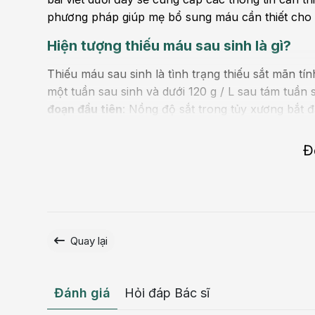
phương pháp giúp mẹ bổ sung máu cần thiết cho 
Hiện tượng thiếu máu sau sinh là gì?
Thiếu máu sau sinh là tình trạng thiếu sắt mãn tí
một tuần sau sinh và dưới 120 g / L sau tám tuần 
đoạn đầu tiên
: Nồng độ sắt trong tủy xương bắt đ
không có triệu chứng cụ thể nào xuất hiện trong g
trạng thiếu máu bắt đầu xuất hiện. Cơ thể bắt đầ
Đ
Sự thiếu hụt này có thể được phát hiện thông qua
sản xuất huyết sắc tố bắt đầu bị ảnh hưởng.
Giai
nên tình trạng thiếu máu nghiêm trọng. Các triệu
cực độ...
Quay lại
Đánh giá
Hỏi đáp Bác sĩ