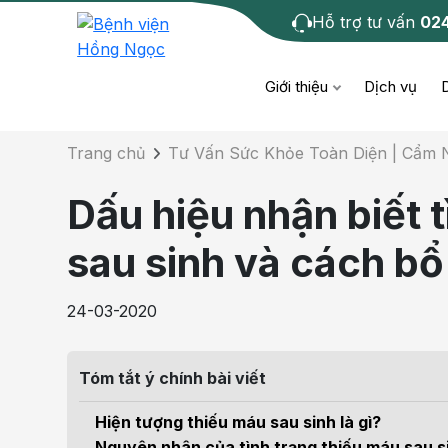
Hỗ trợ tư vấn
02
Chi tiết bài tư 
Giới thiệu
Dịch vụ
Trang chủ
Tư Vấn Sức Khỏe Toàn Diện | Cẩm
Bệnh học
Dươ
Bện
Dấu hiệu nhận biết 
Cơ xương khớp
Da li
Bện
sau sinh và cách b
Giáo dục sức khỏe
Chẩ
Bện
24-03-2020
- M
Tiêm chủng
Răng
Bệnh
Tóm tắt ý chính bài viết
Tầm soát ung thư
Tai 
Bện
Hiện tượng thiếu máu sau sinh là gì?
Điện quang can thiệp
Khá
Nguyên nhân của tình trạng thiếu máu sau s