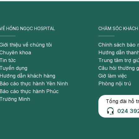
VỀ HỒNG NGỌC HOSPITAL
CHĂM SÓC KHÁCH
Giới thiệu về chúng tôi
Chính sách bảo 
Chuyên khoa
Hướng dẫn thanh
Tin tức
Trung tâm trợ gi
Tuyển dụng
Câu hỏi thường 
Hướng dẫn khách hàng
Giờ làm việc
iến việc tăng cân ở trẻ cũng bị ảnh hưởng
Báo cáo thực hành Yên Ninh
Phòng nội trú
Báo cáo thực hành Phúc
t lúc, nhưng nếu các chị em tìm thấy bất kỳ triệu
Trường Minh
 soát được thì hãy tham khảo ngay ý kiến của các bác
Tổng đài hỗ t
024 39