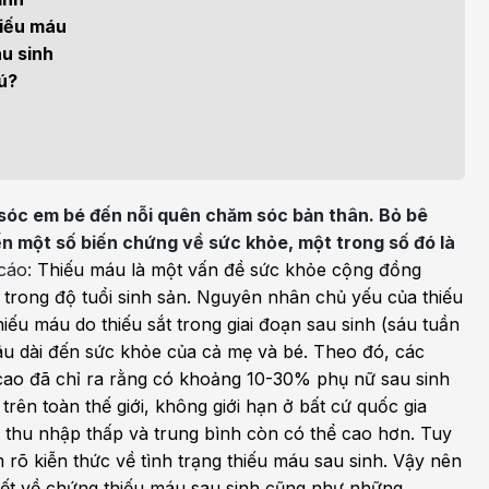
h học Ung bướu
Bệnh học Tim mạch
hiếu máu
 bướu
Tim mạch
u sinh
ú?
 - Tiết niệu
Ngoại khoa
lý trị liệu - Phục hồi
Tâm lý và sức khỏe tâm
c năng
thần
sóc em bé đến nỗi quên chăm sóc bản thân. Bỏ bê
n thương chỉnh hình
Nam học
ến một số biến chứng về sức khỏe, một trong số đó là
cáo:
Thiếu máu là một vấn đề sức khỏe cộng đồng
nữ trong độ tuổi sinh sản. Nguyên nhân chủ yếu của thiếu
iếu máu do thiếu sắt trong giai đoạn sau sinh (sáu tuần
âu dài đến sức khỏe của cả mẹ và bé.
Theo đó, các
cao đã chỉ ra rằng có khoảng 10-30% phụ nữ sau sinh
trên toàn thế giới, không giới hạn ở bất cứ quốc gia
c thu nhập thấp và trung bình còn có thể cao hơn.
Tuy
rõ kiễn thức về tình trạng thiếu máu sau sinh. Vậy nên
thiết về chứng thiếu máu sau sinh cũng như những