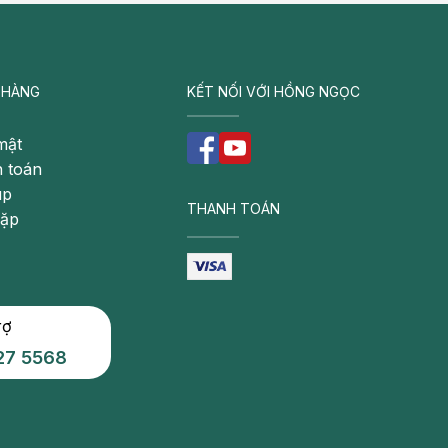
 HÀNG
KẾT NỐI VỚI HỒNG NGỌC
mật
 toán
úp
THANH TOÁN
gặp
rợ
27 5568