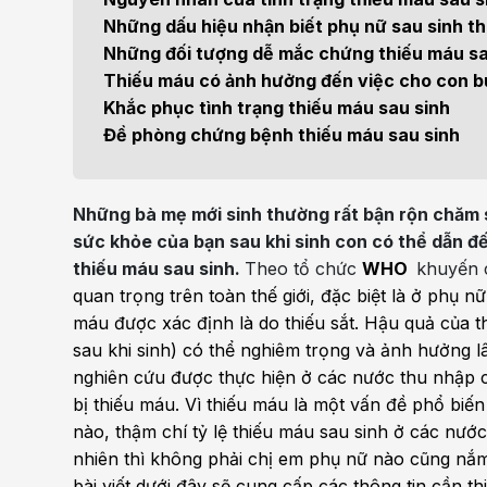
Bện
Những dấu hiệu nhận biết phụ nữ sau sinh t
Thẩm mỹ
Ung
Những đối tượng dễ mắc chứng thiếu máu sa
Thiếu máu có ảnh hưởng đến việc cho con b
Tiêu hóa - Gan - Mật
Thận
Khắc phục tình trạng thiếu máu sau sinh
Đề phòng chứng bệnh thiếu máu sau sinh
Nội Tiết
Vật 
chứ
Cấp cứu - Hồi sức tích
Những bà mẹ mới sinh thường rất bận rộn chăm 
cực
Chấ
sức khỏe của bạn sau khi sinh con có thể dẫn đ
thiếu máu sau sinh.
Theo tổ chức
WHO
khuyến 
quan trọng trên toàn thế giới, đặc biệt là ở phụ 
máu được xác định là do thiếu sắt. Hậu quả của th
sau khi sinh) có thể nghiêm trọng và ảnh hưởng l
nghiên cứu được thực hiện ở các nước thu nhập 
bị thiếu máu. Vì thiếu máu là một vấn đề phổ biến 
nào, thậm chí tỷ lệ thiếu máu sau sinh ở các nướ
nhiên thì không phải chị em phụ nữ nào cũng nắm 
bài viết dưới đây sẽ cung cấp các thông tin cần 