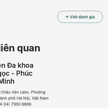
Viết đánh giá
liên quan
ện Đa khoa
ọc - Phúc
tình trạng phổ biến ở phụ nữ
Minh
sau sinh
 Châu Văn Liêm, Phường
ụ nữ sau khi sinh, nguyên nhân để dẫn đến tình trạng
hành phố Hà Nội, Việt Nam
ong đó:
84-24) 7300 8866