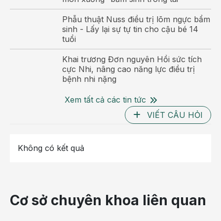
Phẫu thuật Nuss điều trị lõm ngực bẩm
sinh - Lấy lại sự tự tin cho cậu bé 14
tuổi
Khai trương Đơn nguyên Hồi sức tích
cực Nhi, nâng cao năng lực điều trị
bệnh nhi nặng
Với mục tiêu trở thành “nơi gửi trọn niềm tin” y tế,
Xem tất cả các tin tức
Phòng khám Đa khoa Hồng Ngọc - Nguyễn Tuân
VIẾT CÂU HỎI
Hỏ
được mở ra sẽ đáp ứng nhu cầu chăm sóc sức khỏe
và khám chữa bệnh cho người dân khu vực quận
Thanh Xuân và các quận lân cận. Tại đây, bên cạnh
Không có kết quả
việc được chăm sóc sức khỏe toàn diện, được tôn
trọng và thấu hiểu, người bệnh còn được trải nghiệm
những tiện ích hoàn hảo của hệ thống dịch vụ y tế
chất lượng cao.
Cơ sở chuyên khoa liên quan
CƠ SỞ VẬT CHẤT - TRANG THIẾT BỊ