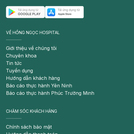
màn hình tương tác, giúp các bé thoải mái vận động
và vui chơi sáng tạo. Bên cạnh đó, tại phòng khám
còn có nhà ăn dành cho bệnh nhân, phục vụ đa
dạng các món ăn ngon. Đặc biệt, mỗi bệnh nhân đến
VỀ HỒNG NGỌC HOSPITAL
khám đều được 1 phiếu ăn buffet miễn phí tại nhà
hàng.
Giới thiệu về chúng tôi
Chuyên khoa
Tin tức
Tuyển dụng
Hướng dẫn khách hàng
Báo cáo thực hành Yên Ninh
Báo cáo thực hành Phúc Trường Minh
CHĂM SÓC KHÁCH HÀNG
Chính sách bảo mật