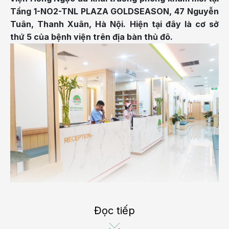
Tầng 1-NO2-TNL PLAZA GOLDSEASON, 47 Nguyễn
Tuân, Thanh Xuân, Hà Nội. Hiện tại đây là cơ sở
thứ 5 của bệnh viện trên địa bàn thủ đô.
GIỚI THIỆU CHUNG
Là thương hiệu đi đầu trong lĩnh vực chăm sóc sức
Đọc tiếp
khỏe, trong suốt hơn 16 năm xây dựng và phát triển,