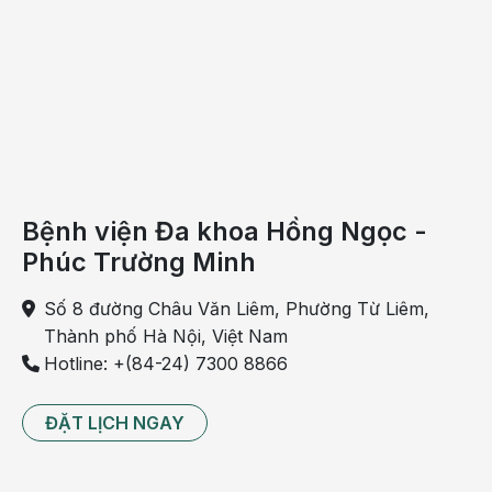
Phòng khám Đa khoa Hồng Ngọc - Nguyễn Tuân với
diện tích hơn 400 m2 với hệ thống phòng khám và
các phòng chức năng được xây dựng theo tiêu
chuẩn 5 sao, cung cấp nhiều dịch vụ khám chữa
bệnh của đông đảo khách hàng.
Bệnh viện Đa khoa Hồng Ngọc -
Phúc Trường Minh
Số 8 đường Châu Văn Liêm, Phường Từ Liêm,
Thành phố Hà Nội, Việt Nam
Hotline: +(84-24) 7300 8866
ĐẶT LỊCH NGAY