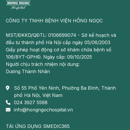
thân khi có nhu cầu mua thuốc điều trị bệnh.
CÔNG TY TNHH BỆNH VIỆN HỒNG NGỌC
MST/ĐKKD/QĐTL: 0106699074 - Sở kế hoạch và
đầu tư thành phố Hà Nội cấp ngày 05/06/2003
Giấy phép hoạt động cơ sở khám chữa bệnh số
106/BYT-GPHĐ. Ngày cấp: 09/10/2025
Người chịu trách nhiệm nội dung:
Dương Thành Nhân
Số 55 Phố Yên Ninh, Phường Ba Đình, Thành
phố Hà Nội, Việt Nam
TIỆN ÍCH DỊCH VỤ
Đến với Phòng khám Đa khoa
024 3927 5568
Hồng Ngọc - Nguyễn Tuân, ngoài việc được hưởng
info@hongngochospital.vn
thụ chất lượng y tế hàng đầu, bệnh nhân sẽ luôn
cảm thấy thoải mái với những tiện ích của phòng
TẢI ỨNG DỤNG SMEDIC365
khám như: Khu vui chơi cho trẻ em được trang bị