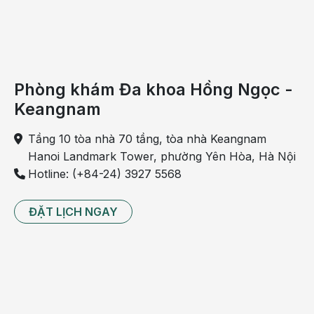
Phòng khám Đa khoa Hồng Ngọc -
Keangnam
Tầng 10 tòa nhà 70 tầng, tòa nhà Keangnam
Hanoi Landmark Tower, phường Yên Hòa, Hà Nội
Hotline: (+84-24) 3927 5568
ĐẶT LỊCH NGAY
ĐỘI NGŨ BÁC SĨ
Bên cạnh đó, Phòng khám Hồng Ngọc – Nguyễn
Tuân còn quy tụ đội ngũ bác sĩ giỏi chuyên môn giỏi,