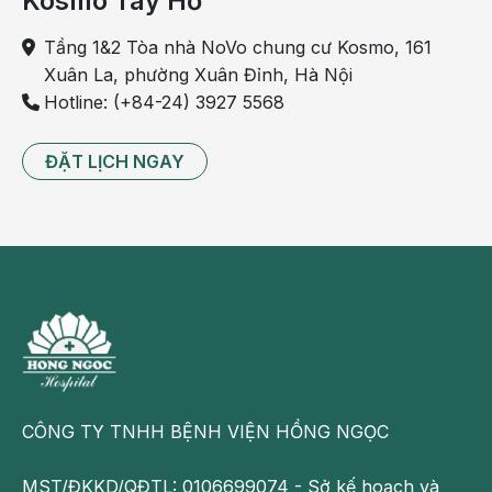
Kosmo Tây Hồ
Tầng 1&2 Tòa nhà NoVo chung cư Kosmo, 161
Xuân La, phường Xuân Đỉnh, Hà Nội
Hotline: (+84-24) 3927 5568
ĐẶT LỊCH NGAY
CÔNG TY TNHH BỆNH VIỆN HỒNG NGỌC
MST/ĐKKD/QĐTL: 0106699074 - Sở kế hoạch và