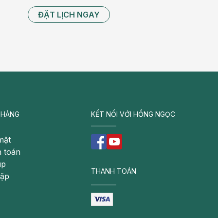
ĐẶT LỊCH NGAY
 HÀNG
KẾT NỐI VỚI HỒNG NGỌC
mật
 toán
úp
THANH TOÁN
gặp