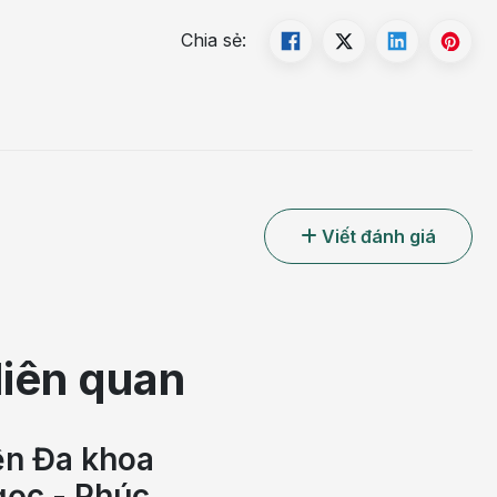
Chia sẻ:
Viết đánh giá
liên quan
ện Đa khoa
ọc - Phúc