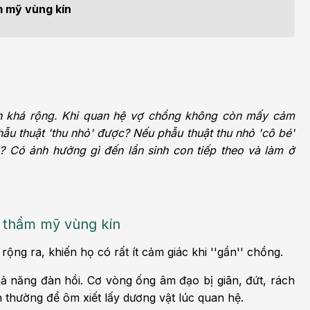
m sức khỏe
Khoa nhi
m mỹ vùng kín
h học Ung bướu
Bệnh học Tim mạch
 bướu
Tim mạch
 - Tiết niệu
Ngoại khoa
lý trị liệu - Phục hồi
Tâm lý và sức khỏe tâm
nh khá rộng. Khi quan hệ vợ chồng không còn mấy cảm
c năng
thần
phẫu thuật 'thu nhỏ' được? Nếu phẫu thuật thu nhỏ 'cô bé'
? Có ảnh hưởng gì đến lần sinh con tiếp theo và làm ở
n thương chỉnh hình
Nam học
à thẩm mỹ vùng kín
ộng ra, khiến họ có rất ít cảm giác khi ''gần'' chồng.
hả năng đàn hồi. Cơ vòng ống âm đạo bị giãn, đứt, rách
 thường để ôm xiết lấy dương vật lúc quan hệ.