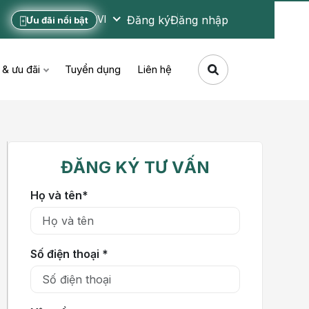
Đăng ký
Đăng nhập
VI
Ưu đãi nổi bật
 & ưu đãi
Tuyển dụng
Liên hệ
ĐĂNG KÝ TƯ VẤN
Họ và tên*
Số điện thoại *