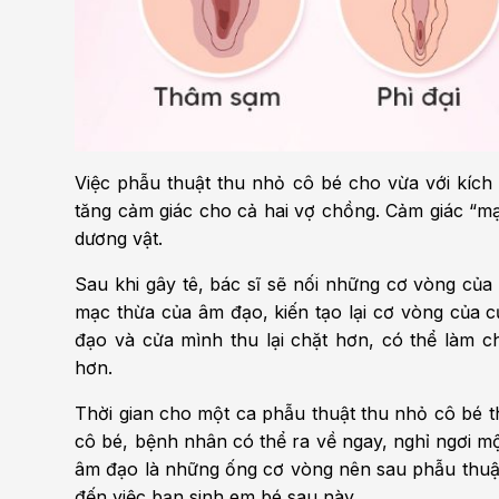
Việc phẫu thuật thu nhỏ cô bé cho vừa với kích
tăng cảm giác cho cả hai vợ chồng. Cảm giác “mạ
dương vật.
Sau khi gây tê, bác sĩ sẽ nối những cơ vòng của
mạc thừa của âm đạo, kiến tạo lại cơ vòng của 
đạo và cửa mình thu lại chặt hơn, có thể làm 
hơn.
Thời gian cho một ca phẫu thuật thu nhỏ cô bé 
cô bé, bệnh nhân có thể ra về ngay, nghỉ ngơi mộ
âm đạo là những ống cơ vòng nên sau phẫu thuậ
đến việc bạn sinh em bé sau này.