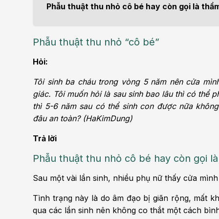
Điện quang can thiệp
Khá
Phẫu thuật thu nhỏ cô bé hay còn gọi là thẩ
Bện
Thẩm mỹ
Ung
Phẫu thuật thu nhỏ “cô bé”
Tiêu hóa - Gan - Mật
Thận
Hỏi:
Nội Tiết
Vật 
Tôi sinh ba cháu trong vòng 5 năm nên cửa mì
chứ
giác. Tôi muốn hỏi là sau sinh bao lâu thì có thể 
Cấp cứu - Hồi sức tích
thì 5-6 năm sau có thể sinh con được nữa không
cực
Chấ
đâu an toàn? (HaKimDung)
Trả lời
Phẫu thuật thu nhỏ cô bé hay còn gọi l
Sau một vài lần sinh, nhiều phụ nữ thấy cửa mình r
Tình trạng này là do âm đạo bị giãn rộng, mất k
qua các lần sinh nên không co thắt một cách bình