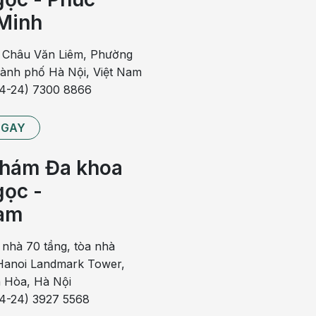
Minh
 Châu Văn Liêm, Phường
hành phố Hà Nội, Việt Nam
84-24) 7300 8866
NGAY
hám Đa khoa
ọc -
am
 nhà 70 tầng, tòa nhà
anoi Landmark Tower,
 Hòa, Hà Nội
84-24) 3927 5568