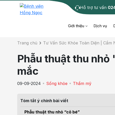
Hỗ trợ tư vấn
02
Chi tiết bài tư 
Giới thiệu
Dịch vụ
Trang chủ
Tư Vấn Sức Khỏe Toàn Diện | Cẩm
Bệnh học
Dươ
Bện
Phẫu thuật thu nhỏ 
Cơ xương khớp
Da li
Bện
mắc
Giáo dục sức khỏe
Chẩ
Bện
09-09-2024
Sống khỏe
Thẩm mỹ
- M
Tiêm chủng
Răng
Bệnh
Tóm tắt ý chính bài viết
Tầm soát ung thư
Tai 
Bện
Phẫu thuật thu nhỏ “cô bé”