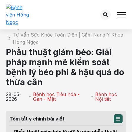
Chi tiết bài tư vấn
Trang chủ
Tư Vấn Sức Khỏe Toàn Diện | Cẩm Nang Y Khoa
Hồng Ngọc
Phẫu thuật giảm béo: Giải
pháp mạnh mẽ kiểm soát
bệnh lý béo phì & hậu quả do
thừa cân
28-05-
Bệnh học Tiêu hóa -
Bệnh học
2026
Gan - Mật
Nội tiết
Tóm tắt ý chính bài viết
Phẫu thuật giảm béo là gì? Ai nên phẫu thuật