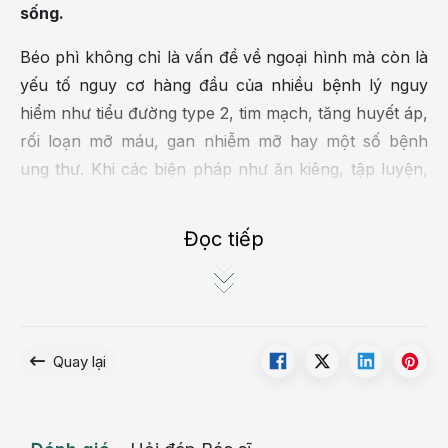
sống.
Béo phì không chỉ là vấn đề về ngoại hình mà còn là
yếu tố nguy cơ hàng đầu của nhiều bệnh lý nguy
hiểm như tiểu đường type 2, tim mạch, tăng huyết áp,
rối loạn mỡ máu, gan nhiễm mỡ hay một số bệnh
ung thư. Khi các biện pháp như ăn kiêng, tập luyện,
dùng thuốc không còn hiệu quả, phẫu thuật giảm
béo trở thành giải pháp tối ưu giúp kiểm soát cân
Đọc tiếp
nặng bền vững và phòng ngừa biến chứng lâu dài.
Phẫu thuật giảm béo là gì? Ai nên phẫu
thuật giảm béo?
Quay lại
Phẫu thuật giảm béo là nhóm các phương pháp can
thiệp ngoại khoa nhằm hỗ trợ giảm cân và cải thiện
sức khỏe toàn diện. Các kỹ thuật này tác động trực