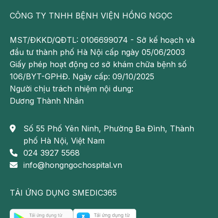
được thăm khám và điều trị trực tiếp bởi các
CÔNG TY TNHH BỆNH VIỆN HỒNG NGỌC
chuyên gia phẫu thuật trên 35 năm kinh
nghiệm từ tuyến trung ương: TS.BS Nguyễn
MST/ĐKKD/QĐTL: 0106699074 - Sở kế hoạch và
Thanh Tâm - Nguyên Phó chủ nhiệm khoa
đầu tư thành phố Hà Nội cấp ngày 05/06/2003
Phẫu thuật Ống tiêu hóa - BV TƯ Quân Đội
Giấy phép hoạt động cơ sở khám chữa bệnh số
108; TTUT. TS. BS Đỗ Tuấn Anh - Nguyên
106/BYT-GPHĐ. Ngày cấp: 09/10/2025
trưởng khoa Phẫu thuật Gan Mật - BV Việt
Người chịu trách nhiệm nội dung:
Đức. Đồng thời, các ca bệnh phức tạp có thể
Dương Thành Nhân
được hội chẩn cùng chuyên gia quốc tế (Đài
Loan) nhằm tối ưu phương án điều trị.
Số 55 Phố Yên Ninh, Phường Ba Đình, Thành
Phối hợp đa chuyên khoa toàn diện:
Mỗi
phố Hà Nội, Việt Nam
người bệnh được đánh giá và theo dõi liên
024 3927 5568
chuyên khoa như Nội tiết, Dinh dưỡng, Tâm lý,
info@hongngochospital.vn
Vật lý trị liệu và Ngoại khoa. Mục tiêu không
chỉ giảm cân mà còn kiểm soát các rối loạn
TẢI ỨNG DỤNG SMEDIC365
chuyển hóa, điều trị bệnh nền và hạn chế tái
tăng cân.