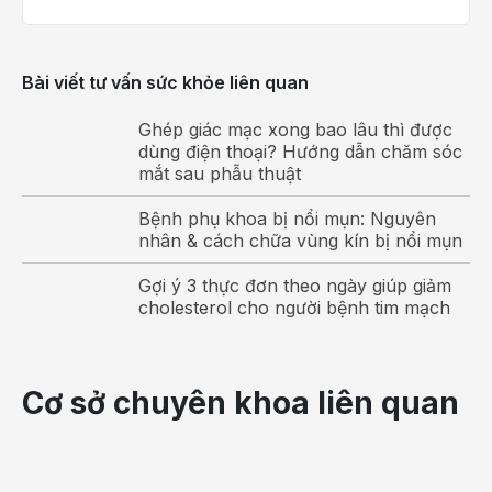
béo hiện đại, được cá thể hóa dựa trên tình trạng sức
khỏe, mức độ béo phì và bệnh lý đi kèm của từng
Bài viết tư vấn sức khỏe liên quan
bệnh nhân. Mỗi kỹ thuật có cơ chế tác động khác
nhau lên hệ tiêu hóa nhằm kiểm soát cân nặng hiệu
Ghép giác mạc xong bao lâu thì được
dùng điện thoại? Hướng dẫn chăm sóc
quả và bền vững.
mắt sau phẫu thuật
Phẫu thuật nối tắt dạ dày Roux-en-Y (Gastric
Bypass)
Bệnh phụ khoa bị nổi mụn: Nguyên
nhân & cách chữa vùng kín bị nổi mụn
Đây là phương pháp tạo một túi dạ dày nhỏ và nối
Gợi ý 3 thực đơn theo ngày giúp giảm
trực tiếp với ruột non, bỏ qua phần lớn dạ dày và tá
cholesterol cho người bệnh tim mạch
tràng. Vừa hạn chế lượng thức ăn đưa vào, vừa giảm
khả năng hấp thu dinh dưỡng. Đặc biệt hiệu quả tốt
với bệnh nhân mắc tiểu đường type 2 nhờ cải thiện
Cơ sở chuyên khoa liên quan
chuyển hóa.
Phẫu thuật SADI-S