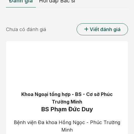
Đánh giá
Hỏi đáp Bác sĩ
tiếp đến hệ tiêu hóa để kiểm soát lượng thức ăn và
năng lượng hấp thu vào cơ thể.
Giảm dung tích dạ dày:
Giúp người bệnh
Chưa có đánh giá
Viết đánh giá
nhanh no, hạn chế lượng thức ăn nạp vào mỗi
bữa.
Giảm hấp thu dinh dưỡng:
Một số phương
pháp làm thay đổi đường đi của thức ăn trong
hệ tiêu hóa, từ đó giảm lượng calo hấp thụ.
Đối tượng chỉ định
Người béo phì (BMI > 35 hoặc từ 30 đến 34.9
Khoa Ngoại tổng hợp - BS - Cơ sở Phúc
có bệnh lý đi kèm liên quan tới béo phì): Đặc
Trường Minh
biệt khi có các bệnh nền liên quan như tiểu
BS Phạm Đức Duy
đường hoặc tim mạch.
Thất bại với phương pháp giảm cân khác: Đã
Bệnh viện Đa khoa Hồng Ngọc - Phúc Trường
áp dụng ăn kiêng, tập luyện nhưng không đạt
Minh