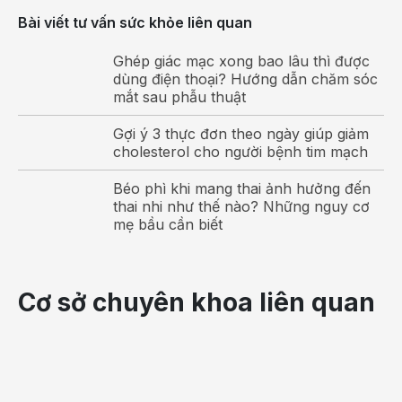
năm gần đây
Bài viết tư vấn sức khỏe liên quan
Phân loại bệnh tự kỷ ở trẻ
Ghép giác mạc xong bao lâu thì được
dùng điện thoại? Hướng dẫn chăm sóc
Việc phân loại bệnh tự kỷ ở trẻ thường được chia
mắt sau phẫu thuật
theo thời điểm mắc, theo chỉ số thông minh hoặc
Gợi ý 3 thực đơn theo ngày giúp giảm
theo mức độ của bệnh. Cụ thể:
cholesterol cho người bệnh tim mạch
Theo thời điểm mắc
Béo phì khi mang thai ảnh hưởng đến
thai nhi như thế nào? Những nguy cơ
Tự kỷ điển hình, hay còn được gọi là tự kỷ bẩm
mẹ bầu cần biết
sinh: Các triệu chứng của bệnh xuất hiện dần dần
trong 3 năm đầu đời của bé.
Tự kỷ không điển hình, hay là tự kỷ mắc phải:
Cơ sở chuyên khoa liên quan
Trong 3 năm đầu, trẻ phát triển bình thường cả về
ngôn ngữ, giao tiếp cũng như các hành vi. Tuy
nhiên, giai đoạn sau đó các triệu chứng của tự kỷ
sẽ xuất hiện dần dần và có sự thoái triển về khả