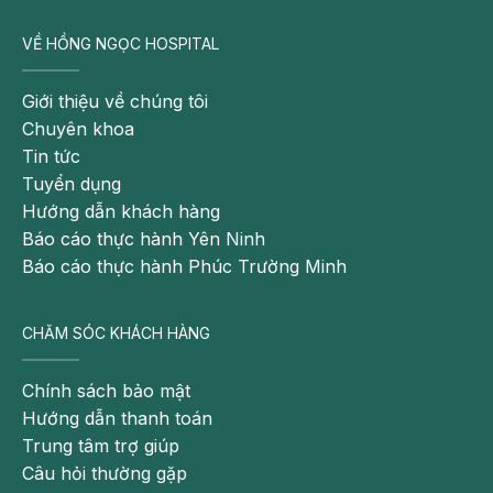
VỀ HỒNG NGỌC HOSPITAL
Giới thiệu về chúng tôi
Chuyên khoa
Tin tức
Tuyển dụng
Mẹ bầu bị nhiễm độc thai nghén có thể sinh ra em bé
Hướng dẫn khách hàng
bị tự kỷ
Báo cáo thực hành Yên Ninh
Báo cáo thực hành Phúc Trường Minh
Bên cạnh đó, mẹ bị đái tháo đường thai kỳ cũng có
thể là nguyên nhân gây bệnh lý này. Theo nhiều
nghiên cứu, mẹ bị đái tháo đường thai kỳ thì em bé
CHĂM SÓC KHÁCH HÀNG
khi sinh ra có tỷ lệ bị tự kỷ cao hơn 2 lần so với
những người mẹ không mắc bệnh này.
Chính sách bảo mật
Hướng dẫn thanh toán
Trong quá trình mang thai, mẹ bầu thường xuyên sử
Trung tâm trợ giúp
dụng chất kích thích, thuốc an thần, thuốc điều trị
Câu hỏi thường gặp
bệnh tá tràng, dạ dày cũng ảnh hưởng đến em bé.