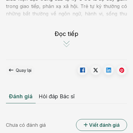
trong giao tiếp, phản xạ xã hội. Trẻ tự kỷ thường có
những bất thường về ngôn ngữ, hành vi, sống thu
mình, có những hành vi kỳ lạ, lặp đi lặp lại và cả
những đặc điểm khác thường trên khuôn mặt mà
Đọc tiếp
chúng ta khá dễ để nhận ra.
Quay lại
Đánh giá
Hỏi đáp Bác sĩ
Chưa có đánh giá
Viết đánh giá
Tỷ lệ trẻ mắc bệnh tự kỷ ngày càng tăng cao những