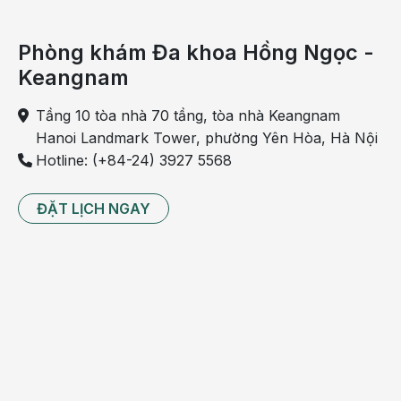
Phòng khám Đa khoa Hồng Ngọc -
Keangnam
Nhiều trẻ tự kỷ nặng có thể không nói được
Tầng 10 tòa nhà 70 tầng, tòa nhà Keangnam
Theo mức độ
Hanoi Landmark Tower, phường Yên Hòa, Hà Nội
Hotline: (+84-24) 3927 5568
Phân chia theo mức độ thì tự kỷ ở trẻ có các loại
sau:
ĐẶT LỊCH NGAY
Tự kỷ mức độ nhẹ: Với trường hợp này, trẻ có thể
giao tiếp bằng mắt bình thường, việc giao tiếp với
người ngoài có phần hạn chế. Trẻ có thể học được
những hoạt động đơn giản, kỹ năng nói, chơi đùa,
vận động ở mức bình thường.
Tự kỷ mức độ trung bình: Những trường hợp này,
trẻ có thể giao tiếp bằng mắt và giao tiếp với người
ngoài cũng như nói được nhưng ở mức hạn chế.