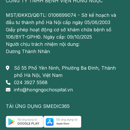
CÔNG TY TNHH BỆNH VIỆN HỒNG NGỌC
Môi trường phát triển
MST/ĐKKD/QĐTL: 0106699074 - Sở kế hoạch và
Nhiều trường hợp em bé sinh ra bình thường, khỏe
đầu tư thành phố Hà Nội cấp ngày 05/06/2003
mạnh nhưng trong quá trình lớn lên thiếu vắng sự
Giấy phép hoạt động cơ sở khám chữa bệnh số
quan tâm, chăm sóc của bố mẹ có thể khiến bé cảm
106/BYT-GPHĐ. Ngày cấp: 09/10/2025
thấy cô độc. Tình trạng này diễn ra trong thời gian
Người chịu trách nhiệm nội dung:
dài là nguyên nhân trẻ bị tự kỷ.
Dương Thành Nhân
Do quá trình mang thai
Số 55 Phố Yên Ninh, Phường Ba Đình, Thành
Khi mang thai, nếu mẹ mắc phải một số bệnh do
phố Hà Nội, Việt Nam
virus gây nên như cúm, sởi hoặc bị nhiễm độc thai
024 3927 5568
nghén có thể ảnh hưởng đến thần kinh thai nhi, và là
info@hongngochospital.vn
nguyên nhân khiến bé bị tự kỷ sau khi sinh ra.
TẢI ỨNG DỤNG SMEDIC365