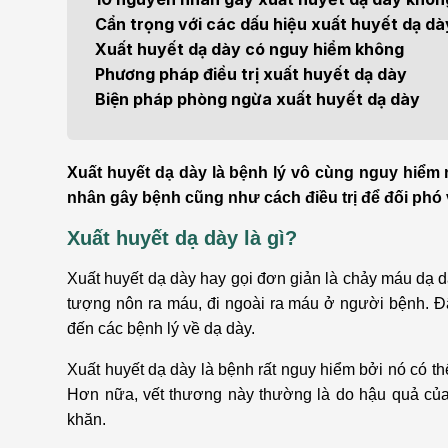
Bện
Cẩn trọng với các dấu hiệu xuất huyết dạ da
Thẩm mỹ
Ung
Xuất huyết dạ dày có nguy hiểm không
Phương pháp điều trị xuất huyết dạ dày
Tiêu hóa - Gan - Mật
Thận
Biện pháp phòng ngừa xuất huyết dạ dày
Nội Tiết
Vật 
chứ
Xuất huyết dạ dày là bệnh lý vô cùng nguy hiểm
Cấp cứu - Hồi sức tích
nhân gây bệnh cũng như cách điều trị để đối phó
cực
Chấ
Xuất huyết dạ dày là gì?
Xuất huyết dạ dày hay gọi đơn giản là chảy máu dạ dày
tượng nôn ra máu, đi ngoài ra máu ở người bệnh. Đâ
đến các bệnh lý về dạ dày.
Xuất huyết dạ dày là bệnh rất nguy hiểm bởi nó có t
Hơn nữa, vết thương này thường là do hậu quả của
khăn.