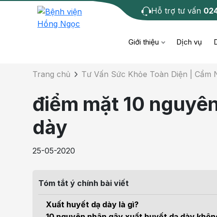
Hỗ trợ tư vấn
02
Chi tiết bài tư 
Giới thiệu
Dịch vụ
Trang chủ
Tư Vấn Sức Khỏe Toàn Diện | Cẩm
Bệnh học
Dươ
Bện
điểm mặt 10 nguyê
Cơ xương khớp
Da li
Bện
dày
Giáo dục sức khỏe
Chẩ
Bện
25-05-2020
- M
Tiêm chủng
Răng
Bệnh
Tóm tắt ý chính bài viết
Tầm soát ung thư
Tai 
Bện
Xuất huyết dạ dày là gì?
Điện quang can thiệp
Khá
10 nguyên nhân gây xuất huyết dạ dày không 