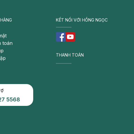
 HÀNG
KẾT NỐI VỚI HỒNG NGỌC
mật
 toán
úp
THANH TOÁN
gặp
rợ
27 5568