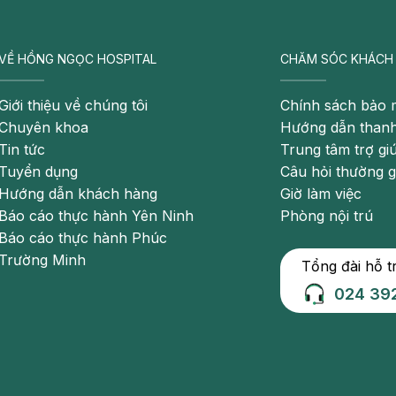
VỀ HỒNG NGỌC HOSPITAL
CHĂM SÓC KHÁCH
ất huyết dạ dày do nó làm lớp niêm mạc dạ dày suy yếu
Giới thiệu về chúng tôi
Chính sách bảo 
Chuyên khoa
Hướng dẫn thanh
Tin tức
Trung tâm trợ gi
Tuyển dụng
Câu hỏi thường 
h gan nghiêm trọng.
Hướng dẫn khách hàng
Giờ làm việc
Báo cáo thực hành Yên Ninh
Phòng nội trú
Báo cáo thực hành Phúc
bệnh dễ bị tổn thương nghiêm trọng, từ đó gây ra tình trạng
Trường Minh
Tổng đài hỗ t
024 39
gian dài, người bệnh sẽ luôn cảm thấy mệt mỏi. Từ đó, làm
ểm soát được. Đây là nguyên nahan gây viêm loét niêm mạc dạ