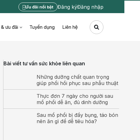
Đăng ký
Đăng nhập
Ưu đãi nổi bật
 & ưu đãi
Tuyển dụng
Liên hệ
Bài viết tư vấn sức khỏe liên quan
Những dưỡng chất quan trọng
giúp phổi hồi phục sau phẫu thuật
Thực đơn 7 ngày cho người sau
mổ phổi dễ ăn, đủ dinh dưỡng
Sau mổ phổi bị đầy bụng, táo bón
nên ăn gì để dễ tiêu hóa?