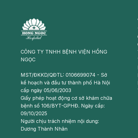
Do ung thư dạ dày
Ung thư dạ dày là một trong những nguyên nhân gây xu
và dễ tổn thương, gây nên tình trạng chảy máu.
CÔNG TY TNHH BỆNH VIỆN HỒNG
Do giãn mạch thực quản
NGỌC
Tình trạng này thường xảy ra ở những người bị bện
MST/ĐKKD/QĐTL: 0106699074 - Sở
Hội chứng Mallory Weiss
kế hoạch và đầu tư thành phố Hà Nội
Hội chứng này khiến cho niêm mạc dạ dày của người 
cấp ngày 05/06/2003
chảy máu dạ dày kèm theo tình trạng nôn ói nhiều.
Giấy phép hoạt động cơ sở khám chữa
bệnh số 106/BYT-GPHĐ. Ngày cấp:
Căng thẳng, stress kéo dài
09/10/2025
Người chịu trách nhiệm nội dung:
Nếu rơi phải trạng thái căng thẳng, stress trong thời 
Dương Thành Nhân
dịch vị ở dạ dày tiết ra nhiều hơn và không thể ki