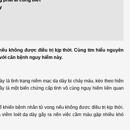
h học Ung bướu
Bệnh học Tim mạch
̀y
 bướu
Tim mạch
 - Tiết niệu
Ngoại khoa
lý trị liệu - Phục hồi
Tâm lý và sức khỏe tâm
c năng
thần
 nếu không được điều trị kịp thời. Cùng tim hiểu nguyên
 với căn bệnh nguy hiểm này.
n thương chỉnh hình
Nam học
 là tình trạng niêm mạc dạ dày bị chảy máu, kéo theo hiện
y là một biến chứng cấp tính vô cùng nguy hiểm liên quan
hể khiến bệnh nhân tử vong nếu không được điều trị kịp thời.
 viêm loét dạ dày gây ra nên việc cầm máu gặp nhiều khó