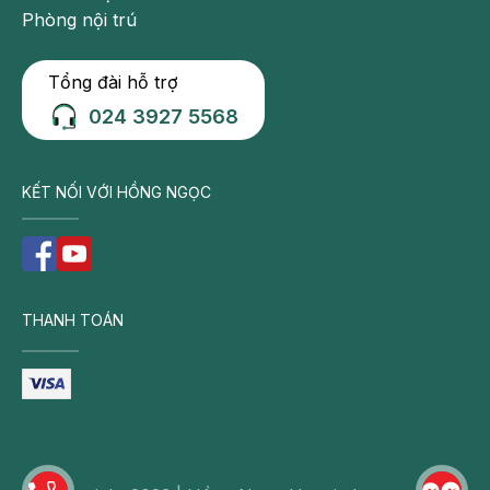
Phòng nội trú
Tổng đài hỗ trợ
024 3927 5568
KẾT NỐI VỚI HỒNG NGỌC
Khi nuôi con bú, nếu phát hiện bị nấm núm vú mẹ cần
THANH TOÁN
khám và điều trị ngay để tránh lây cho trẻ
Đối với mẹ:
- Vệ sinh lại vú trước và sau khi cho bú;
- Trong quá trình mang thai, nếu phát hiện bị nhiễm
nấm