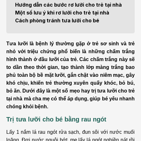
Hướng dẫn các bước rơ lưỡi cho trẻ tại nhà
Một số lưu ý khi rơ lưỡi cho trẻ tại nhà
Cách phòng tránh tưa lưỡi cho bé
Tưa lưỡi là bệnh lý thường gặp ở trẻ sơ sinh và trẻ
nhỏ với triệu chứng phổ biến là những chấm trắng
hình thành ở đầu lưỡi của trẻ. Các chấm trắng này sẽ
to dần theo thời gian, tạo thành lớp màng trắng bao
phủ toàn bộ bề mặt lưỡi, gắn chặt vào niêm mạc, gây
khó chịu, khiến trẻ thường xuyên quấy khóc, bỏ bú,
bỏ ăn. Dưới đây là một số mẹo hay trị tưa lưỡi cho trẻ
tại nhà mà cha mẹ có thể áp dụng, giúp bé yêu nhanh
chóng khỏi bệnh.
Trị tưa lưỡi cho bé bằng rau ngót
Lấy 1 nắm lá rau ngót rửa sạch, đun sôi với nước muối
loãng. Đợi nước nguội bớt, mẹ lấy lá ngót nghiền nát rồi