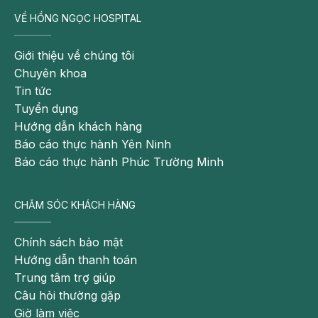
VỀ HỒNG NGỌC HOSPITAL
Để
phòng bệnh nấm lưỡi cho trẻ
, cần đồng thời thực hiện ở cả mẹ và bé:
Giới thiệu về chúng tôi
Đối với trẻ:
Chuyên khoa
Tin tức
- Thường xuyên vệ sinh khoang miệng của trẻ nhất là
Tuyển dụng
sau khi bú, sau khi ăn.
Hướng dẫn khách hàng
Báo cáo thực hành Yên Ninh
- Sử dụng khăn tắm, khăn mặt riêng cho trẻ. Các đồ dùng,
Báo cáo thực hành Phúc Trường Minh
đồ chơi của bé đều phải được làm sạch bằng nước nóng
để tiêu diệt các loại bào tử nấm;
CHĂM SÓC KHÁCH HÀNG
-
Vệ sinh miệng
cho trẻ bằng nước muối sinh lý 0,9% hoặc nước
Chính sách bảo mật
sạch ấm mỗi ngày
Hướng dẫn thanh toán
- Những trẻ mắc các bệnh liên quan đến hệ miễn dịch....
Trung tâm trợ giúp
phải kết hợp điều trị với nâng cao sức đề kháng.
Câu hỏi thường gặp
Giờ làm việc