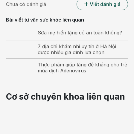
Chưa có đánh giá
Viết đánh giá
Bài viết tư vấn sức khỏe liên quan
Sữa mẹ hiến tặng có an toàn không?
Trị tưa lười bằng rau ngót chỉ nên áp dụng cho bé từ 5
7 địa chỉ khám nhi uy tín ở Hà Nội
tháng tuổi trở lên
được nhiều gia đình lựa chọn
Trị tưa lưỡi cho bằng lá hẹ
Thực phẩm giúp tăng đề kháng cho trẻ
mùa dịch Adenovirus
Lá hẹ rửa sạch, đập dập, sau đó cho ít nước sôi vào
khuấy đều, lọc lấy nước. Mẹ dùng nước đó rơ lưỡi cho
bé 2 lần mỗi ngày, sáng và tối.
Cơ sở chuyên khoa liên quan
Lá hẹ là loại thực phẩm có tác dụng kháng khuẩn và làm
sạch lưỡi rất an toàn cho bé.
Trị tưa lưỡi cho bé bằng trà xanh
Rửa sạch lá trà xanh, đun sôi với nước sạch cùng vài hạt