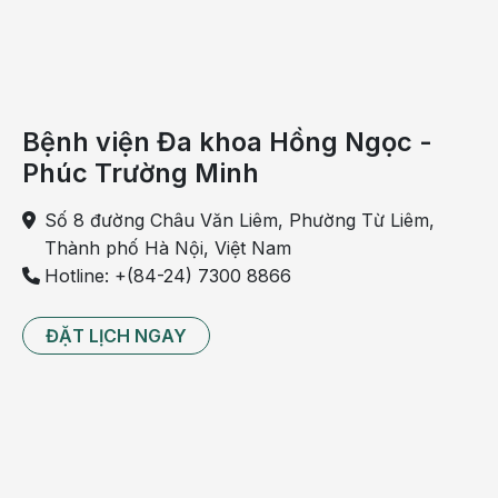
muối khoảng vài phút cho lá trà phai ra. Sau đó, để nước
trà nguội bớt, rồi lấy nước này rơ lưỡi cho bé hàng ngày.
Bệnh viện Đa khoa Hồng Ngọc -
Phúc Trường Minh
Số 8 đường Châu Văn Liêm, Phường Từ Liêm,
Thành phố Hà Nội, Việt Nam
Hotline: +(84-24) 7300 8866
ĐẶT LỊCH NGAY
Các tinh chất có trong lá trà xanh giúp sát khuẩn tự nhiên
cho nên rất tốt để trị tưa lưỡi cho bé
Các tinh chất có trong lá trà xanh giúp sát khuẩn tự nhiên