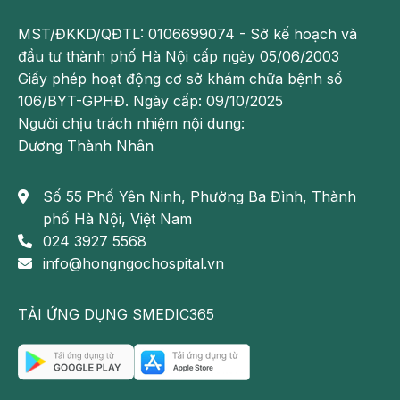
Một số lưu ý khi rơ lưỡi cho trẻ tại nhà
MST/ĐKKD/QĐTL: 0106699074 - Sở kế hoạch và
đầu tư thành phố Hà Nội cấp ngày 05/06/2003
- Không để tưa rơi vào miệng trẻ, không đưa ngón tay
Giấy phép hoạt động cơ sở khám chữa bệnh số
vào quá sâu bởi nó sẽ kích thích cổ họng, gây nôn trớ,
106/BYT-GPHĐ. Ngày cấp: 09/10/2025
thậm chí tổn thương họng;
Người chịu trách nhiệm nội dung:
Dương Thành Nhân
- Không dùng mật ong để đánh tưa lưỡi cho trẻ dưới 12
tháng tuổi, vì trong mật ong có nhiều độc tố botulinum và
chứa những bào tử. Các độc tố này có thể làm bé bị ngộ
Số 55 Phố Yên Ninh, Phường Ba Đình, Thành
độc, gây ảnh hưởng tới thần kinh cơ và liệt. Nếu ngộ độc
phố Hà Nội, Việt Nam
nặng còn có thể khiến trẻ tử vong.
024 3927 5568
info@hongngochospital.vn
- Không tự ý
trị tưa lưỡi cho trẻ bằng thuốc
khi chưa có chỉ định của bác sĩ;
TẢI ỨNG DỤNG SMEDIC365
- Không cạy tưa lưỡi bằng mọi hình thức vì sẽ gây chảy
máu, làm tăng nguy cơ nhiễm khuẩn;
Cách phòng tránh tưa lưỡi cho bé