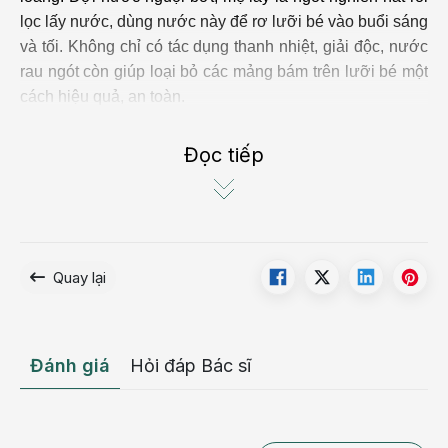
lọc lấy nước, dùng nước này để rơ lưỡi bé vào buổi sáng
và tối. Không chỉ có tác dụng thanh nhiệt, giải độc, nước
rau ngót còn giúp loại bỏ các mảng bám trên lưỡi bé một
cách hiệu quả, an toàn.
Tuy nhiên, cách
trị tưa lưỡi cho bé
Đọc tiếp
bằng rau ngót chỉ nên áp dụng cho trẻ từ 5 tháng
tuổi trở lên, vì rau ngót có thể gây kích thích đường
ruột, rối loạn tiêu hóa, đi ngoài nhiều lần thậm chí là
ngộ độc cho trẻ.
Quay lại
Đánh giá
Hỏi đáp Bác sĩ