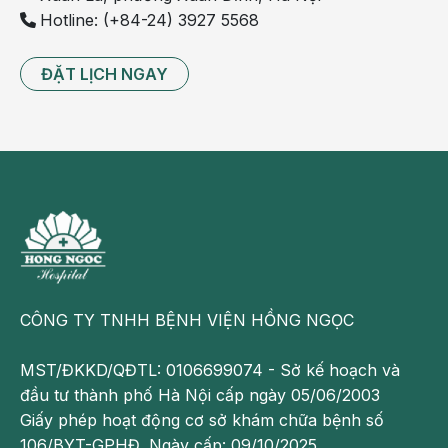
Hotline: (+84-24) 3927 5568
ĐẶT LỊCH NGAY
CÔNG TY TNHH BỆNH VIỆN HỒNG NGỌC
MST/ĐKKD/QĐTL: 0106699074 - Sở kế hoạch và
đầu tư thành phố Hà Nội cấp ngày 05/06/2003
Giấy phép hoạt động cơ sở khám chữa bệnh số
106/BYT-GPHĐ. Ngày cấp: 09/10/2025