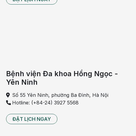
dịch trước 2 căn bệnh nguy hiểm có thể ảnh hưởng
trực tiếp đến tính mạng bé.
Với những trẻ mắc bệnh bẩm sinh, có cân nặng dưới
2kg khi chào đời sẽ được hoãn lịch tiêm đến khi sức
khỏe của bé ổn định.
Đối với những trẻ có mẹ mắc viêm gan B thì trong
tháng đầu tiên sẽ được tiêm 2 mũi vắc xin phòng
bệnh, mỗi mũi cách nhau 4 tuần.
Bệnh viện Đa khoa Hồng Ngọc -
Giai đoạn từ 6 tuần tuổi – 2 tháng tuổi
Yên Ninh
Trong danh sách lịch tiêm chủng cho trẻ từ 0 đến 12
Số 55 Yên Ninh, phường Ba Đình, Hà Nội
tuổi thì các mũi tiêm trong giai đoạn 6 tuần tuổi - 2
Hotline: (+84-24) 3927 5568
tháng tuổi là vô cùng quan trọng. Để trẻ dần thích
ứng với nhiều loại vắc- xin hơn và tạo hệ miễn dịch
ĐẶT LỊCH NGAY
đầy đủ, các bác sĩ khuyến cáo mẹ nên cho trẻ đi
tiêm vào các thời điểm sau: