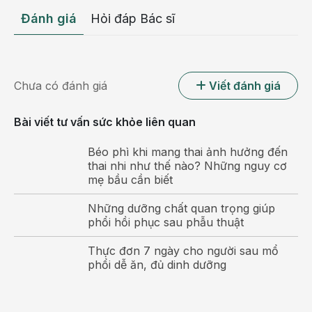
WHO và Bộ Y tế cho biết: "Tiêm chủng cho trẻ sơ
Đánh giá
Hỏi đáp Bác sĩ
sinh và trẻ nhỏ là cách tốt nhất để trẻ chủ động
phòng bệnh hiệu quả, giúp cơ thể trẻ tạo kháng thể
miễn dịch chống lại tác nhân gây bệnh từ bên ngoài,
nhằm giảm nguy cơ mắc bệnh truyền nhiễm và nguy
Chưa có đánh giá
Viết đánh giá
cơ lây lan bệnh cho cộng đồng".
Bài viết tư vấn sức khỏe liên quan
Trong trường hợp trẻ bị trễ lịch tiêm chủng hoặc tiêm
thiếu liều vắc - xin cần thiết có thể làm giảm hiệu quả
Béo phì khi mang thai ảnh hưởng đến
phòng bệnh một cách nhanh chóng, hệ miễn dịch
thai nhi như thế nào? Những nguy cơ
không tạo ra đủ kháng thể để bảo vệ cơ thể trước
mẹ bầu cần biết
các tác nhân gây hại.
Những dưỡng chất quan trọng giúp
Lịch tiêm chủng cho trẻ từ 0 đến 12 tuổi
phổi hồi phục sau phẫu thuật
Thực đơn 7 ngày cho người sau mổ
phổi dễ ăn, đủ dinh dưỡng