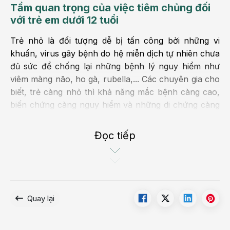
Tầm quan trọng của việc tiêm chủng đối
với trẻ em dưới 12 tuổi
Trẻ nhỏ là đối tượng dễ bị tấn công bởi những vi
khuẩn, virus gây bệnh do hệ miễn dịch tự nhiên chưa
đủ sức để chống lại những bệnh lý nguy hiểm như
viêm màng não, ho gà, rubella,... Các chuyên gia cho
biết, trẻ càng nhỏ thì khả năng mắc bệnh càng cao,
biến chứng càng nguy hiểm và những di chứng càng
nặng nề.
Đọc tiếp
Ở các giai đoạn phát triển đầu đời ( từ 1 - 3 tuổi, 5 - 7
tuổi, 8 - 10 tuổi), trẻ có nguy cơ mắc một số loại
bệnh phổ biến do thay đổi môi trường và tiếp xúc với
bạn bè nhiều hơn. Vì vậy, giai đoạn 10 năm đầu tiên
trong cuộc đời của bé là thời điểm bé thường xuyên
Quay lại
ốm vặt hoặc dễ bị mắc những bệnh truyền nhiễm
hơn.