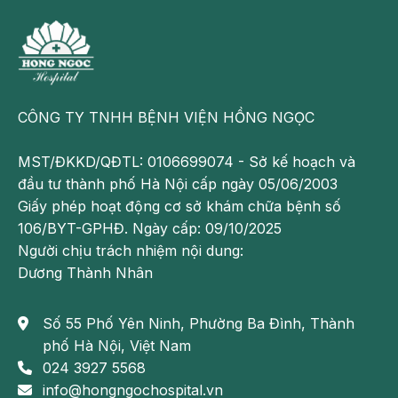
CÔNG TY TNHH BỆNH VIỆN HỒNG NGỌC
MST/ĐKKD/QĐTL: 0106699074 - Sở kế hoạch và
đầu tư thành phố Hà Nội cấp ngày 05/06/2003
Giai đoạn từ 5 - 9 tháng tuổi, trẻ cần tiêm vắc - xin
Giấy phép hoạt động cơ sở khám chữa bệnh số
phòng bại liệt và viêm não mô cầu
106/BYT-GPHĐ. Ngày cấp: 09/10/2025
Người chịu trách nhiệm nội dung:
Trong giai đoạn từ 5 - 9 tháng tuổi, cha mẹ cần cho
Dương Thành Nhân
trẻ đi tiêm phòng những vắc - xin sau:
Tiêm bổ sung vắc xin phòng bại liệt vào tháng thứ
Số 55 Phố Yên Ninh, Phường Ba Đình, Thành
5 (Có thể không cần tiêm bổ sung nếu trước đó đã
phố Hà Nội, Việt Nam
sử dụng vắc - xin 6 trong 1)
024 3927 5568
info@hongngochospital.vn
Tiêm vắc - xin phòng cúm vào tháng thứ 7 và