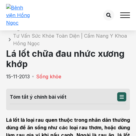
Chi tiết bài tư vấn
Trang chủ
Tư Vấn Sức Khỏe Toàn Diện | Cẩm Nang Y Khoa
Hồng Ngọc
Lá lốt chữa đau nhức xương
khớp
15-11-2013
Sống khỏe
Tóm tắt ý chính bài viết
Lá lốt là loại rau quen thuộc trong nhân dân thường
dùng để ăn sống như các loại rau thơm, hoặc dùng
làm rau gia vị khi nấu canh. Ngoài là rau ăn, lá lốt