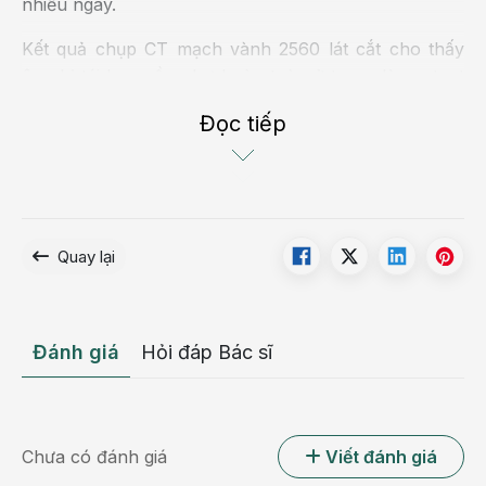
nhiều ngày.
Kết quả chụp CT mạch vành 2560 lát cắt cho thấy
ông bị tái hẹp gần như hoàn toàn ở trong lòng stent
cũ và hẹp khít đoạn phía sau stent tại động mạch liên
Đọc tiếp
thất trước.
Các bác sĩ đánh giá đây là tổn thương tái hẹp mức độ
nặng làm giảm khả năng cung cấp máu cho tim.
“Nhánh mạch máu chính nuôi tim đã hẹp gần hết,
gây thiếu máu nuôi tim nghiêm trọng và có thể dẫn
Quay lại
tới nhồi máu bất cứ lúc nào nếu không can thiệp kịp
thời” - ThS.BS Nguyễn Đình Công, Phó khoa Tim
mạch - Tim mạch can thiệp BVĐK Hồng Ngọc -
Đánh giá
Hỏi đáp Bác sĩ
Phúc Trường Minh, người trực tiếp thăm khám cho
ông N chia sẻ.
Chưa có đánh giá
Viết đánh giá