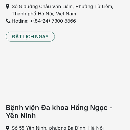
Số 8 đường Châu Văn Liêm, Phường Từ Liêm,
- Số 8 đường Châu Văn Liêm, Phường Từ Liêm,
Thành phố Hà Nội, Việt Nam
Thành phố Hà Nội
Hotline: +(84-24) 7300 8866
- Số 55 Phố Yên Ninh, Phường Ba Đình, Thành phố
Hà Nội
ĐẶT LỊCH NGAY
- Hotline: 0911 858 626
Bệnh viện Đa khoa Hồng Ngọc -
Yên Ninh
Số 55 Yên Ninh, phường Ba Đình, Hà Nội