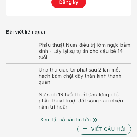
stent bị tách ra khỏi thành mạch (bóc tách động
Đăng ký
mạch). Các bác sĩ nhận định với tính chất tổn thương
mạch vành trong trường hợp này thì phương án
nong bóng phủ thuốc không còn phù hợp. Ê kíp lập
Bài viết liên quan
tức chuyển sang chiến lược đặt stent mới.
Phẫu thuật Nuss điều trị lõm ngực bẩm
Nhờ tính toán các phương án can thiệp kỹ càng và
sinh - Lấy lại sự tự tin cho cậu bé 14
thay đổi kế hoạch can thiệp nhạy bén, người bệnh
tuổi
nhanh chóng được đặt 01 stent có kích thước dài
giúp bao phủ toàn bộ vùng tổn thương phía trong và
Ung thư giáp tái phát sau 2 lần mổ,
sau stent cũ.
hạch bám chặt dây thần kinh thanh
quản
Ê kíp tim mạch can thiệp BVĐK Hồng Ngọc tiến hành
Nữ sinh 19 tuổi thoát đau lưng nhờ
phẫu thuật trượt đốt sống sau nhiều
đặt stent cho ông N
năm trì hoãn
Kết quả IVUS sau can thiệp ghi nhận stent nở tốt, áp
Xem tất cả các tin tức
sát thành mạch, giảm tối đa nguy cơ tái hẹp.
VIẾT CÂU HỎI
Hỏ
Sau can thiệp, ông N hết đau ngực, người nhẹ nhõm,