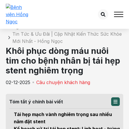
Chi tiết tin tức
Trang chủ
Tin Tức & Ưu Đãi | Cập Nhật Kiến Thức Sức Khỏe
Mới Nhất - Hồng Ngọc
Khôi phục dòng máu nuôi
tim cho bệnh nhân bị tái hẹp
stent nghiêm trọng
02-12-2025
Câu chuyện khách hàng
Tóm tắt ý chính bài viết
Tái hẹp mạch vành nghiêm trọng sau nhiều
năm đặt stent
Kế hoạch xử trí tái hẹp stent: Linh hoạt - trúng