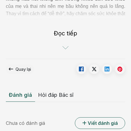
của mẹ và thai nhi nên mẹ bầu không nên quá lo lắng.
Thay vì tìm cách để “dễ thở”, hãy chăm sóc sức khỏe thật
tốt bằng chế độ ăn uống đủ dinh dưỡng và tập luyện nhẹ
nhàng.
Đọc tiếp
Ngoài ra, trong một số ít trường hợp tình trạng khó
thở ở bà bầu có thể do một số bệnh lý gây ra. Do đó
nếu tình trạng khó thở khi mang thai nghiêm trọng,
hoặc kèm theo các triệu chứng bất thường khác thì
Quay lại
mẹ nên thăm khám sớm với bác sĩ để xác định chính
xác nguyên nhân và có hướng xử lý kịp thời.
Đánh giá
Hỏi đáp Bác sĩ
Nguyên nhân gây khó thở khi mang thai
Chưa có đánh giá
Viết đánh giá
Có nhiều nguyên nhân khiến mẹ bầu gặp phải tình trạng