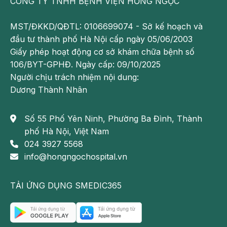
CÔNG TY TNHH BỆNH VIỆN HỒNG NGỌC
không?
Khó thở là triệu chứng thường gặp ở hầu hết các bà
MST/ĐKKD/QĐTL: 0106699074 - Sở kế hoạch và
bầu, phần lớn là do sự thay đổi của cơ thể trong thời
đầu tư thành phố Hà Nội cấp ngày 05/06/2003
kỳ mang thai. Điều này có thể khiến mẹ khá khó chịu
Giấy phép hoạt động cơ sở khám chữa bệnh số
và mệt mỏi, tuy nhiên không gây nguy hiểm. Mẹ chỉ
106/BYT-GPHĐ. Ngày cấp: 09/10/2025
cần nghỉ ngơi đầy đủ, vận động nhẹ nhàng, chú ý bổ
Người chịu trách nhiệm nội dung:
sung đầy đủ dinh dưỡng để đảm bảo sức khỏe.
Dương Thành Nhân
Tuy nhiên, nếu tình trạng khó thở gây ra do các
Số 55 Phố Yên Ninh, Phường Ba Đình, Thành
bệnh lý khác thì mẹ không nên chủ quan. Hãy tới
phố Hà Nội, Việt Nam
gặp bác sĩ và nêu rõ tình trạng của mình để được chỉ
024 3927 5568
dẫn cách khắc phục hoặc điều trị khi cần thiết, tránh
info@hongngochospital.vn
các biến chứng nguy hiểm có thể đe dọa sức khỏe
của mẹ và thai nhi.
TẢI ỨNG DỤNG SMEDIC365