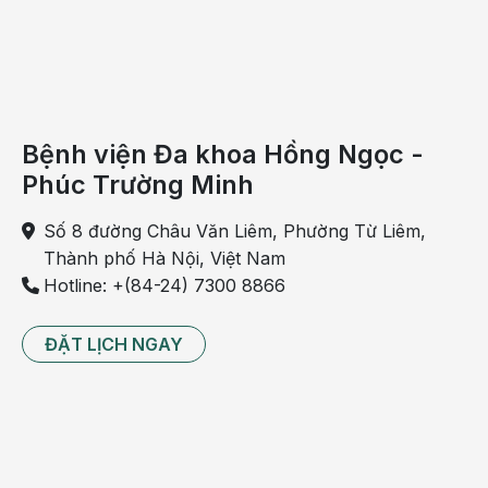
Bệnh viện Đa khoa Hồng Ngọc -
Khó thở là tình trạng rất thường gặp ở phụ nữ có thai
Phúc Trường Minh
Bên cạnh đó, còn có một vài nguyên nhân bệnh lý khác
Số 8 đường Châu Văn Liêm, Phường Từ Liêm,
cũng có thể gây hiện tượng khó thở ở bà bầu như:
Thành phố Hà Nội, Việt Nam
Hotline: +(84-24) 7300 8866
Hen suyễn
-
Nếu mẹ bầu có tiền sử bị hen suyễn thì khi mang thai mẹ
ĐẶT LỊCH NGAY
sẽ thường xuyên gặp phải tình trạng khó thở. Bạn cần nói
chuyện với bác sĩ để được tư vấn các phương pháp khắc
phục an toàn khi có ý định mang thai để bảo vệ cả mẹ và
con trong suốt thai kỳ, tránh những biến chứng xấu.