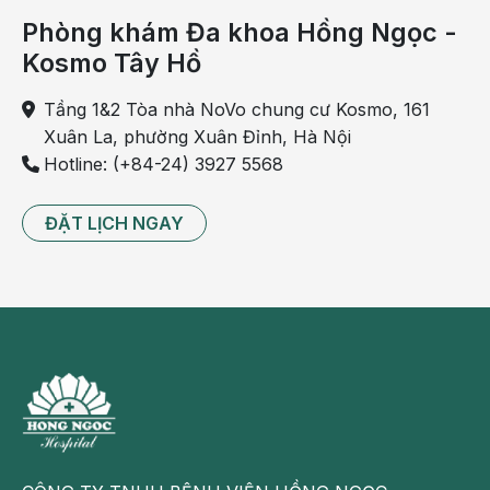
mẹ bầu. Phù nề có thể ảnh hưởng đến phổi và xoang
Phòng khám Đa khoa Hồng Ngọc -
mũi, dẫn đến tình trạng khó thở.
Kosmo Tây Hồ
Tầng 1&2 Tòa nhà NoVo chung cư Kosmo, 161
Xuân La, phường Xuân Đỉnh, Hà Nội
Hotline: (+84-24) 3927 5568
ĐẶT LỊCH NGAY
Mẹ bầu nên dành nhiều thời gian nghỉ ngơi để cải thiện
tình trạng khó thở
Khó thở khi mang thai có nguy hiểm