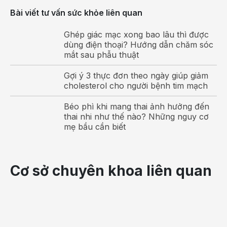
khó thở. Trong đó thường gặp nhất là do sự thay đổi các
Bài viết tư vấn sức khỏe liên quan
hormone trong cơ thể mẹ khi mang thai, đặc biệt
là progesterone. Hormone này ảnh hưởng trực tiếp đến
Ghép giác mạc xong bao lâu thì được
dùng điện thoại? Hướng dẫn chăm sóc
phổi và có khả năng kích thích trung tâm hô hấp ở não,
mắt sau phẫu thuật
dẫn đến tình trạng mẹ bầu cảm thấy khó thở và thở gấp
hơn bình thường.
Gợi ý 3 thực đơn theo ngày giúp giảm
cholesterol cho người bệnh tim mạch
Bên cạnh đó, khi mang bầu, tử cung tăng dần kích thước
để thích ứng với sự lớn lên mỗi ngày của thai nhi. Khi tử
Béo phì khi mang thai ảnh hưởng đến
thai nhi như thế nào? Những nguy cơ
cung mở rộng sẽ chèn ép cơ hoành khiến mẹ cảm thấy
mẹ bầu cần biết
khó thở. Ngoài ra, nếu không được cung cấp đủ dinh
dưỡng, mẹ bầu dễ bị
thiếu máu khi mang thai
dẫn đến
biểu hiện khó thở, chóng mặt.
Cơ sở chuyên khoa liên quan