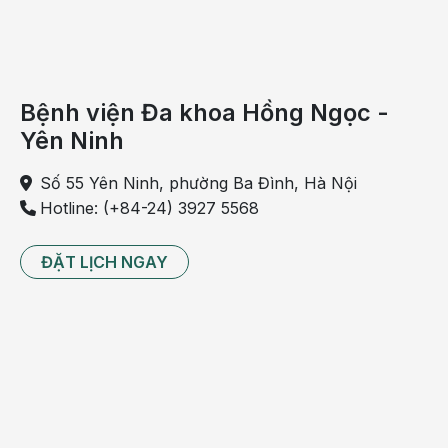
- Thuyên tắc phổi
Là tình trạng xảy ra khi huyết khối bị kẹt ở trong động
mạch phổi. Nó có thể ảnh hưởng đến hoạt động thở, gây
đau ngực, ho và khó thở.
Bệnh viện Đa khoa Hồng Ngọc -
Yên Ninh
Số 55 Yên Ninh, phường Ba Đình, Hà Nội
Hotline: (+84-24) 3927 5568
ĐẶT LỊCH NGAY