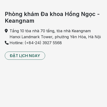
Phòng khám Đa khoa Hồng Ngọc -
Keangnam
Tầng 10 tòa nhà 70 tầng, tòa nhà Keangnam
Hanoi Landmark Tower, phường Yên Hòa, Hà Nội
Hotline: (+84-24) 3927 5568
- Bệnh cơ tim chu sản
ĐẶT LỊCH NGAY
Đây là một loại của suy tim có thể xảy ra trong quá trình
mang thai hoặc ngay sau khi sinh. Bệnh có các triệu
chứng như sưng mắt cá chân, mệt mỏi, huyết áp thấp và
tim đập nhanh. Những triệu chứng này đều có thể dẫn
đến tình trạng khó thở khi mẹ đang mang bầu.
- Giữ nước
Khi mang thai, một số phụ nữ gặp phải tình trạng phù nề.
Đây là dạng giữ nước khá nghiêm trọng và phổ biến ở