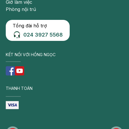
Giờ làm việc
cần đi khám bác sĩ càng sớm càng tốt.
Phòng nội trú
Tim đập nhanh, nhịp tim tăng cao
Tổng đài hỗ trợ
Khó thở kèm đau ngực khi thở
024 3927 5568
Ngón tay, chân, môi chuyển sang màu xanh
Thở khò khè
KẾT NỐI VỚI HỒNG NGỌC
Những biểu hiện này có thể là cảnh báo sự xuất hiện các
cục máu đông nên bạn cần đi khám, siêu âm để cho kết
quả chính xác nhằm đưa ra cách điều trị kịp thời, hiệu
quả.
THANH TOÁN
Có thể bạn quan tâm:
Ợ chua ợ nóng khi mang thai là gì? Mẹo
hay khắc phục hiệu quả
Phụ nữ bị bệnh tim có nên mang thai?