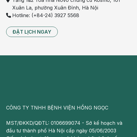
Tầng 1&2 Tòa nhà NoVo chung cư Kosmo, 161
Xuân La, phường Xuân Đỉnh, Hà Nội
Hotline: (+84-24) 3927 5568
ĐẶT LỊCH NGAY
Đại diện Tập đoàn ZEISS (Đức) trình bày nội dung:
“Tổng quan về thủy tinh thể nhân tạo”
Tiếp nối mạch tư duy cá thể hóa, anh Nguyễn Quốc
Việt - Chuyên viên sản phẩm từ Tập đoàn y tế Alcon
(Thụy Sĩ) đã trình bày báo cáo: “Thủy tinh thể nhân
CÔNG TY TNHH BỆNH VIỆN HỒNG NGỌC
tạo (IOL) lý tưởng”. Bài chia sẻ đi sâu vào những tiến
bộ mới trong công nghệ sản xuất thủy tinh thể nhân
MST/ĐKKD/QĐTL: 0106699074 - Sở kế hoạch và
tạo, đồng thời phân tích các tiêu chí giúp xác định
đầu tư thành phố Hà Nội cấp ngày 05/06/2003
một IOL tối ưu cho từng thể trạng mắt. Nội dung này