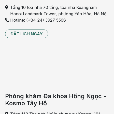
thuỷ tinh thể trên bệnh nhân đái tháo đường”
Tầng 10 tòa nhà 70 tầng, tòa nhà Keangnam
Bên cạnh phác đồ điều trị, việc lựa chọn thủy tinh
Hanoi Landmark Tower, phường Yên Hòa, Hà Nội
thể nhân tạo (IOL) phù hợp chính là chìa khóa quyết
Hotline: (+84-24) 3927 5568
định đến tốc độ phục hồi và chất lượng thị giác của
người bệnh sau phẫu thuật. Tại hội thảo, chị Nguyễn
ĐẶT LỊCH NGAY
Thị Mỹ Thuận - Chuyên viên kinh doanh và ứng
dụng phẫu thuật, đại diện Tập đoàn ZEISS (Đức)
trình bày nội dung: “Tổng quan về thủy tinh thể nhân
tạo”. Báo cáo cập nhật xu hướng lựa chọn IOL theo
hướng cá thể hóa, không chỉ giúp người bệnh dễ
dàng tiếp cận loại thủy tinh thể đáp ứng nhu cầu thị
giác và lối sống riêng, mà còn hỗ trợ các bác sĩ có
thêm cơ sở khoa học để "đo ni đóng giày" giải pháp
điều trị cho từng thể trạng mắt chuyên biệt.
Phòng khám Đa khoa Hồng Ngọc -
Kosmo Tây Hồ