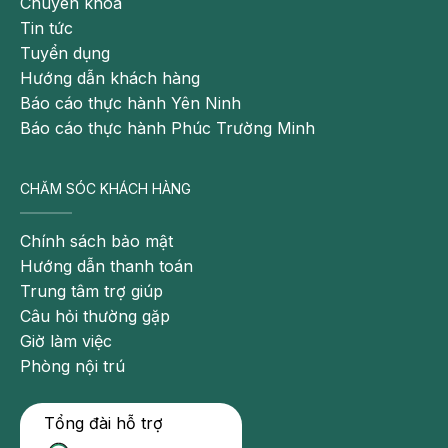
Chuyên khoa
Tin tức
Một trong những nội dung được mong đợi nhất của
Tuyển dụng
hội thảo chính là phiên tọa đàm chuyên sâu về
Hướng dẫn khách hàng
những tiến bộ mới trong điều trị đục thủy tinh thể ở
Báo cáo thực hành Yên Ninh
bệnh nhân đái tháo đường. Khi công nghệ phẫu
Báo cáo thực hành Phúc Trường Minh
thuật ngày càng hiện đại và các loại IOL ngày càng
được cá thể hóa, câu hỏi đặt ra không chỉ là thành
công loại bỏ thủy tinh thể đục mà còn là làm thế nào
CHĂM SÓC KHÁCH HÀNG
để người bệnh phục hồi nhanh hơn, tầm nhìn sinh
động hơn và duy trì chất lượng thị giác bền vững
Chính sách bảo mật
hơn.
Hướng dẫn thanh toán
Trung tâm trợ giúp
Câu hỏi thường gặp
Giờ làm việc
Phòng nội trú
Tổng đài hỗ trợ