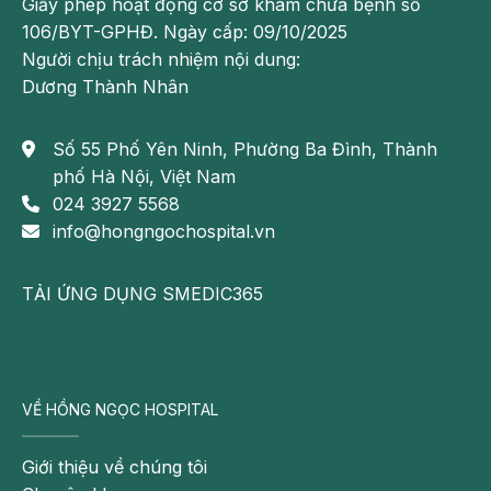
Giấy phép hoạt động cơ sở khám chữa bệnh số
một lần nữa khẳng định tầm quan trọng của việc lựa
106/BYT-GPHĐ. Ngày cấp: 09/10/2025
chọn thủy tinh thể phù hợp, nhằm tối ưu hóa chất
Người chịu trách nhiệm nội dung:
lượng thị giác và nâng cao chất lượng cuộc sống đối
Dương Thành Nhân
với mỗi người bệnh sau phẫu thuật.
Số 55 Phố Yên Ninh, Phường Ba Đình, Thành
phố Hà Nội, Việt Nam
024 3927 5568
info@hongngochospital.vn
TẢI ỨNG DỤNG SMEDIC365
VỀ HỒNG NGỌC HOSPITAL
Đại diện Tập đoàn y tế Alcon (Thụy Sĩ) trình bày báo
Giới thiệu về chúng tôi
cáo: “Thủy tinh thể nhân tạo (IOL) lý tưởng”