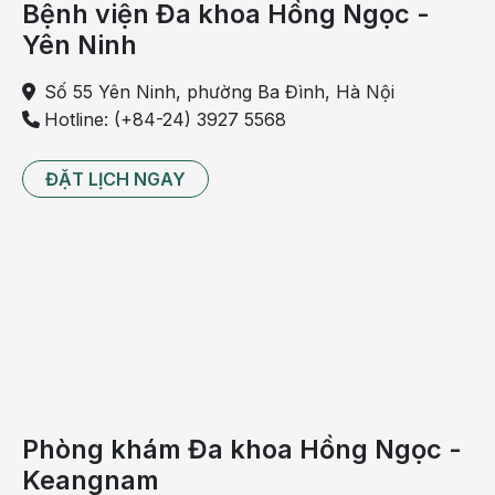
Bệnh viện Đa khoa Hồng Ngọc -
thực tế, bài thuyết trình đã mang đến những lưu ý
Yên Ninh
quan trọng từ kiểm soát đường huyết, đánh giá toàn
diện tình trạng võng mạc đến lựa chọn thời điểm can
Số 55 Yên Ninh, phường Ba Đình, Hà Nội
thiệp phù hợp nhằm kiểm soát rủi ro cho nhóm đối
Hotline: (+84-24) 3927 5568
tượng nguy cơ cao này.
ĐẶT LỊCH NGAY
Phòng khám Đa khoa Hồng Ngọc -
Keangnam
ThS.BS CKII Lê Anh Tâm chia sẻ bài báo cáo: “Đục