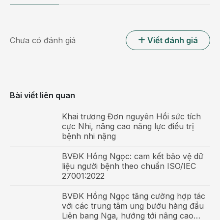
nhiều.
Không chỉ dừng lại ở đó, người bệnh còn phải đối
mặt với nhiều nguy cơ nghiêm trọng khác như tổn
Chưa có đánh giá
Viết đánh giá
thương võng mạc, phù hoàng điểm hoặc quá trình
phục hồi thị lực bị kéo dài sau phẫu thuật nếu đường
huyết không được kiểm soát tốt.
Bài viết liên quan
Khai trương Đơn nguyên Hồi sức tích
cực Nhi, nâng cao năng lực điều trị
bệnh nhi nặng
BVĐK Hồng Ngọc: cam kết bảo vệ dữ
liệu người bệnh theo chuẩn ISO/IEC
27001:2022
BVĐK Hồng Ngọc tăng cường hợp tác
với các trung tâm ung bướu hàng đầu
Liên bang Nga, hướng tới nâng cao