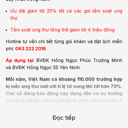
Ưu đãi giảm tới 25% tất cả các gói tầm soát ung
thư
Tầm soát ung thư tổng thể giảm tới 4 triệu đồng
Hotline tư vấn chi tiết từng gói khám và đặt lịch miễn
phí:
093 223 2016
Áp dụng tại
: BVĐK Hồng Ngọc Phúc Trường Minh
và BVĐK Hồng Ngọc 55 Yên Ninh
Mỗi năm, Việt Nam có khoảng 110.000 trường hợp
bị mắc ung thư mới với tỉ lệ tử vong lên tới hơn 73%.
Con số đáng báo động này đang dần có xu hướng
gia tăng bởi hầu hết người bệnh phát hiện ung thư ở
giai đoạn muộn nên việc chữa trị gần như không
hiệu quả. Vì vậy, tầm soát ung thư tổng thể sẽ là
Đọc tiếp
lựa chọn hợp lí giúp bạn phát hiện ung thư ở giai