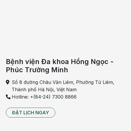
Bệnh viện Đa khoa Hồng Ngọc -
Phúc Trường Minh
Số 8 đường Châu Văn Liêm, Phường Từ Liêm,
Thành phố Hà Nội, Việt Nam
Hotline: +(84-24) 7300 8866
Tầm soát ung thư tổng thể tại Bệnh viện Hồng Ngọc
cơ sở Yên Ninh
ĐẶT LỊCH NGAY
Bệnh viện không có trách nhiệm hoàn lại chi phí
cho các dịch vụ nằm trong trọn gói do khách hàng