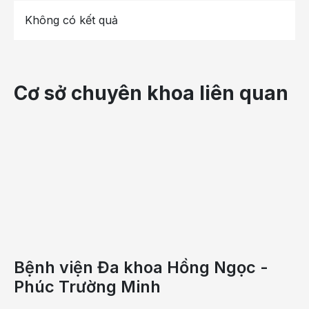
Không có kết quả
Cơ sở chuyên khoa liên quan
Giác mạc chóp và các bệnh lý giác mạc tiến triển là 
nguyên nhân hàng đầu gây suy giảm thị lực
Tùy vào tình tình bệnh cụ thể, các bác sĩ đưa ra phác đồ 
điều trị phù hợp, điều trị bằng thuốc hoặc phẫu thuật. Bên 
cạnh giác mạc chóp, phẫu thuật ghép giác mạc được chỉ 
định khi mắc các bệnh như: Sẹo giác mạc sau viêm hoặc 
nhiễm trùng; loạn dưỡng giác mạc bẩm sinh; tổn thương 
giác mạc do chấn thương, tai nạn; viêm, loét giác mạc 
nặng; các biến chứng giác mạc sau phẫu thuật mắt.
Bệnh viện Đa khoa Hồng Ngọc -
Điểm chung của các bệnh lý này là làm giảm độ trong 
Phúc Trường Minh
suốt của giác mạc, khiến thị lực suy giảm kéo dài, không 