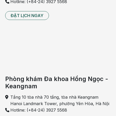
Hotline: (+84-24) 3927 5568
ĐẶT LỊCH NGAY
Trung tâm Mắt Hồng ngọc là đơn vị đầu tiên ghép giác 
mạc bằng laser femtosecond tại Việt Nam
Phòng khám Đa khoa Hồng Ngọc -
Điều trị sớm các bệnh lý giác mạc giúp làm chậm tiến 
Keangnam
triển bệnh, giảm nguy cơ phải ghép toàn bộ giác mạc và 
Tầng 10 tòa nhà 70 tầng, tòa nhà Keangnam
tăng khả năng bảo tồn mô giác mạc tự nhiên. Chẩn đoán 
Hanoi Landmark Tower, phường Yên Hòa, Hà Nội
chính xác, cá thể hóa phác đồ điều trị và lựa chọn 
Hotline: (+84-24) 3927 5568
phương pháp ghép phù hợp cho từng trường hợp là 