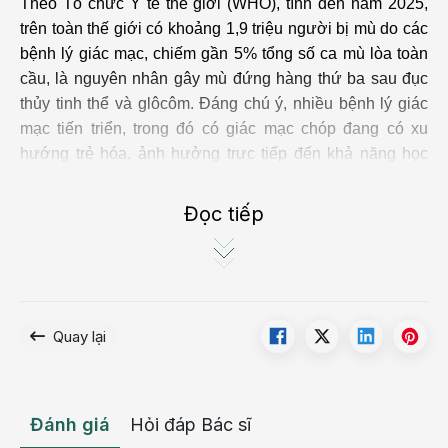
Theo Tổ chức Y tế thế giới (WHO), tính đến năm 2025, 
trên toàn thế giới có khoảng 1,9 triệu người bị mù do các 
bệnh lý giác mạc, chiếm gần 5% tổng số ca mù lòa toàn 
cầu, là nguyên nhân gây mù đứng hàng thứ ba sau đục 
thủy tinh thể và glôcôm. Đáng chú ý, nhiều bệnh lý giác 
mạc tiến triển, trong đó có giác mạc chóp đang có xu 
hướng trẻ hóa, ảnh hưởng trực tiếp đến khả năng học 
tập, lao động và chất lượng sống của người bệnh.
Đọc tiếp
Quay lại
Đánh giá
Hỏi đáp Bác sĩ