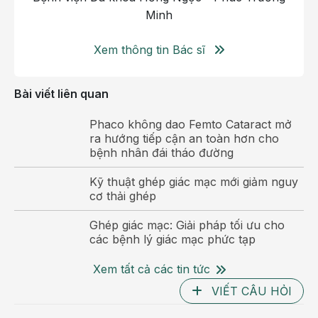
hàng Mắt, nhưng số lượng giác mạc hiến tặng vẫn chưa 
Minh
đáp ứng được nhu cầu điều trị, khiến hàng trăm nghìn 
người đang phải chấp nhận sống trong cảnh mù lòa.
Xem thông tin Bác sĩ
Giác mạc chóp và các bệnh lý giác mạc cần can thiệp 
Bài viết liên quan
ghép
Phaco không dao Femto Cataract mở
Giác mạc chóp là bệnh lý giác mạc tiến triển, thường gặp 
ra hướng tiếp cận an toàn hơn cho
ở người trẻ, khiến bề mặt giác mạc mỏng và nhô hình 
bệnh nhân đái tháo đường
nón, gây mờ mắt và giảm thị lực nặng. Trong giai đoạn 
Kỹ thuật ghép giác mạc mới giảm nguy
muộn, bệnh có thể gây mù lòa nếu không được ghép 
cơ thải ghép
giác mạc.
Ghép giác mạc: Giải pháp tối ưu cho
các bệnh lý giác mạc phức tạp
Xem tất cả các tin tức
VIẾT CÂU HỎI
Hỏ