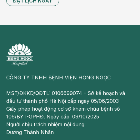
ĐẶT LỊCH NGAY
phẫu thuật. Việc chăm sóc từ gia đình hỗ trợ duy trì sự 
toàn vẹn của mảnh ghép giác mạc sau phẫu thuật.
Trung tâm Mắt BVĐK Hồng Ngọc – Địa chỉ uy tín 
trong điều trị và ghép giác mạc
Trung tâm Mắt Bệnh viện Đa khoa Hồng Ngọc là một 
trong những đơn vị triển khai toàn diện các kỹ thuật điều 
trị bệnh lý giác mạc, từ theo dõi, điều trị bảo tồn đến phẫu 
thuật ghép giác mạc chuyên sâu, được Bộ Y tế Việt Nam 
CÔNG TY TNHH BỆNH VIỆN HỒNG NGỌC
và Chính phủ Liên bang Nga công nhận.
MST/ĐKKD/QĐTL: 0106699074 - Sở kế hoạch và
Năm 2025, Trung tâm chính thức hợp tác toàn diện với 
đầu tư thành phố Hà Nội cấp ngày 05/06/2003
Bệnh viện Mắt Trung ương, trở thành đơn vị điều phối 
Giấy phép hoạt động cơ sở khám chữa bệnh số
trong hệ thống Ngân hàng Mắt, đảm bảo nguồn mô giác 
106/BYT-GPHĐ. Ngày cấp: 09/10/2025
mạc được sàng lọc nghiêm ngặt theo tiêu chuẩn y tế 
Người chịu trách nhiệm nội dung:
quốc tế trước khi cấy ghép.
Dương Thành Nhân