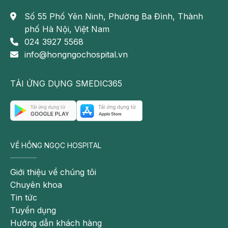
Số 55 Phố Yên Ninh, Phường Ba Đình, Thành
phố Hà Nội, Việt Nam
024 3927 5568
info@hongngochospital.vn
TẢI ỨNG DỤNG SMEDIC365
Trung tâm Mắt BVĐK Hồng Ngọc là đối tác toàn diện của 
VỀ HỒNG NGỌC HOSPITAL
Bệnh viện Mắt Trung ương, trở thành địa chỉ uy tín trong 
điều trị và ghép giác mạc
Giới thiệu về chúng tôi
Chuyên khoa
Trung tâm Mắt Hồng Ngọc quy tụ đội ngũ chuyên gia 
Tin tức
nhãn khoa đầu ngành trong nước và quốc tế như:
Tuyển dụng
Hướng dẫn khách hàng