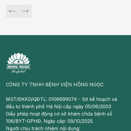
chào đón con yêu.
sàng như siêu âm, 
chụp MRI, CT, X-
xác định và đánh 
xác tình trạng sức
hiện sớm bệnh lý 
giải pháp điều trị 
quản lý sức khỏe t
CÔNG TY TNHH BỆNH VIỆN HỒNG NGỌC
MST/ĐKKD/QĐTL: 0106699074 - Sở kế hoạch và
đầu tư thành phố Hà Nội cấp ngày 05/06/2003
Giấy phép hoạt động cơ sở khám chữa bệnh số
106/BYT-GPHĐ. Ngày cấp: 09/10/2025
Người chịu trách nhiệm nội dung: