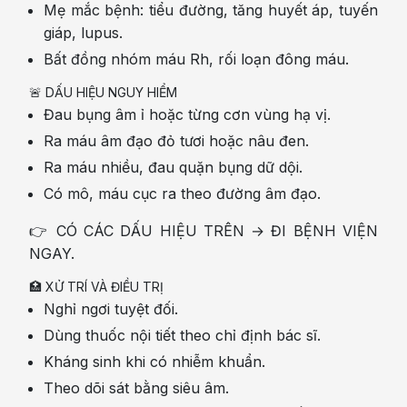
Mẹ mắc bệnh: tiểu đường, tăng huyết áp, tuyến
giáp, lupus.
Bất đồng nhóm máu Rh, rối loạn đông máu.
🚨 DẤU HIỆU NGUY HIỂM
Đau bụng âm ỉ hoặc từng cơn vùng hạ vị.
Ra máu âm đạo đỏ tươi hoặc nâu đen.
Ra máu nhiều, đau quặn bụng dữ dội.
Có mô, máu cục ra theo đường âm đạo.
👉 CÓ CÁC DẤU HIỆU TRÊN → ĐI BỆNH VIỆN
NGAY.
🏥 XỬ TRÍ VÀ ĐIỀU TRỊ
Nghỉ ngơi tuyệt đối.
Dùng thuốc nội tiết theo chỉ định bác sĩ.
Kháng sinh khi có nhiễm khuẩn.
Theo dõi sát bằng siêu âm.