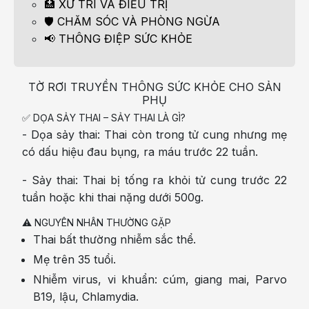
🏥 XỬ TRÍ VÀ ĐIỀU TRỊ
🛡️ CHĂM SÓC VÀ PHÒNG NGỪA
📢 THÔNG ĐIỆP SỨC KHỎE
TỜ RƠI TRUYỀN THÔNG SỨC KHỎE CHO SẢN
PHỤ
✅ DỌA SẢY THAI – SẢY THAI LÀ GÌ?
- Dọa sảy thai: Thai còn trong tử cung nhưng mẹ
có dấu hiệu đau bụng, ra máu trước 22 tuần.
- Sảy thai: Thai bị tống ra khỏi tử cung trước 22
tuần hoặc khi thai nặng dưới 500g.
⚠️ NGUYÊN NHÂN THƯỜNG GẶP
Thai bất thường nhiễm sắc thể.
Mẹ trên 35 tuổi.
Nhiễm virus, vi khuẩn: cúm, giang mai, Parvo
B19, lậu, Chlamydia.