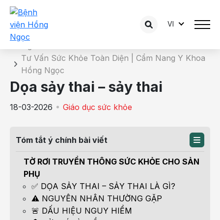
VI
Chi tiết bài tư vấn
Trang chủ
Tư Vấn Sức Khỏe Toàn Diện | Cẩm Nang Y Khoa
Hồng Ngọc
Dọa sảy thai – sảy thai
18-03-2026
Giáo dục sức khỏe
Tóm tắt ý chính bài viết
TỜ RƠI TRUYỀN THÔNG SỨC KHỎE CHO SẢN
PHỤ
✅ DỌA SẢY THAI – SẢY THAI LÀ GÌ?
⚠️ NGUYÊN NHÂN THƯỜNG GẶP
🚨 DẤU HIỆU NGUY HIỂM