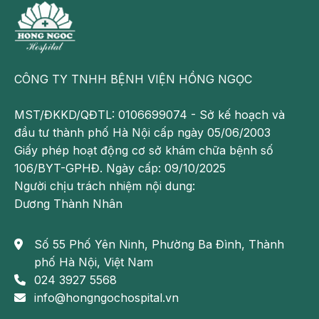
dinh dưỡng và chậm phát triển do mẹ bầu mệt mỏi,
chán ăn, sụt cân, cơ thể không bổ sung đủ chất dinh
dưỡng cho cả mẹ và con.
CÔNG TY TNHH BỆNH VIỆN HỒNG NGỌC
MST/ĐKKD/QĐTL: 0106699074 - Sở kế hoạch và
đầu tư thành phố Hà Nội cấp ngày 05/06/2003
Giấy phép hoạt động cơ sở khám chữa bệnh số
106/BYT-GPHĐ. Ngày cấp: 09/10/2025
Người chịu trách nhiệm nội dung:
Dương Thành Nhân
Số 55 Phố Yên Ninh, Phường Ba Đình, Thành
phố Hà Nội, Việt Nam
Đi ngoài có ảnh hưởng đến thai nhi không là vấn đề
024 3927 5568
nhiều mẹ bầu quan tâm
info@hongngochospital.vn