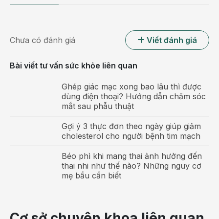
sôi bụng,... Khi mẹ bầu bị viêm đại tràng, cần chú ý
đến chế độ ăn uống và tập luyện để không ảnh
hưởng đến việc hấp thu chất dinh dưỡng của thai nhi.
Chưa có đánh giá
Viết đánh giá
Đồng thời nên thăm khám bác sĩ theo lịch hẹn khám
định kỳ.
Bài viết tư vấn sức khỏe liên quan
Viêm dạ dày
Ghép giác mạc xong bao lâu thì được
dùng điện thoại? Hướng dẫn chăm sóc
Viêm dạ dày xảy ra khi các niêm mạc của dạ dày bị
mắt sau phẫu thuật
ăn mòn ảnh hưởng đến axit của dạ dày và khiến
thành dạ dày mỏng. Đây là nguyên nhân dẫn đến
Gợi ý 3 thực đơn theo ngày giúp giảm
cholesterol cho người bệnh tim mạch
hiện tượng đau bụng buồn nôn đi ngoài ở bà bầu.
Ngoài ra, bệnh còn có các biểu hiện khác như ợ
Béo phì khi mang thai ảnh hưởng đến
chua, đau bụng, sụt cân, chán ăn,....Mẹ bầu bị
viêm
thai nhi như thế nào? Những nguy cơ
dạ dày
cần đi khám định kỳ và làm theo các hướng
mẹ bầu cần biết
dẫn của bác sĩ.
Hội chứng ruột kích thích
Cơ sở chuyên khoa liên quan