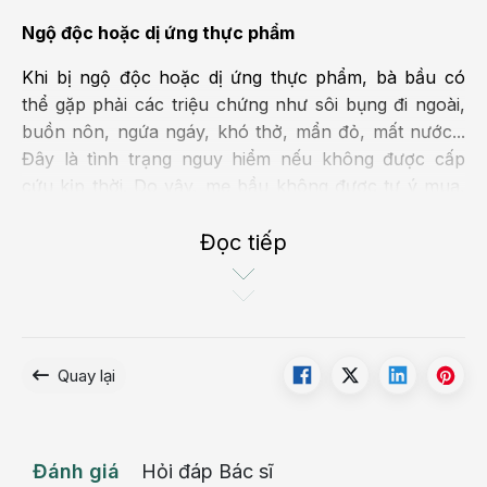
Ngộ độc hoặc dị ứng thực phẩm
Khi bị ngộ độc hoặc dị ứng thực phẩm, bà bầu có
thể gặp phải các triệu chứng như sôi bụng đi ngoài,
buồn nôn, ngứa ngáy, khó thở, mẩn đỏ, mất nước...
Đây là tình trạng nguy hiểm nếu không được cấp
cứu kịp thời. Do vậy, mẹ bầu không được tự ý mua,
sử dụng thuốc tại nhà. Đồng thời nên đến bệnh viện
càng sớm càng tốt.
Đọc tiếp
Quay lại
Viêm đại tràng
Viêm đại tràng
là bệnh thường gặp ở một số mẹ bầu.
Bệnh lý này làm cho mẹ bầu bị đau bụng đi ngoài
Đánh giá
Hỏi đáp Bác sĩ
kèm theo các biểu hiện khác như mệt mỏi, đầy bụng,