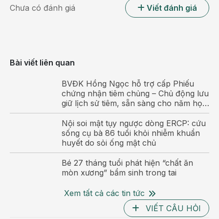
Khu trò chơi vận động
Chưa có đánh giá
Viết đánh giá
Được thiết kế với nhiều hoạt động thể chất hấp dẫn,
khu vận động giúp bé rèn luyện sức khỏe, phát triển
khả năng phối hợp tay chân, tăng cường sự linh hoạt
và sức bền. Đây là không gian lý tưởng để các bé giải
Bài viết liên quan
phóng năng lượng và hình thành thói quen vận động
tích cực.
BVĐK Hồng Ngọc hỗ trợ cấp Phiếu
chứng nhận tiêm chủng – Chủ động lưu
giữ lịch sử tiêm, sẵn sàng cho năm học
mới
Nội soi mật tụy ngược dòng ERCP: cứu
sống cụ bà 86 tuổi khỏi nhiễm khuẩn
huyết do sỏi ống mật chủ
Bé 27 tháng tuổi phát hiện “chất ăn
mòn xương” bẩm sinh trong tai
Xem tất cả các tin tức
VIẾT CÂU HỎI
Hỏ