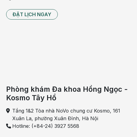
ĐẶT LỊCH NGAY
Phòng khám Đa khoa Hồng Ngọc -
Kosmo Tây Hồ
Tầng 1&2 Tòa nhà NoVo chung cư Kosmo, 161
Xuân La, phường Xuân Đỉnh, Hà Nội
Hotline: (+84-24) 3927 5568
Dear Baby Town không đơn thuần là khu vui chơi
mà còn là không gian kết hợp giữa giáo dục, giải trí