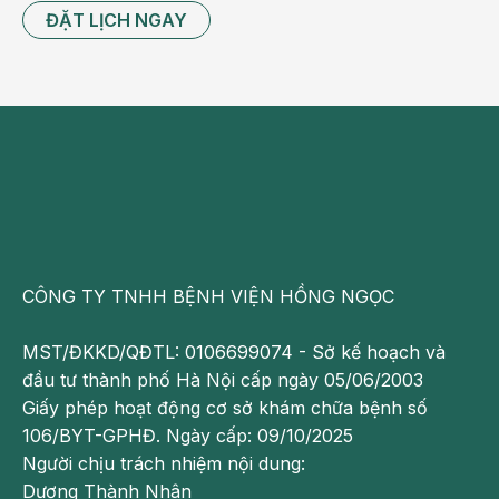
và phát triển kỹ năng dành cho trẻ nhỏ. Với mô hình
ĐẶT LỊCH NGAY
độc đáo ngay trong Bệnh viện Đa khoa Hồng Ngọc –
Phúc Trường Minh, Dear Baby Town góp phần mang
đến hành trình chăm sóc sức khỏe nhẹ nhàng, gần
gũi hơn cho các bé, đồng thời tạo thêm nhiều
khoảnh khắc gắn kết ý nghĩa cho cả gia đình.
CÔNG TY TNHH BỆNH VIỆN HỒNG NGỌC
MST/ĐKKD/QĐTL: 0106699074 - Sở kế hoạch và
đầu tư thành phố Hà Nội cấp ngày 05/06/2003
Giấy phép hoạt động cơ sở khám chữa bệnh số
106/BYT-GPHĐ. Ngày cấp: 09/10/2025
Người chịu trách nhiệm nội dung:
Dương Thành Nhân