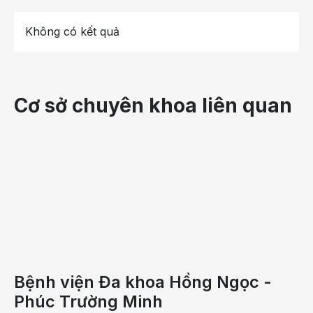
Khu trò chơi tĩnh
Không có kết quả
Thông qua các trò chơi sáng tạo, lắp ghép, nấu ăn,
hóa thân thành bác sĩ,… bé được rèn luyện khả năng
tập trung, tư duy logic, sự khéo léo và phát huy trí
tưởng tượng phong phú.
Cơ sở chuyên khoa liên quan
Thư viện thiếu nhi
Không gian đọc sách yên tĩnh với hàng trăm đầu
sách phù hợp theo từng độ tuổi, giúp trẻ hình thành
thói quen đọc sách, mở rộng kiến thức và nuôi
dưỡng niềm yêu thích học tập từ sớm.
Phòng chiếu phim
Bệnh viện Đa khoa Hồng Ngọc -
Nơi bé được thưởng thức những bộ phim hoạt hình
Phúc Trường Minh
hấp dẫn, các chương trình giáo dục bổ ích và trải