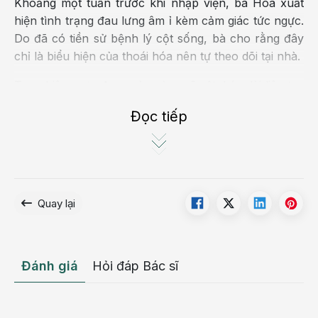
Khoảng một tuần trước khi nhập viện, bà Hoa xuất
hiện tình trạng đau lưng âm ỉ kèm cảm giác tức ngực.
Do đã có tiền sử bệnh lý cột sống, bà cho rằng đây
chỉ là biểu hiện của thoái hóa nên tự theo dõi tại nhà.
Tuy nhiên, cơn đau ngày càng rõ rệt, kéo dài liên tục
và không thuyên giảm khiến bà quyết định đến
Đọc tiếp
BVĐK Hồng Ngọc thăm khám.
Qua thăm khám lâm sàng kết hợp chụp CT ngực, các
bác sĩ phát hiện một khối u kích thước khoảng 31 ×
30 mm nằm ở trung thất sau – khoang nằm sâu trong
lồng ngực, ngay sát cột sống ngực. Hình ảnh cho
Quay lại
thấy khối u chèn ép lỗ liên hợp thần kinh và bám sát
nhiều cấu trúc quan trọng, được nghĩ nhiều đến u
thần kinh Schwannoma – một khối u lành tính phát
Đánh giá
Hỏi đáp Bác sĩ
triển từ bao dây thần kinh.
Theo PGS.TS.BS Trần Trọng Kiểm – Chuyên khoa