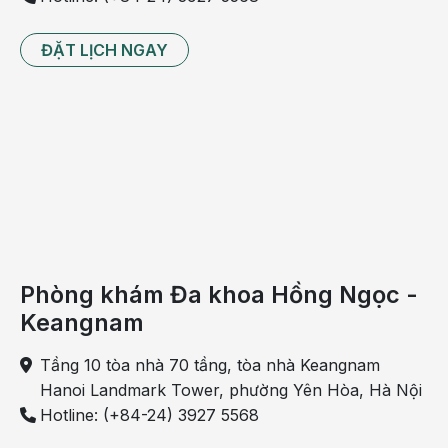
nhiều phương pháp giảm đau hiện đại, trong đó có
kỹ thuật gây tê cạnh cột sống dưới hướng dẫn siêu
ĐẶT LỊCH NGAY
âm kết hợp thuốc giảm đau toàn thân. Nhờ đó, cơn
đau được kiểm soát ngay tại vùng phẫu thuật, giúp
người bệnh vẫn tỉnh táo, dễ chịu và có thể vận động
sớm sau mổ.
Phòng khám Đa khoa Hồng Ngọc -
Keangnam
Tầng 10 tòa nhà 70 tầng, tòa nhà Keangnam
Hanoi Landmark Tower, phường Yên Hòa, Hà Nội
Hotline: (+84-24) 3927 5568