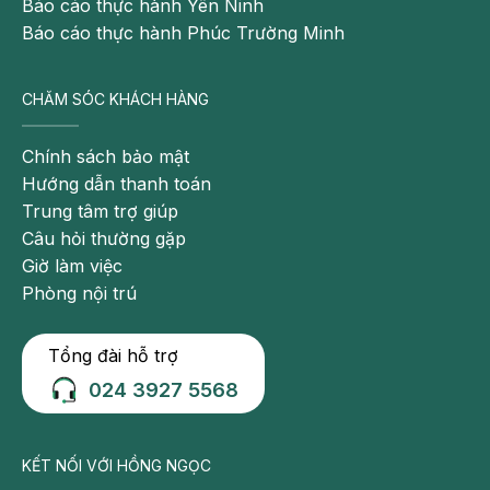
Báo cáo thực hành Yên Ninh
theo tiêu chuẩn Hiệp hội Phẫu thuật Hoàng Gia Anh
Báo cáo thực hành Phúc Trường Minh
(RCS)
Địa chỉ:
CHĂM SÓC KHÁCH HÀNG
- Số 8 đường Châu Văn Liêm, Phường Từ Liêm, Hà
Chính sách bảo mật
Nội
Hướng dẫn thanh toán
Hotline: 0912002131 / 0949646556
Trung tâm trợ giúp
Câu hỏi thường gặp
Giờ làm việc
Phòng nội trú
Tổng đài hỗ trợ
024 3927 5568
KẾT NỐI VỚI HỒNG NGỌC