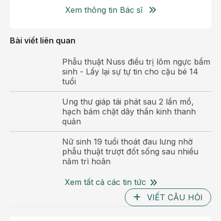
Ngoại lồng ngực phối hợp cùng Gây mê hồi sức và
Xem thông tin Bác sĩ
Điều dưỡng xây dựng phương án điều trị chi tiết.
Toàn bộ dữ liệu chẩn đoán hình ảnh được phân tích
Bài viết liên quan
cẩn thận nhằm xác định đường tiếp cận tối ưu, đánh
giá mối liên quan giữa khối u với cột sống, thần kinh
Phẫu thuật Nuss điều trị lõm ngực bẩm
và hệ thống mạch máu, đồng thời chuẩn bị các
sinh - Lấy lại sự tự tin cho cậu bé 14
tuổi
phương án xử trí trong trường hợp phát sinh tình
huống khó trong mổ.
Ung thư giáp tái phát sau 2 lần mổ,
hạch bám chặt dây thần kinh thanh
quản
Nữ sinh 19 tuổi thoát đau lưng nhờ
phẫu thuật trượt đốt sống sau nhiều
năm trì hoãn
Xem tất cả các tin tức
VIẾT CÂU HỎI
Hỏ