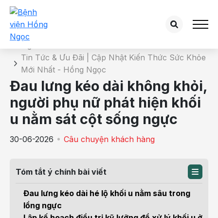
Chi tiết tin tức
Trang chủ
Tin Tức & Ưu Đãi | Cập Nhật Kiến Thức Sức Khỏe
Mới Nhất - Hồng Ngọc
Đau lưng kéo dài không khỏi,
người phụ nữ phát hiện khối
u nằm sát cột sống ngực
30-06-2026
Câu chuyện khách hàng
Tóm tắt ý chính bài viết
Đau lưng kéo dài hé lộ khối u nằm sâu trong
lồng ngực
Lập kế hoạch điều trị kỹ lưỡng để xử lý khối u ở