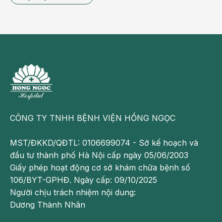
Người bệnh hồi phục sức khỏe tốt sau 03 ngày
CÔNG TY TNHH BỆNH VIỆN HỒNG NGỌC
Các bác sĩ khuyến cáo, đau lưng hoặc đau ngực kéo
dài không phải lúc nào cũng xuất phát từ bệnh lý
MST/ĐKKD/QĐTL: 0106699074 - Sở kế hoạch và
xương khớp. Khi triệu chứng dai dẳng, tái phát nhiều
đầu tư thành phố Hà Nội cấp ngày 05/06/2003
lần hoặc không đáp ứng điều trị thông thường, người
Giấy phép hoạt động cơ sở khám chữa bệnh số
bệnh nên đến cơ sở y tế chuyên khoa để được thăm
106/BYT-GPHĐ. Ngày cấp: 09/10/2025
khám và chẩn đoán chính xác. Việc phát hiện sớm
Người chịu trách nhiệm nội dung:
những khối u nằm sâu trong lồng ngực sẽ giúp điều
Dương Thành Nhân
trị thuận lợi hơn, hạn chế nguy cơ biến chứng và bảo
tồn tối đa chức năng cho người bệnh.