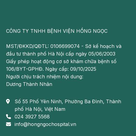
Công nghệ chẩn đoán hình ảnh hiện đại giúp nâng
cao độ chính xác của kết quả chụp X-quang. Tại
BVĐK Hồng Ngọc, người bệnh được thực hiện chụp
X-quang với hệ thống máy DR Ecoray (Hàn Quốc) sử
CÔNG TY TNHH BỆNH VIỆN HỒNG NGỌC
dụng công nghệ X-quang kỹ thuật số thế hệ mới.
MST/ĐKKD/QĐTL: 0106699074 - Sở kế hoạch và
BVĐK Hồng Ngọc trang bị hệ thống chụp X-quang
đầu tư thành phố Hà Nội cấp ngày 05/06/2003
kỹ thuật số DR Ecoray hiện đại (Hàn Quốc)
Giấy phép hoạt động cơ sở khám chữa bệnh số
106/BYT-GPHĐ. Ngày cấp: 09/10/2025
Thiết bị được trang bị cảm biến phẳng (Flat Panel
Người chịu trách nhiệm nội dung:
Detector) hiện đại, hỗ trợ bác sĩ phát hiện các tổn
Dương Thành Nhân
thương xương khớp, cột sống hiệu quả nhờ các ưu
điểm:
Số 55 Phố Yên Ninh, Phường Ba Đình, Thành
Hình ảnh sắc nét, hỗ trợ chẩn đoán chính xác
phố Hà Nội, Việt Nam
024 3927 5568
Công nghệ xử lý hình ảnh kỹ thuật số giúp tái tạo
info@hongngochospital.vn
hình ảnh rõ nét, độ tương phản cao, hỗ trợ đánh giá
chi tiết các cấu trúc xương khớp và cột sống như: