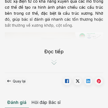
bức xạ điện từ có khả năng xuyên qua các mô trong
cơ thể để tạo ra hình ảnh phản chiếu các cấu trúc
bên trong cơ thể, đặc biệt là cấu trúc xương. Nhờ
đó, giúp bác sĩ đánh giá nhanh các tổn thương hoặc
bất thường về xương khớp, cột sống.
Đọc tiếp
Quay lại
Chụp X-quang là kỹ thuật sử dụng tia X để dựng nên
Đánh giá
Hỏi đáp Bác sĩ
hình ảnh của các cấu trúc xương khớp trong cơ thể