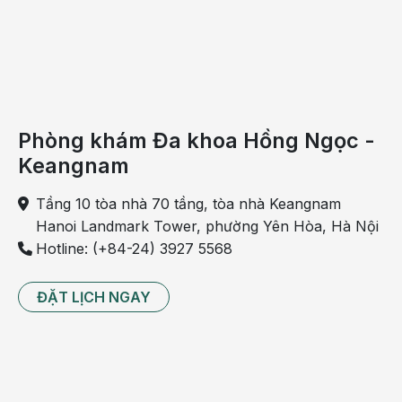
Tháo bỏ trang sức, đồng hồ, kính mắt hoặc các vật
dụng kim loại.
Thay trang phục chuyên dụng nếu cần.
Bước 3: Thực hiện chụp X-quang
Phòng khám Đa khoa Hồng Ngọc -
Người bệnh được hướng dẫn tư thế chụp phù hợp
Keangnam
với từng vùng cần khảo sát như cột sống cổ, cột
sống thắt lưng, khớp gối, khớp háng hoặc các vị trí
Tầng 10 tòa nhà 70 tầng, tòa nhà Keangnam
xương khác.
Hanoi Landmark Tower, phường Yên Hòa, Hà Nội
Hotline: (+84-24) 3927 5568
Trong quá trình chụp, người bệnh chỉ cần giữ
nguyên tư thế theo hướng dẫn của kỹ thuật viên
ĐẶT LỊCH NGAY
trong vài giây để hệ thống ghi nhận hình ảnh. Toàn
bộ thời gian thực hiện thường chỉ kéo dài trong vài
phút.
Bước 4: Trả kết quả và tư vấn bệnh lý