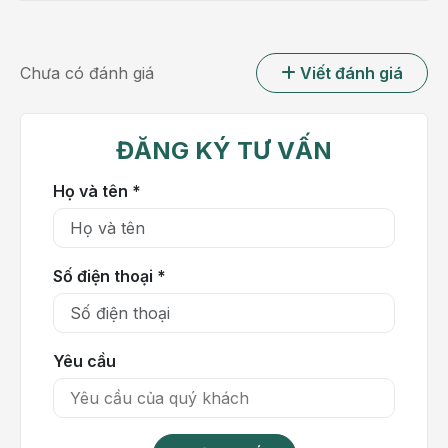
Đây là một trong những phương pháp chẩn đoán
hình ảnh được sử dụng phổ biến nhằm hỗ trợ bác sĩ
Chưa có đánh giá
Viết đánh giá
trong quá trình chẩn đoán, xác định nguyên nhân
gây đau và theo dõi hiệu quả điều trị đối với nhiều
bệnh lý cơ xương khớp và cột sống.
ĐĂNG KÝ TƯ VẤN
Dựa trên triệu chứng lâm sàng và vị trí tổn thương,
Họ và tên *
bác sĩ sẽ chỉ định chụp X-quang phù hợp. Thông
thường, người bệnh sẽ được chỉ định đi chụp X-
quang khi:
Có nghi ngờ tổn thương xương khớp hoặc
cột sống sau chấn thương, tai nạn.
Số điện thoại *
Xuất hiện các triệu chứng đau cơ xương khớp kéo
dài, hạn chế vận động.
Yêu cầu
Theo dõi tiến triển các bệnh lý cấp và mạn tính: thoái
hóa khớp, thoái hóa cột sống, cong vẹo cột sống
hoặc các bất thường về cấu trúc xương khớp.