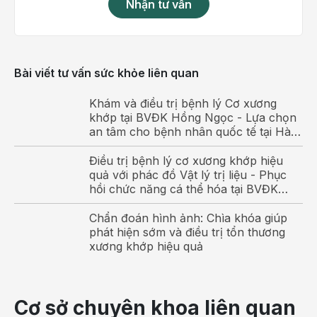
Nhận tư vấn
Chụp X-quang phát hiện được những
bệnh lý nào?
Các bệnh lý về xương
Bài viết tư vấn sức khỏe liên quan
Gãy xương, nứt xương
Khám và điều trị bệnh lý Cơ xương
Lún đốt sống
khớp tại BVĐK Hồng Ngọc - Lựa chọn
an tâm cho bệnh nhân quốc tế tại Hà
U xương
Nội
Điều trị bệnh lý cơ xương khớp hiệu
Các bệnh lý khớp
quả với phác đồ Vật lý trị liệu - Phục
hồi chức năng cá thể hóa tại BVĐK
Thoái hóa khớp
Hồng Ngọc
Viêm khớp có tổn thương cấu trúc
Chẩn đoán hình ảnh: Chìa khóa giúp
phát hiện sớm và điều trị tổn thương
xương khớp hiệu quả
Chụp X-quang giúp phát hiện tình trạng thoái hóa
khớp gối
Các bệnh lý cột sống
Cơ sở chuyên khoa liên quan