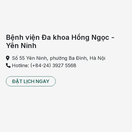
cấp cứu.
Bác sĩ Nguyễn Giang Lam – trưởng ê-kíp mổ cho biết:
“
Trường hợp của bệnh nhân nhập viện đã cách thời
điểm bị đau 4 giờ là tương đối muộn, tình trạng thoát
vị rốn nghẹt đã bắt đầu có dấu hiệu hoại tử ruột do
Bệnh viện Đa khoa Hồng Ngọc -
thiếu máu nuôi dưỡng, bệnh nhân có hiện tượng sốc
Yên Ninh
nhiễm độc. Kíp mổ chúng tôi đã thực hiện gây mê nội
khí quản, phẫu thuật cắt bỏ đoạn ruột bị nghẹt, nối lại
Số 55 Yên Ninh, phường Ba Đình, Hà Nội
ruột và phục hồi thành bụng. Ca mổ được tiến hành
Hotline: (+84-24) 3927 5568
thuận lợi. Tuy nhiên, nếu bệnh nhân nhập viện sớm và
được mổ cấp cứu sớm hơn sẽ không cần phải cắt bỏ
ĐẶT LỊCH NGAY
ruột, quá trình hồi phục sẽ nhanh hơn chỉ sau một
ngày
.”
Ca phẫu thuật kết thúc thành công, bệnh nhân được
đưa trở về phòng hồi sức. Sau hai ngày, bệnh nhân
đã ổn định, có thể sinh hoạt, tự phục vụ tốt và dự
kiến sẽ được xuất viện sau một tuần, tiên lượng tốt