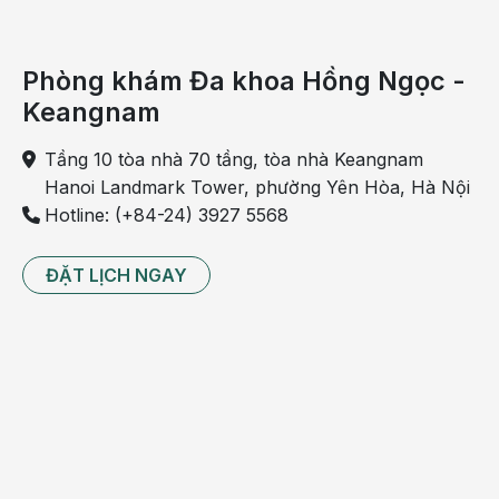
(bệnh khỏi hoàn toàn sau phẫu thuật).
Phòng khám Đa khoa Hồng Ngọc -
Keangnam
Tầng 10 tòa nhà 70 tầng, tòa nhà Keangnam
Hanoi Landmark Tower, phường Yên Hòa, Hà Nội
Hotline: (+84-24) 3927 5568
ĐẶT LỊCH NGAY
Bệnh nhân hồi phục tốt sau ca mổ cấp cứu thoát vị
rốn nghẹt
Đừng chủ quan với dị tật thoát vị rốn bẩm
sinh