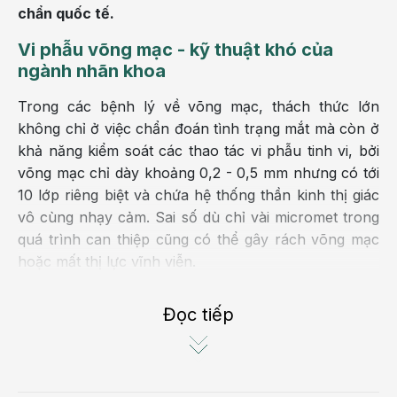
chẩn quốc tế.
Vi phẫu võng mạc - kỹ thuật khó của
ngành nhãn khoa
Trong các bệnh lý về võng mạc, thách thức lớn
không chỉ ở việc chẩn đoán tình trạng mắt mà còn ở
khả năng kiểm soát các thao tác vi phẫu tinh vi, bởi
võng mạc chỉ dày khoảng 0,2 - 0,5 mm nhưng có tới
10 lớp riêng biệt và chứa hệ thống thần kinh thị giác
vô cùng nhạy cảm. Sai số dù chỉ vài micromet trong
quá trình can thiệp cũng có thể gây rách võng mạc
hoặc mất thị lực vĩnh viễn.
Thách thức càng lớn hơn ở những trường hợp bệnh
Đọc tiếp
lý phức tạp như bong võng mạc, xuất huyết dịch
kính hay võng mạc đái tháo đường… Khi đó, mục tiêu
của phẫu thuật không đơn thuần là xử lý tổn thương
hiện tại mà bác sĩ còn phải bảo tồn tối đa cấu trúc