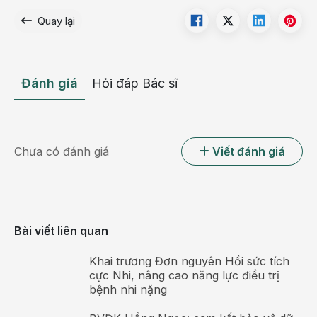
võng mạc, hạn chế biến chứng và duy trì chức năng
Quay lại
thị giác lâu dài cho người bệnh.
Đánh giá
Hỏi đáp Bác sĩ
Chưa có đánh giá
Viết đánh giá
Bài viết liên quan
Bác sĩ Việt Nam liên tục cập nhật xu hướng nhãn khoa
Khai trương Đơn nguyên Hồi sức tích
hiện đại
cực Nhi, nâng cao năng lực điều trị
bệnh nhi nặng
Theo TS.BS Đinh Thị Hoàng Anh - Trưởng khoa Mắt