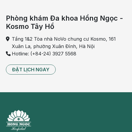
cao năng lực chuyên môn của đội ngũ bác sĩ mà còn
giúp người bệnh có cơ hội tiếp cận nhãn khoa
Phòng khám Đa khoa Hồng Ngọc -
chuyên sâu ngay trong nước, giảm đáng kể thời gian
Kosmo Tây Hồ
và chi phí ra nước ngoài điều trị. Đó không đơn
thuần là một thỏa thuận hợp tác chuyên môn, mà là
Tầng 1&2 Tòa nhà NoVo chung cư Kosmo, 161
bước tiến quan trọng đưa những kinh nghiệm và
Xuân La, phường Xuân Đỉnh, Hà Nội
thành tựu hàng đầu của nhãn khoa thế giới đến gần
Hotline: (+84-24) 3927 5568
hơn với người bệnh Việt Nam.
ĐẶT LỊCH NGAY