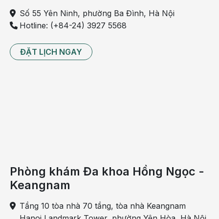
Số 55 Yên Ninh, phường Ba Đình, Hà Nội
Hotline: (+84-24) 3927 5568
ĐẶT LỊCH NGAY
Ông Đinh Anh Tuấn – Cục trưởng Cục Bà mẹ và Trẻ
em phát biểu chỉ đạo và chia sẻ định hướng chuyên
môn.
Phòng khám Đa khoa Hồng Ngọc -
Trong những năm gần đây, BVĐK Hồng Ngọc là một
Keangnam
trong những bệnh viện chú trọng mạnh mẽ vào các
Tầng 10 tòa nhà 70 tầng, tòa nhà Keangnam
hoạt động hỗ trợ nuôi con bằng sữa mẹ với nhiều kết
Hanoi Landmark Tower, phường Yên Hòa, Hà Nội