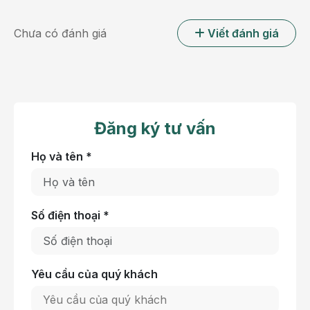
Đoàn đánh giá năng lực thực hiện Ngân hàng sữa mẹ
Chưa có đánh giá
Viết đánh giá
vệ tinh đến làm việc, khảo sát và đánh giá các điều
kiện triển khai tại bệnh viện
Trong khuôn khổ buổi làm việc, Đoàn đánh giá đã
tiến hành khảo sát và đánh giá toàn diện nhiều nội
dung trọng tâm như điều kiện pháp lý và năng lực
Đăng ký tư vấn
hoạt động của bệnh viện; cơ sở vật chất và trang
thiết bị bảo quản sữa; nhân sự và công tác đào tạo;
Họ và tên *
hệ thống quy trình chuyên môn; công tác quản lý hồ
sơ, truy xuất nguồn gốc và bảo đảm an toàn chất
lượng trong tiếp nhận, bảo quản, chia và sử dụng sữa
Số điện thoại *
mẹ thanh trùng.
Yêu cầu của quý khách