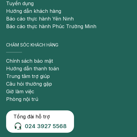
của BVĐK Hồng Ngọc trong việc đồng hành cùng
Tuyển dụng
cộng đồng mẹ và bé, góp phần lan tỏa những giá trị
Hướng dẫn khách hàng
nhân văn trong chăm sóc trẻ sơ sinh tại Việt Nam.
Báo cáo thực hành Yên Ninh
Báo cáo thực hành Phúc Trường Minh
CHĂM SÓC KHÁCH HÀNG
Chính sách bảo mật
Hướng dẫn thanh toán
Trung tâm trợ giúp
Câu hỏi thường gặp
Giờ làm việc
Phòng nội trú
Tổng đài hỗ trợ
024 3927 5568