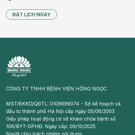
nguồn sữa mẹ thanh trùng an toàn cho trẻ sơ sinh,
đặc biệt là trẻ sinh non, nhẹ cân, trẻ bệnh lý hoặc
ĐẶT LỊCH NGAY
những trường hợp mẹ chưa thể cho con bú ngay sau
sinh.
Là Ngân hàng sữa mẹ vệ tinh trực thuộc Ngân hàng
sữa mẹ - Bệnh viện Nhi Trung ương, BVĐK Hồng
Ngọc đã sẵn sàng tiếp nhận nguồn sữa hiến tặng từ
cộng đồng mẹ bỉm với quy trình triển khai nghiêm
ngặt từ tư vấn, sàng lọc, hướng dẫn vắt – trữ sữa đến
bảo quản và vận chuyển an toàn.
CÔNG TY TNHH BỆNH VIỆN HỒNG NGỌC
MST/ĐKKD/QĐTL: 0106699074 - Sở kế hoạch và
đầu tư thành phố Hà Nội cấp ngày 05/06/2003
Giấy phép hoạt động cơ sở khám chữa bệnh số
106/BYT-GPHĐ. Ngày cấp: 09/10/2025
Người chịu trách nhiệm nội dung: