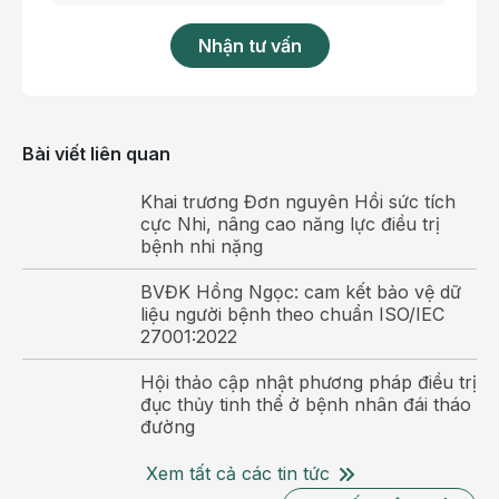
Nhận tư vấn
Bài viết liên quan
Khai trương Đơn nguyên Hồi sức tích
Đoàn đánh giá tiến hành khảo sát và đánh giá toàn
cực Nhi, nâng cao năng lực điều trị
diện nhiều nội dung trọng tâm.
bệnh nhi nặng
Theo các chuyên gia, đây là một trong những mô
BVĐK Hồng Ngọc: cam kết bảo vệ dữ
hình có yêu cầu chuyên môn khắt khe trong lĩnh vực
liệu người bệnh theo chuẩn ISO/IEC
chăm sóc sơ sinh hiện nay. Đoàn đánh giá năng lực
27001:2022
đã ghi nhận và đánh giá cao sự chuẩn bị nghiêm túc,
Hội thảo cập nhật phương pháp điều trị
bài bản của BVĐK Hồng Ngọc trong lộ trình xây
đục thủy tinh thể ở bệnh nhân đái tháo
dựng Ngân hàng sữa mẹ vệ tinh. Sự kiện này đồng
đường
thời là minh chứng cho định hướng phát triển hệ
thống chăm sóc mẹ và bé theo tiêu chuẩn an toàn,
Xem tất cả các tin tức