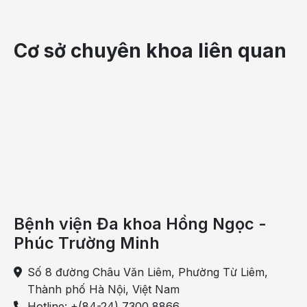
Cơ sở chuyên khoa liên quan
Vợ chồng anh Tuân chụp ảnh lưu niệm cùng bác sĩ
Thùy Dương - Bác sĩ hỗ trợ sinh sản thành công cho
2 anh chị
Bệnh viện Đa khoa Hồng Ngọc -
IVF Hồng Ngọc - Tăng trưởng thần tốc,
Phúc Trường Minh
“miền đất hứa” cho các gia đình hiếm
muộn
Số 8 đường Châu Văn Liêm, Phường Từ Liêm,
Thành phố Hà Nội, Việt Nam
Chỉ trong vòng 5 tháng đầu năm 2024, Trung tâm
Hotline: +(84-24) 7300 8866