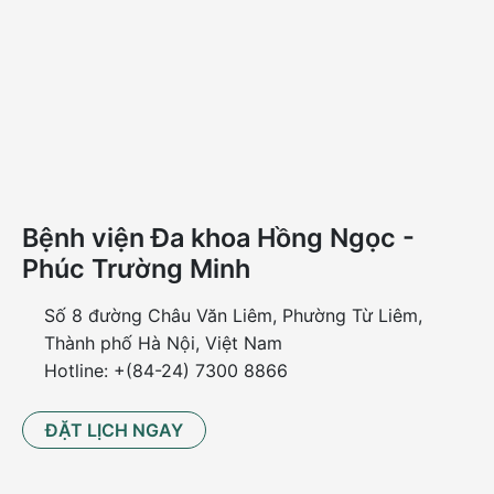
Chức năng thận suy giảm do bệnh gút làm kéo theo
các hệ lụy khác như bệnh tiểu đường, bệnh tim mạch,
tăng huyết áp…
Bên cạnh đó, bệnh thận mạn tính là một trong những
biến chứng thường gặp và nguy hiểm của những
người bị gút. Bệnh thận mạn tính làm suy giảm chức
năng lọc cầu thận dẫn tới giảm khả năng lọc acid uric
khiến cho nồng độ acid uric trong máu tăng cao tích
Bệnh viện Đa khoa Hồng Ngọc -
tụ lại làm các bệnh càng trầm trọng thêm. Mức độ
Phúc Trường Minh
suy thận càng nặng càng làm tăng nguy cơ các biến
chứng nguy hiểm khác cho cơ thể, trong đó có tử
Số 8 đường Châu Văn Liêm, Phường Từ Liêm,
vong.
Thành phố Hà Nội, Việt Nam
Hotline: +(84-24) 7300 8866
Có thể bạn quan tâm:
ĐẶT LỊCH NGAY
[GIẢI ĐÁP] Bệnh gút có nguy hiểm không?
6 cách phòng bệnh gút hiệu quả