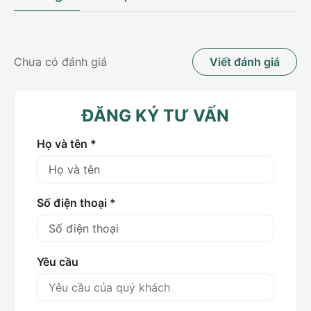
Chưa có đánh giá
Viết đánh giá
ĐĂNG KÝ TƯ VẤN
Họ và tên *
Số điện thoại *
Bệnh gút gây biến dạng khớp
Bại liệt, tàn phế
Yêu cầu
Sự biến dạng của các khớp lâu ngày sẽ dẫn tới cứng
khớp, xơ hóa dây chằng bao hoạt dịch... Hậu quả làm
bệnh nhân gặp khó khăn trong cử động hoặc di