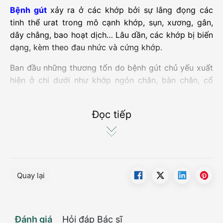
Bệnh gút
xảy ra ở các khớp bởi sự lắng đọng các
tinh thể urat trong mô cạnh khớp, sụn, xương, gân,
dây chằng, bao hoạt dịch… Lâu dần, các khớp bị biến
dạng, kèm theo đau nhức và cứng khớp.
Ban đầu những thương tổn do bệnh gút chủ yếu xuất
hiện ở chi dưới như khớp ngón chân, bàn chân, cổ
chân, gối. Sau đó lan sang các chi trên như khớp bàn
tay, ngón tay, cổ tay, khuỷu tay hoặc khớp vai. Biến
Đọc tiếp
chứng này có thể gây nhầm lẫn với triệu chứng của
viêm khớp dạng thấp.
Sự biến dạng khớp còn bắt nguồn từ các hạt tophi
nổi gồ ghề dưới da ở khớp gây vô cảm, hạn chế vận
động và mất chức năng của khớp.
Quay lại
Đến giai đoạn muộn, tổn thương khớp diễn biến xấu,
cùng với việc điều trị chưa hiệu quả sẽ dẫn đến biến
Đánh giá
Hỏi đáp Bác sĩ
dạng khớp thể nặng, khó có thể cứu vãn.