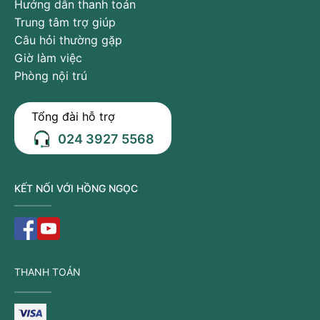
Hướng dẫn thanh toán
Trung tâm trợ giúp
Câu hỏi thường gặp
Giờ làm việc
Phòng nội trú
Tổng đài hỗ trợ
024 3927 5568
KẾT NỐI VỚI HỒNG NGỌC
Cảm giác đau đớn khiến người bệnh vô cùng khó
chịu
Rối loạn cảm xúc
THANH TOÁN
Bệnh gút còn gây ảnh hưởng rất lớn đến tâm lý người
bệnh. Đối diện với cơn đau, người bệnh dễ trở nên
bất lực, bi quan và cảm xúc luôn không được ổn