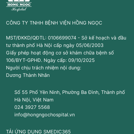
Biến chứng điều trị các bệnh lý có liên
quan
CÔNG TY TNHH BỆNH VIỆN HỒNG NGỌC
Biến chứng các bệnh do dùng thuốc chống viêm,
giảm đau như: viêm loét dạ dày tá tràng, suy gan,
MST/ĐKKD/QĐTL: 0106699074 - Sở kế hoạch và đầu
suy thận, xuất huyết tiêu hóa…
tư thành phố Hà Nội cấp ngày 05/06/2003
Biến chứng do dùng colchicin: Gây tiêu chảy cấp,
Giấy phép hoạt động cơ sở khám chữa bệnh số
đặc biệt khi dùng quá liều.
106/BYT-GPHĐ. Ngày cấp: 09/10/2025
Biến chứng do dị ứng thuốc: Bệnh nhân bị gút
Người chịu trách nhiệm nội dung:
thường có cơ địa nhạy cảm, rất dễ bị dị ứng. Thậm
Dương Thành Nhân
chí có trường hợp dị ứng với cả các thuốc
điều trị
gút.
Số 55 Phố Yên Ninh, Phường Ba Đình, Thành phố
Biến chứng do dùng corticoid: Loãng xương, đái
Hà Nội, Việt Nam
tháo đường, tăng huyết áp, hội chứng Cushing do
024 3927 5568
thuốc…
info@hongngochospital.vn
Biến chứng do dùng thuốc nam, thuốc bắc, thuốc
không rõ nguồn gốc: Gây ngộ độc thuốc, dị ứng
TẢI ỨNG DỤNG SMEDIC365