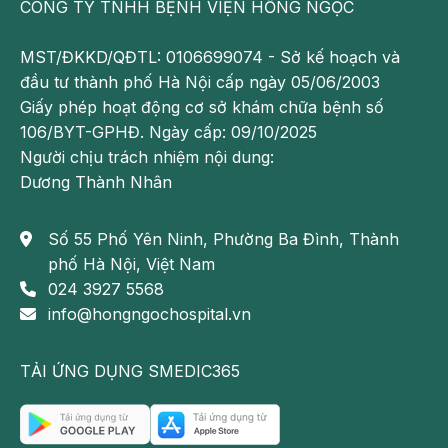
tiến triển. Đặc biệt, đối với thể nhú, tỷ lệ bệnh nhân
CÔNG TY TNHH BỆNH VIỆN HỒNG NGỌC
1
sống sau 5 năm đạt 80-90%. (
)
MST/ĐKKD/QĐTL: 0106699074 - Sở kế hoạch và
Bệnh nhân đã được phẫu thuật cắt giáp toàn bộ cần
đầu tư thành phố Hà Nội cấp ngày 05/06/2003
phải uống thuốc hormone tuyến giáp cho đến hết
Giấy phép hoạt động cơ sở khám chữa bệnh số
đời.
106/BYT-GPHĐ. Ngày cấp: 09/10/2025
Người chịu trách nhiệm nội dung:
Dương Thành Nhân
Số 55 Phố Yên Ninh, Phường Ba Đình, Thành
phố Hà Nội, Việt Nam
024 3927 5568
info@hongngochospital.vn
TẢI ỨNG DỤNG SMEDIC365
Ung thư biểu mô tuyến giáp thường gặp ở phụ nữ sau