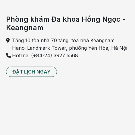
xuất viện.
Sau ca mổ, các bác sĩ Bệnh viện Hồng Ngọc tiếp tục
Phòng khám Đa khoa Hồng Ngọc -
theo dõi định kỳ và sẽ tư vấn phương hướng điều trị
Keangnam
bổ trợ tiếp theo trong trường hợp kết quả giải phẫu
hạch và khối u tiên lượng xấu. Trước đó, kết quả
Tầng 10 tòa nhà 70 tầng, tòa nhà Keangnam
PET/CT của bệnh nhân tương đối khả quan, chưa
Hanoi Landmark Tower, phường Yên Hòa, Hà Nội
thấy dấu hiệu di căn của tế bào ung thư.
Hotline: (+84-24) 3927 5568
ĐẶT LỊCH NGAY