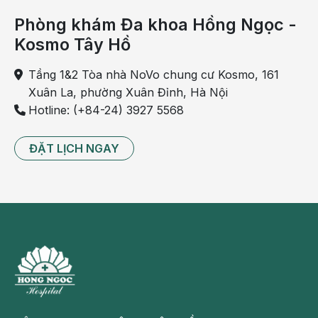
Nụ cười tươi trên môi bệnh nhân trước ngày xuất viện
Phòng khám Đa khoa Hồng Ngọc -
Ung thư biểu mô tuyến giáp: bệnh phổ
Kosmo Tây Hồ
biến, điều trị triệt để nhờ phát hiện sớm
Tầng 1&2 Tòa nhà NoVo chung cư Kosmo, 161
Tuyến giáp là tuyến nội tiết có hình cánh bướm nằm
Xuân La, phường Xuân Đỉnh, Hà Nội
ở vùng cổ phía trước có nhiệm vụ tiết ra hoóc-môn
Hotline: (+84-24) 3927 5568
giúp cơ thể sử dụng năng lượng, giữ ấm, làm cho
não, tim, các cơ và nhiều cơ quan khác làm việc
ĐẶT LỊCH NGAY
trong trạng thái ổn định.
Tại Việt Nam, Ung thư biểu mô tuyến giáp đứng hàng
thứ 6 trong các loại ung thư ở phụ nữ. Trong ung thư
tuyến giáp, ung thư thể nhú chiếm từ 70-80%, thể
này tiến triển chậm và thường hay di căn hạch cổ.
Ung thư tuyến giáp có thể điều trị thành công bằng
phẫu thuật và bổ trợ với I-131 giúp tiêu diệt những tế
bào ung thư còn sót lại, duy trì bệnh ổn định, kéo dài
thời gian xuất hiện tái phát với bệnh nhân giai đoạn