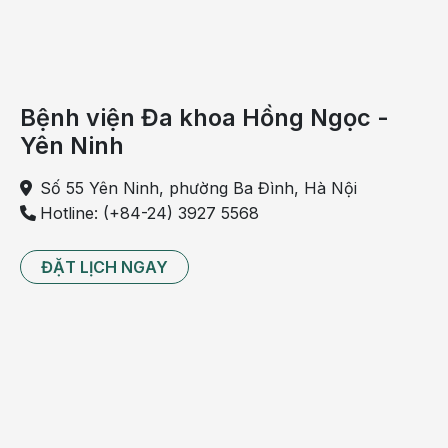
các dấu hiệu sinh tồn tốt. Ca phẫu thuật kết thúc
thành công.
Bệnh viện Đa khoa Hồng Ngọc -
Yên Ninh
Số 55 Yên Ninh, phường Ba Đình, Hà Nội
Hotline: (+84-24) 3927 5568
ĐẶT LỊCH NGAY
Bệnh nhân có thể tự phục vụ chỉ sau một ngày phẫu
thuật
Đến tối cùng ngày, bệnh nhân được ăn và có thể nói
chuyện cũng như tự phục vụ. Hiện tại, bệnh nhân
đang phục hồi rất tốt và đã đủ các điều kiện để được