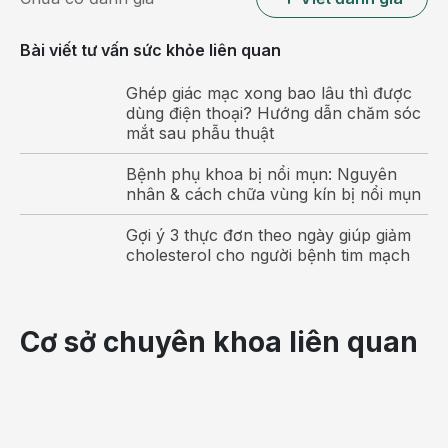
Lập – GĐ.Bệnh viện Hồng Ngọc, ê-kíp mổ được
thành lập bao gồm các bác sĩ Bệnh viện Hồng Ngọc:
Bài viết tư vấn sức khỏe liên quan
Bác sĩ Chuyên khoa I Đoàn Minh Tuấn, bác sĩ gây
mê, phối hợp với bác sĩ Bệnh viện K Hà Nội tiến
Ghép giác mạc xong bao lâu thì được
hành phẫu thuật ngay trong ngày.
dùng điện thoại? Hướng dẫn chăm sóc
mắt sau phẫu thuật
Bệnh phụ khoa bị nổi mụn: Nguyên
nhân & cách chữa vùng kín bị nổi mụn
Gợi ý 3 thực đơn theo ngày giúp giảm
cholesterol cho người bệnh tim mạch
Cơ sở chuyên khoa liên quan
Bệnh nhân trò chuyện với bác sĩ Đoàn Minh Tuấn sau
ca phẫu thuật