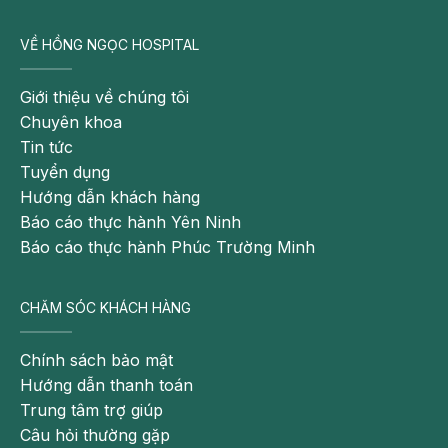
tuổi 30
VỀ HỒNG NGỌC HOSPITAL
Phần lớn các bệnh nhân bị Ung thư biểu mô tuyến
giáp có thể được điều trị triệt căn mà không phải
Giới thiệu về chúng tôi
nhận sự điều trị bằng hóa chất, chịu đựng sự đau
Chuyên khoa
đớn hay các tác dụng phụ đồng thời kéo dài thời gian
Tin tức
sống khỏe mạnh là do phát hiện sớm nhờ thăm
Tuyển dụng
khám sức khỏe định kỳ
.
Hướng dẫn khách hàng
Báo cáo thực hành Yên Ninh
Vì vậy, phụ nữ đặc biệt là phụ nữ đã từng sinh đẻ, độ
Báo cáo thực hành Phúc Trường Minh
tuổi sau 30 nên khám sức khỏe định kỳ để giúp tầm
soát sớm các bệnh ung thư phổ biến và bảo vệ sức
khỏe một cách tích cực./.
CHĂM SÓC KHÁCH HÀNG
Lưu ý:
Chính sách bảo mật
Theo thông tin đăng trên tạp chí điện tử - Bệnh
Hướng dẫn thanh toán
viện K Hà Nội.
Trung tâm trợ giúp
Câu hỏi thường gặp