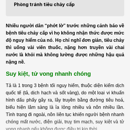
Phòng tránh tiêu chảy cấp
Nhiều người dân “phớt lờ” trước những cảnh báo về
bệnh tiêu chảy cấp vì họ không nhận thức được mức
độ nguy hiểm của nó. Họ chỉ nghĩ đơn giản, tiêu chảy
thì uống vài viên thuốc, nặng hơn truyền vài chai
nước là khỏi mà không lường được những hậu quả
nặng nề.
Suy kiệt, tử vong nhanh chóng
Tả là 1 trong 3 bệnh tối nguy hiểm, thuộc diện kiểm dịch
quốc tế (tả, dịch hạch và sốt vàng), do một loại vi khuẩn
hình dấu phấy gây ra, lây truyền bằng đường tiêu hoá,
biểu hiện lâm sàng là ỉa lỏng nhiều và nôn nhiều lần.
Tình trạng đi ngoài, nôn liên tục khiến người bệnh nhanh
chóng mất nước, điện giải, truỵ tim mạch, suy kiệt và tử
vong nhanh nếu không được điều trị kịp thời.