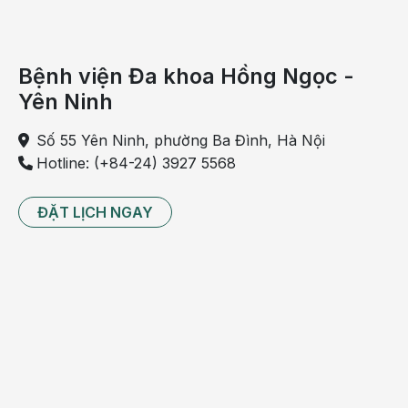
nó có thể sống trong nước máy từ 4 - 40 ngày (nồng độ
chất diệt khuẩn không đạt chuẩn), trong nước giếng khơi
từ 3 -đến 30 ngày, trong nước sông từ 17 - 19 ngày, trong
Bệnh viện Đa khoa Hồng Ngọc -
nước hồ ao từ 3 - 30 ngày, trong nước biển từ 4 - 47
Yên Ninh
ngày, trong bánh mì, nem chua, nem chạo, rau sống, mắm
tôm, mắm tép từ vài ngày đến hàng tuần, trong ruồi từ 2
Số 55 Yên Ninh, phường Ba Đình, Hà Nội
đến 3 tuần. Như thế, nếu không tiêu diệt triệt để nguồn
Hotline: (+84-24) 3927 5568
lây nhiễm này, số người mắc vi khuẩn tả không phải là ít.
ĐẶT LỊCH NGAY
Nguồn lây bệnh tiêu chảy cấp nguy hiểm có thể là bệnh
nhân đang bị bệnh và người lành mang vi khuẩn. Người
lành mang vi khuẩn là những người mang vi khuẩn mà
không triệu chứng hoặc thể nhẹ. Ðây là nguồn lây bệnh
nguy hiểm vì người ta không biết để điều trị, cứ ngấm
ngầm trong cộng đồng rồi đến lúc nào đó bùng phát lên
thành dịch.
Trong khi chúng ta không kiểm soát được người lành