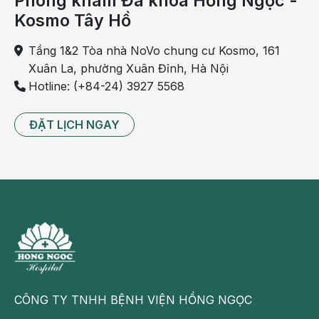
Phòng khám Đa khoa Hồng Ngọc -
Bệnh tiêu chảy cấp là bệnh nguy hiểm, dễ lây lan qua
Kosmo Tây Hồ
thực phẩm, dễ tử vong và gây bệnh dịch lớn. Ðể phòng
chống có hiệu quả, bảo vệ sức khoẻ và tính mạng của
Tầng 1&2 Tòa nhà NoVo chung cư Kosmo, 161
mỗi người và của cả cộng đồng, cần thực hiện 6 biện
Xuân La, phường Xuân Đỉnh, Hà Nội
pháp an toàn thực phẩm sau:
Hotline: (+84-24) 3927 5568
1. Thực hiện ăn chín uống sôi, tất cả đồ ăn, thức uống
ĐẶT LỊCH NGAY
cần đun sôi trư­ớc khi ăn uống.
2. Rửa tay sạch bằng xà phòng tr­ớc khi ăn uống.
CÔNG TY TNHH BỆNH VIỆN HỒNG NGỌC