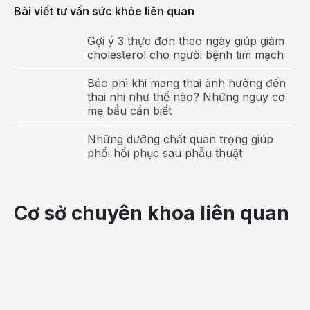
nước vo gạo hoặc nước canh đậu có những hạt trắng lổn
Bài viết tư vấn sức khỏe liên quan
nhổn, mùi tanh.
Gợi ý 3 thực đơn theo ngày giúp giảm
- Nôn sau ỉa lỏng, lúc đầu là nước và thức ăn, sau giống
cholesterol cho người bệnh tim mạch
như nước phân. Đại tiện và nôn dễ dàng, số lượng
nhiều, nhanh chóng dẫn đến tình trạng mất nước và rối
Béo phì khi mang thai ảnh hưởng đến
thai nhi như thế nào? Những nguy cơ
loạn điện giải.
mẹ bầu cần biết
- Thường không đau bụng hoặc đau nhẹ, không mót rặn.
Những dưỡng chất quan trọng giúp
Không sốt hoặc sốt nhẹ.
phổi hồi phục sau phẫu thuật
Cơ sở chuyên khoa liên quan