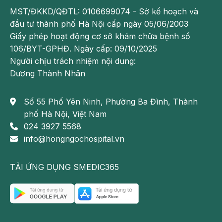
MST/ĐKKD/QĐTL: 0106699074 - Sở kế hoạch và
đầu tư thành phố Hà Nội cấp ngày 05/06/2003
Giấy phép hoạt động cơ sở khám chữa bệnh số
106/BYT-GPHĐ. Ngày cấp: 09/10/2025
Rửa tay sạch là một trong những biện pháp phòng tiêu
Người chịu trách nhiệm nội dung:
chảy hiệu quả
Dương Thành Nhân
3. Dụng cụ, bát đũa tr­ớc khi ăn cần rửa sạch và nhúng
nư­ớc sôi.
Số 55 Phố Yên Ninh, Phường Ba Đình, Thành
phố Hà Nội, Việt Nam
4. Bảo quản tốt thực phẩm đã chế biến, chống ruồi, m­uỗi,
024 3927 5568
gió, bụi bặm
info@hongngochospital.vn
5. Xử lý phân, chất thải đảm bảo yêu cầu vệ sinh, không
dùng phân t­ơi để bón và t­ưới rau.
TẢI ỨNG DỤNG SMEDIC365
6. Thực hiện 6 không: Không ăn rau sống; Không ăn tiết
canh; Không ăn mắm tôm, mắm tép sống; Không ăn gỏi
cá, hải sản sống; Không ăn nem chạo, nem chua; Không
uống nước lã, nước đá mất vệ sinh.