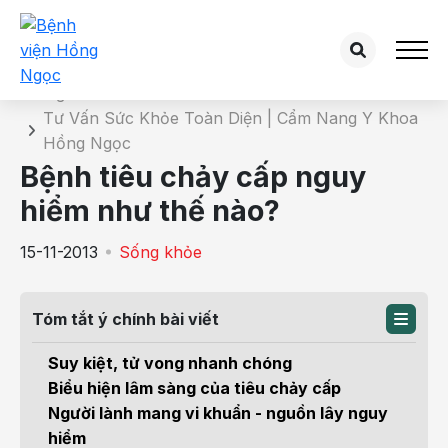
Chi tiết bài tư vấn
Trang chủ
Tư Vấn Sức Khỏe Toàn Diện | Cẩm Nang Y Khoa
Hồng Ngọc
Bệnh tiêu chảy cấp nguy
hiểm như thế nào?
15-11-2013
Sống khỏe
Tóm tắt ý chính bài viết
Suy kiệt, tử vong nhanh chóng
Biểu hiện lâm sàng của tiêu chảy cấp
Người lành mang vi khuẩn - nguồn lây nguy
hiểm