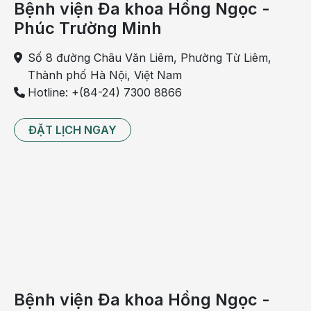
Bệnh viện Đa khoa Hồng Ngọc -
“chung sống hòa bình” với bệnh hen suyễn.
Phúc Trường Minh
Số 8 đường Châu Văn Liêm, Phường Từ Liêm,
Thành phố Hà Nội, Việt Nam
Hotline: +(84-24) 7300 8866
ĐẶT LỊCH NGAY
Hen suyễn có thể được kiểm soát tốt nếu điều trị sớm
và đúng cách
Nếu có nhu cầu thăm khám và điều trị với bác sĩ
chuyên khoa Hô hấp BV Hồng Ngọc
, ba mẹ có thể
Bệnh viện Đa khoa Hồng Ngọc -