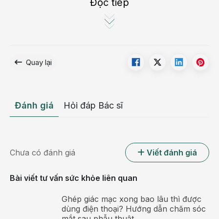
Đọc tiếp
Quay lại
Đánh giá
Hỏi đáp Bác sĩ
Bệnh hen suyễn có chữa được không là vấn đề được
nhiều người quan tâm
Chưa có đánh giá
Viết đánh giá
Bên cạnh đó, cũng có một số trường hợp
hen
suyễn
Bài viết tư vấn sức khỏe liên quan
có thể tự khỏi theo diễn biến tự nhiên. Gồm:
Ghép giác mạc xong bao lâu thì được
Bệnh nhân gặp triệu chứng bệnh khi còn nhỏ và
dùng điện thoại? Hướng dẫn chăm sóc
đến khi trưởng thành các triệu chứng này lại không
mắt sau phẫu thuật