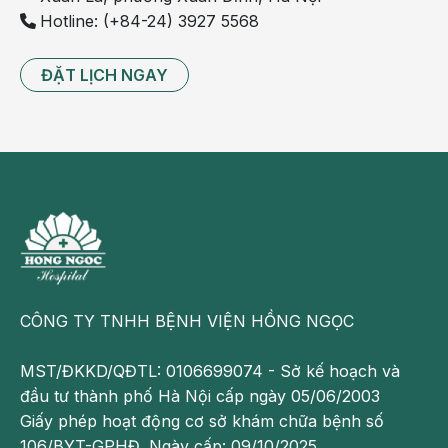
hoặc điều trị y khoa. Người bệnh không được tự ý
Hotline: (+84-24) 3927 5568
mua thuốc để điều trị. Để biết chính xác tình trạng
bệnh lý người bệnh cần tới các bệnh viện để được
ĐẶT LỊCH NGAY
bác sĩ thăm khám trực tiếp chẩn đoán và tư vấn
phác đồ điều trị hợp lý.
Theo dõi fanpage của Bệnh viện Đa khoa Hồng
Ngọc để biết thêm thông tin bổ ích khác
:
https://www.facebook.com/BenhvienHongNgoc
CÔNG TY TNHH BỆNH VIỆN HỒNG NGỌC
MST/ĐKKD/QĐTL: 0106699074 - Sở kế hoạch và
đầu tư thành phố Hà Nội cấp ngày 05/06/2003
Giấy phép hoạt động cơ sở khám chữa bệnh số
106/BYT-GPHĐ. Ngày cấp: 09/10/2025