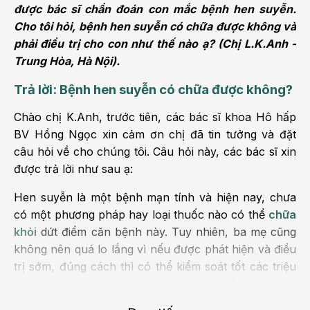
được bác sĩ chẩn đoán con mắc bệnh hen suyễn.
Cho tôi hỏi, bệnh hen suyễn có chữa được không và
phải điều trị cho con như thế nào ạ? (Chị L.K.Anh -
Trung Hòa, Hà Nội).
Trả lời: Bệnh hen suyễn có chữa được không?
Chào chị K.Anh, trước tiên, các bác sĩ khoa Hô hấp
BV Hồng Ngọc xin cảm ơn chị đã tin tưởng và đặt
câu hỏi về cho chúng tôi. Câu hỏi này, các bác sĩ xin
được trả lời như sau ạ:
Hen suyễn là một bệnh mạn tính và hiện nay, chưa
có một phương pháp hay loại thuốc nào có thể
chữa
khỏi
dứt điểm căn bệnh này. Tuy nhiên, ba mẹ cũng
không nên quá lo lắng vì nếu được phát hiện và điều
trị sớm, đúng cách thì có thể kiểm soát tốt các triệu
chứng của bệnh, ngăn chặn bệnh tiến triển nặng.