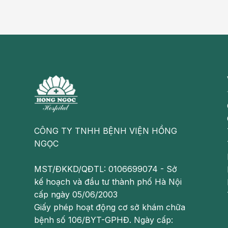
Sử dụng một số loại thuốc có thể là nguyên nhân
lợi tiểu, Thuốc hóa trị liệu, Các loại thuốc có 
Từng mắc các bệnh như đái tháo đường, suy g
nghẽn mạch máu, bệnh truyền nhiễm, tăng huy
Mất nước
Có thể bạn quan tâm:
6 cách phòng bệnh gút hiệu quả
CÔNG TY TNHH BỆNH VIỆN HỒNG
Bệnh gút kiêng gì? Những thực phẩm ngườ
NGỌC
Những lưu ý với người mắc bệnh gút
MST/ĐKKD/QĐTL: 0106699074 - Sở
kế hoạch và đầu tư thành phố Hà Nội
Phân loại gút
cấp ngày 05/06/2003
Giấy phép hoạt động cơ sở khám chữa
Bệnh gút được phân loại theo giai đoạn tiến triển 
bệnh số 106/BYT-GPHĐ. Ngày cấp: