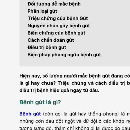
Điện quang can thiệp
Khá
Đối tượng dễ mắc bệnh
Bện
Phân loại gút
Thẩm mỹ
Ung
Triệu chứng của bệnh Gút
Nguyên nhân gây bệnh gút
Tiêu hóa - Gan - Mật
Thận
Biến chứng của bệnh gút
Cách chẩn đoán gút
Nội Tiết
Vật 
Điều trị bệnh gút
chứ
Biện pháp phòng ngừa bệnh gút
Cấp cứu - Hồi sức tích
cực
Chấ
Hiện nay, số lượng người mắc bệnh gút đang có
là gì hay chưa? Triệu chứng và cách điều trị
điều trị bệnh hiệu quả ngay từ đầu.
Bệnh gút là gì?
Bệnh gút
(còn gọi là gút hay thống phong) là 
những cơn đau đột ngột và dữ dội ở các khớp ng
tượng sưng đỏ, thậm chí không đi lại được do đau