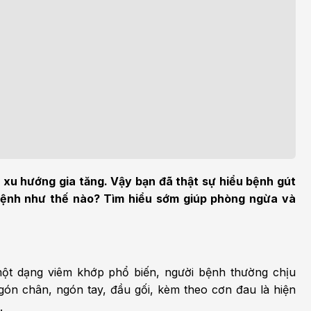
m sức khỏe
Khoa nhi
h học Ung bướu
Bệnh học Tim mạch
 bướu
Tim mạch
 - Tiết niệu
Ngoại khoa
lý trị liệu - Phục hồi
Tâm lý và sức khỏe tâm
c năng
thần
n thương chỉnh hình
Nam học
 xu hướng gia tăng. Vậy bạn đã thật sự hiểu bệnh gút
 bệnh như thế nào? Tìm hiểu sớm giúp phòng ngừa và
một dạng viêm khớp phổ biến, người bệnh thường chịu
ón chân, ngón tay, đầu gối, kèm theo cơn đau là hiện
.