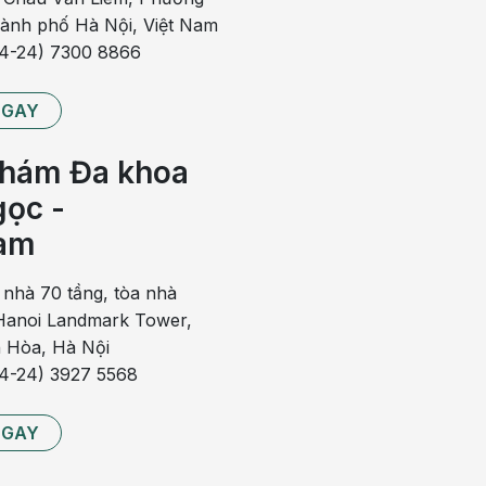
iới từ 30–50 tuổi và phụ nữ trong giai đoạn sau mãn kinh
hành phố Hà Nội, Việt Nam
ra ở người trẻ và trẻ em. Các yếu tố nguy cơ gây bệnh
84-24) 7300 8866
NGAY
ở nam giới và người lớn tuổi
hám Đa khoa
ọc -
am
 nhà 70 tầng, tòa nhà
anoi Landmark Tower,
 Hòa, Hà Nội
84-24) 3927 5568
NGAY