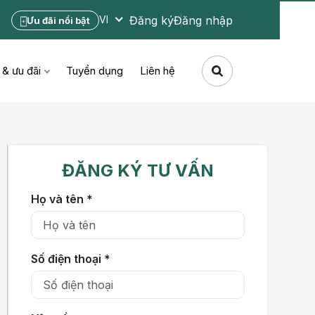
Đăng ký
Đăng nhập
VI
Ưu đãi nổi bật
 & ưu đãi
Tuyển dụng
Liên hệ
ĐĂNG KÝ TƯ VẤN
Họ và tên *
Số điện thoại *