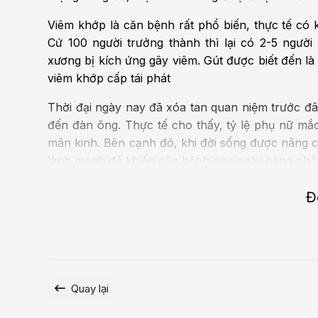
Viêm khớp là căn bệnh rất phổ biến, thực tế có
Cứ 100 người trưởng thành thì lại có 2-5 người
xương bị kích ứng gây viêm. Gút được biết đến là
viêm khớp cấp tái phát
Thời đại ngày nay đã xóa tan quan niệm trước đâ
đến đàn ông. Thực tế cho thấy, tỷ lệ phụ nữ m
mãn kinh. Bên cạnh đó, khi đời sống được nâng
lành mạnh đã khiến căn bệnh này ngày càng phổ 
Đ
Quay lại