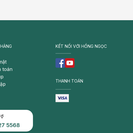
 HÀNG
KẾT NỐI VỚI HỒNG NGỌC
mật
 toán
úp
THANH TOÁN
gặp
rợ
27 5568