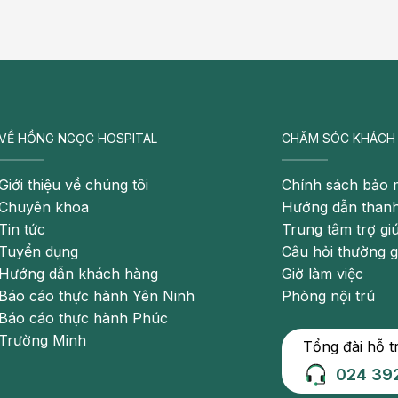
 làm tích tụ axit uric trong cơ thể như: Aspirin, Thuốc
thể làm suy giảm hệ miễn dịch như cyclosporine
iảm chức năng thận, bệnh tim, xơ vữa động mạch, tắc
ết áp
VỀ HỒNG NGỌC HOSPITAL
CHĂM SÓC KHÁCH
Giới thiệu về chúng tôi
Chính sách bảo 
Chuyên khoa
Hướng dẫn thanh
Tin tức
Trung tâm trợ gi
i bị gút không nên ăn
Tuyển dụng
Câu hỏi thường 
Hướng dẫn khách hàng
Giờ làm việc
Báo cáo thực hành Yên Ninh
Phòng nội trú
Báo cáo thực hành Phúc
Trường Minh
Tổng đài hỗ t
của bệnh. Cụ thể:
024 39