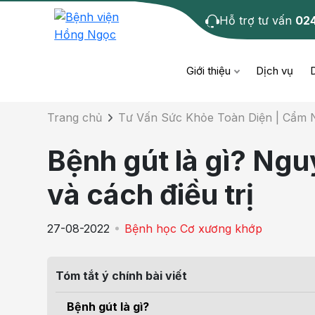
Hỗ trợ tư vấn
02
Chi tiết bài tư 
Giới thiệu
Dịch vụ
Trang chủ
Tư Vấn Sức Khỏe Toàn Diện | Cẩm
Bệnh học
Dươ
Bện
Bệnh gút là gì? Ngu
Cơ xương khớp
Da li
Bện
và cách điều trị
Giáo dục sức khỏe
Chẩ
Bện
27-08-2022
Bệnh học Cơ xương khớp
- M
Tiêm chủng
Răng
Bệnh
Tóm tắt ý chính bài viết
Tầm soát ung thư
Tai 
Bện
Bệnh gút là gì?