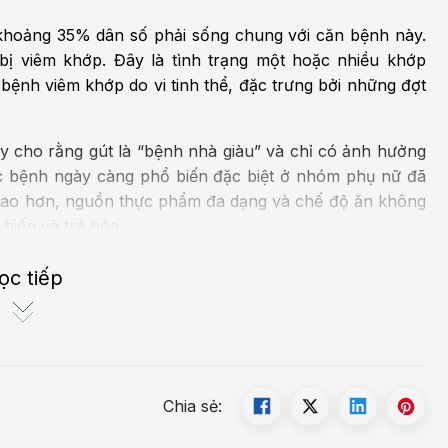
 khoảng 35% dân số phải sống chung với căn bệnh này.
 bị viêm khớp. Đây là tình trạng một hoặc nhiều khớp
 bệnh viêm khớp do vi tinh thể, đặc trưng bởi những đợt
y cho rằng gút là “bệnh nhà giàu” và chỉ có ảnh hưởng
ắc bệnh ngày càng phổ biến đặc biệt ở nhóm phụ nữ đã
 cao hơn, nguồn thực phẩm đa dạng và chế độ ăn không
biến và trẻ hóa.
ọc tiếp
Chia sẻ: