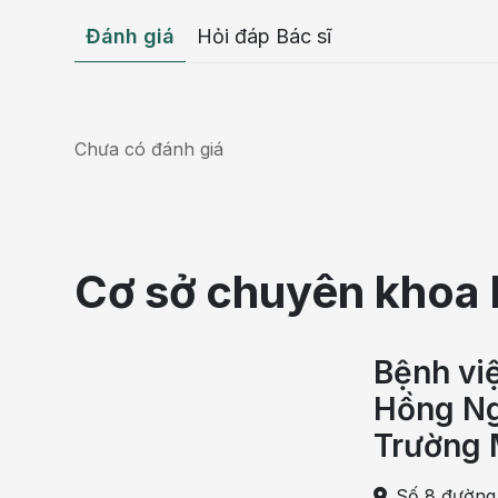
Đánh giá
Hỏi đáp Bác sĩ
Chưa có đánh giá
Cơ sở chuyên khoa 
Bệnh vi
Bệnh gút là một dạng viêm c
Hồng Ng
Trường 
Đối tượng dễ mắc bệnh
Tỷ lệ mắc bệnh gút là khoảng 1/200 người trưở
Số 8 đường