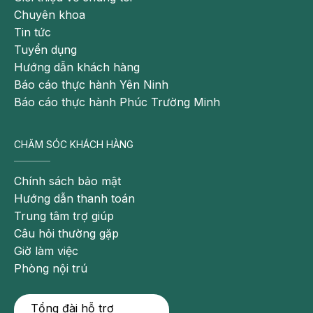
kể đến như cao huyết áp, đái tháo đường…
Chuyên khoa
Tin tức
Tuyển dụng
Hướng dẫn khách hàng
Báo cáo thực hành Yên Ninh
Báo cáo thực hành Phúc Trường Minh
CHĂM SÓC KHÁCH HÀNG
Chính sách bảo mật
Hướng dẫn thanh toán
Trung tâm trợ giúp
Người bị thừa cân, béo phì là đối tượng dễ mắc bệnh
Câu hỏi thường gặp
gút.
Giờ làm việc
Phòng nội trú
Bệnh gút có chữa dứt điểm được không?
Thực tế hiện nay bệnh gút vẫn chưa có cách chữa
Tổng đài hỗ trợ