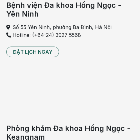
Bệnh viện Đa khoa Hồng Ngọc -
chế sự phát triển của tế bào nhằm chữa trị bệnh
ác tính, thuốc trị cao huyết áp, thuốc giúp lợi tiểu.
Yên Ninh
Trong gia đình tiền sử có người mắc bệnh gút.
Số 55 Yên Ninh, phường Ba Đình, Hà Nội
Hotline: (+84-24) 3927 5568
ĐẶT LỊCH NGAY
Ăn nhiều nội tạng động vật có nguy cơ cao bị bệnh
Phòng khám Đa khoa Hồng Ngọc -
gút
Keangnam