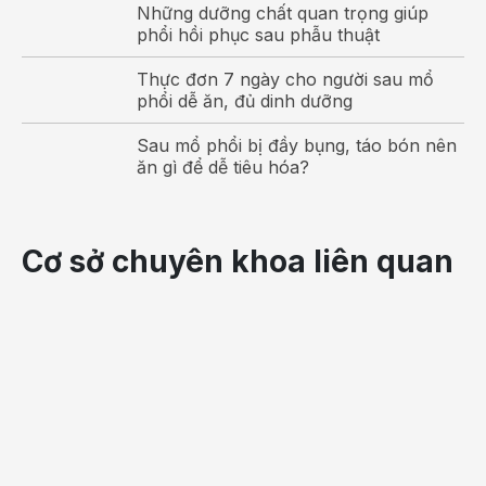
Những dưỡng chất quan trọng giúp
phổi hồi phục sau phẫu thuật
Thực đơn 7 ngày cho người sau mổ
phổi dễ ăn, đủ dinh dưỡng
Sau mổ phổi bị đầy bụng, táo bón nên
ăn gì để dễ tiêu hóa?
Bệnh gút có thể gây ra bệnh sỏi thận dẫn đến những
biến chứng nguy hiểm cho người bệnh.
Cơ sở chuyên khoa liên quan
Nguyên nhân bệnh gút
Bệnh gút được hình thành do sự rối loạn về chuyển
hóa của axit uric trong cơ thể con người. Khi nồng độ
axit uric trong máu tăng cao hoặc axit uric sản sinh
quá nhiều nhưng không thể đào thải ra ngoài được,
chúng sẽ tích trữ lại trong các khớp. Lâu ngày sẽ dẫn
đến viêm khớp, đau nhức, phù nề các khớp, hình
thành bệnh gút.