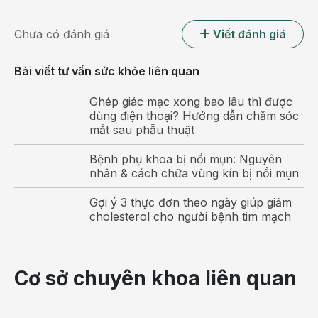
sẽ gây ra nhiều hậu quả như: biếng ăn, đầy hơi,
chướng bụng, ăn khó tiêu, nôn trớ, trẻ còi cọc, suy
Chưa có đánh giá
Viết đánh giá
dinh dưỡng, chậm lớn…
Bài viết tư vấn sức khỏe liên quan
Nguyên nhân khiến bé 2 tuổi bị táo bón
Ghép giác mạc xong bao lâu thì được
Có nhiều nguyên nhân khiến bé 2 tuổi bị táo bón, cụ
dùng điện thoại? Hướng dẫn chăm sóc
thể:
mắt sau phẫu thuật
- Uống ít nước: Trẻ 2 tuổi thường hiếu động nên đổ
Bệnh phụ khoa bị nổi mụn: Nguyên
rất nhiều mồ hôi, nhất là vào mùa nắng nóng. Nếu
nhân & cách chữa vùng kín bị nổi mụn
không uống đủ nước thì cơ thể sẽ bị thiếu hụt nước
Gợi ý 3 thực đơn theo ngày giúp giảm
dẫn tới táo bón.
cholesterol cho người bệnh tim mạch
- Chế độ dinh dưỡng thiếu chất xơ: Trẻ 2 tuổi cũng
như các lứa tuổi khác đều không thích ăn rau, củ,
trái cây. Do đó, cơ thể trẻ sẽ thiếu chất xơ khiến
Cơ sở chuyên khoa liên quan
phân bị khô cứng và di chuyển chậm.