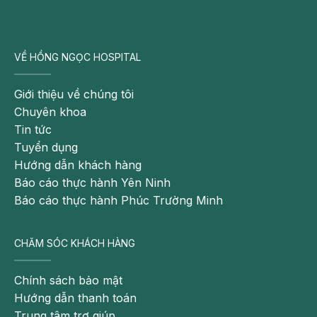
máu,
còi xương
, suy dinh dưỡng để cải thiện tình
trạng táo bón ở trẻ
Có thể bạn quan tâm:
VỀ HỒNG NGỌC HOSPITAL
Dấu hiệu cảnh báo trẻ bị còi xương mà cha
mẹ cần lưu ý
Giới thiệu về chúng tôi
Chuyên khoa
Tham khảo món ăn cho trẻ còi xương
Tin tức
Bé hay khóc đêm có phải bị còi xương
Tuyển dụng
không?
Hướng dẫn khách hàng
Báo cáo thực hành Yên Ninh
Điều chỉnh thói quen sinh hoạt
Báo cáo thực hành Phúc Trường Minh
Cho trẻ thói quen đi đại tiện đúng giờ.
CHĂM SÓC KHÁCH HÀNG
Không nên cho trẻ ngồi bồn cầu hoặc ngồi bô quá
lâu.
Chính sách bảo mật
Hướng dẫn thanh toán
Cha mẹ có thể xoa bụng theo chiều kim đồng hồ để
Trung tâm trợ giúp