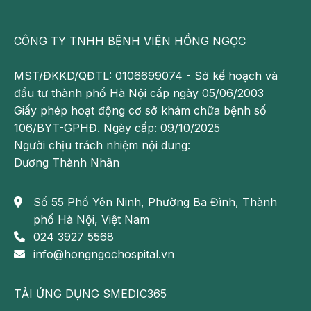
Nếu bé 2 tuổi bị táo bón ra máu nghĩa tình trạng táo
bón ở mức độ nặng. Bố mẹ có thể sử dụng một số
CÔNG TY TNHH BỆNH VIỆN HỒNG NGỌC
thuốc chứa magie sunfat có tác dụng nhuận tràng
hoặc cốm vi sinh để cân bằng hệ vi khuẩn đường
MST/ĐKKD/QĐTL: 0106699074 - Sở kế hoạch và
ruột.
đầu tư thành phố Hà Nội cấp ngày 05/06/2003
Giấy phép hoạt động cơ sở khám chữa bệnh số
Thụt tháo là biện pháp cuối cùng điều trị táo bón
106/BYT-GPHĐ. Ngày cấp: 09/10/2025
cho bé 2 tuổi nhưng nên tuân thủ theo chỉ định của
Người chịu trách nhiệm nội dung:
bác sĩ. Không lạm dụng thụt tháo vì có thể gây giãn
Dương Thành Nhân
đại tràng sigma và trực tràng, khiến trẻ mất phản xạ
đại tiện tự nhiên và hình thành thói quen nếu không
Số 55 Phố Yên Ninh, Phường Ba Đình, Thành
thụt tháo sẽ không tự đi đại tiện.
phố Hà Nội, Việt Nam
Nếu bé 2 tuổi bị táo bón do nứt hậu môn thì bố mẹ
024 3927 5568
nên rửa sạch hậu môn và bôi dung dịch natri bạc 2%
info@hongngochospital.vn
vào hậu môn.
TẢI ỨNG DỤNG SMEDIC365
Ngoài ra, cần điều trị các bệnh đi kèm như thiếu