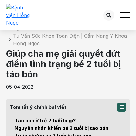
Chi tiết bài tư vấn
Trang chủ
Tư Vấn Sức Khỏe Toàn Diện | Cẩm Nang Y Khoa
Hồng Ngọc
Giúp cha mẹ giải quyết dứt
điểm tình trạng bé 2 tuổi bị
táo bón
05-04-2022
Tóm tắt ý chính bài viết
Táo bón ở trẻ 2 tuổi là gì?
Nguyên nhân khiến bé 2 tuổi bị táo bón
Triệu chứng bé 2 tuổi bị táo bón