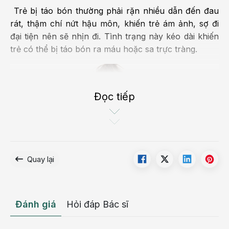
Trẻ bị táo bón thường phải rặn nhiều dẫn đến đau
rát, thậm chí nứt hậu môn, khiến trẻ ám ảnh, sợ đi
đại tiện nên sẽ nhịn đi. Tình trạng này kéo dài khiến
trẻ có thể bị táo bón ra máu hoặc sa trực tràng.
Đọc tiếp
Quay lại
Đánh giá
Hỏi đáp Bác sĩ
Trẻ bị táo bón nhiều sẽ ám ảnh, sợ đi đại tiện
Bé 2 tuổi bị táo bón nếu không được điều trị kịp thời