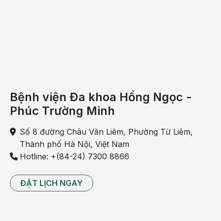
Bệnh viện Đa khoa Hồng Ngọc -
Phúc Trường Minh
Số 8 đường Châu Văn Liêm, Phường Từ Liêm,
Thành phố Hà Nội, Việt Nam
Pha sữa công thức quá đặc có thể khiến trẻ bị táo
Hotline: +(84-24) 7300 8866
bón
- Sữa công thức pha không đúng tỷ lệ cũng là
ĐẶT LỊCH NGAY
nguyên nhân dẫn khiến bé 2 tuổi bị táo bón.
- Cảm giác đau rát hậu môn khiến trẻ cảm thấy sợ