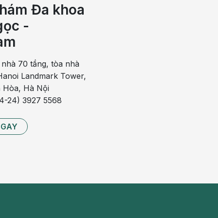
 nguy cơ khuyết tật ống thần kinh
ở trẻ nhỏ.
hám Đa khoa
ọc -
 nhu cầu Folate trong ngày của mẹ bầu. Thêm vào đó,
 kháng cho cả mẹ và em bé trong bụng.
am
 giảm nguy cơ tiểu đường thai kỳ
 nhà 70 tầng, tòa nhà
hấy no lâu hơn và giúp
nhuận tràng
. Trong mướp đắng
anoi Landmark Tower,
 bón và còn giúp giảm giảm cảm giác thèm đồ ngọt của
 Hòa, Hà Nội
có thể giúp mẹ khong nạp quá nhiều đường vào cơ thể,
84-24) 3927 5568
NGAY
eptide-P - là 2 chất có công dụng ngăn ngừa đái tháo
 sử dụng mướp đắng với lượng vừa phải có thể giúp mẹ
ỏe tốt hơn.
ược khám thai cùng các bác sĩ Sản Phụ khoa giàu kinh
018
hoặc điền vào form bên dưới để đặt lịch nhé.
ề kháng cho thai nhi