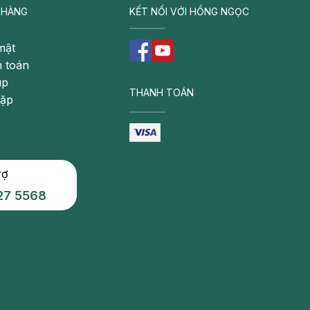
 HÀNG
KẾT NỐI VỚI HỒNG NGỌC
mật
 toán
úp
THANH TOÁN
gặp
rợ
27 5568