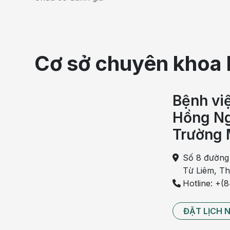
Cơ sở chuyên khoa 
Bệnh vi
Hồng Ng
Trường 
Ăn mướp đắng khi 
Số 8 đường
Từ Liêm, T
Ăn mướp đắng khi mang thai có thể đem lại các lợi
Hotline: +(
Ngăn ngừa khả năng khuyết tật ống thần kinh ở t
ĐẶT LỊCH 
Trong mướp đắng có chứa nhiều Folate - khoáng c