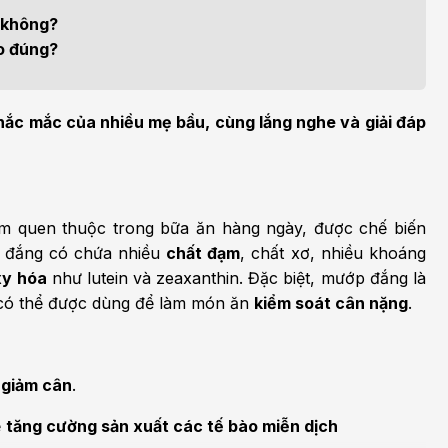
h học Ung bướu
Bệnh học Tim mạch
i không?
 bướu
Tim mạch
ho đúng?
 - Tiết niệu
Ngoại khoa
hắc mắc của nhiều mẹ bầu, cùng lắng nghe và giải đáp
lý trị liệu - Phục hồi
Tâm lý và sức khỏe tâm
c năng
thần
n thương chỉnh hình
Nam học
ẩm quen thuộc trong bữa ăn hàng ngày, được chế biến
 đắng có chứa nhiều
chất đạm
, chất xơ, nhiều khoáng
xy hóa
như lutein và zeaxanthin. Đặc biệt, mướp đắng là
 có thể được dùng để làm món ăn
kiểm soát cân nặng
.
 giảm cân
.
ể
tăng cường sản xuất các tế bào miễn dịch