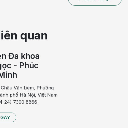
liên quan
ện Đa khoa
ọc - Phúc
Minh
mang thai có được không?
 Châu Văn Liêm, Phường
hành phố Hà Nội, Việt Nam
 ích sau:
84-24) 7300 8866
hai nhi
NGAY
hất tham gia vào quá trình phát triển của thai nhi. Bổ