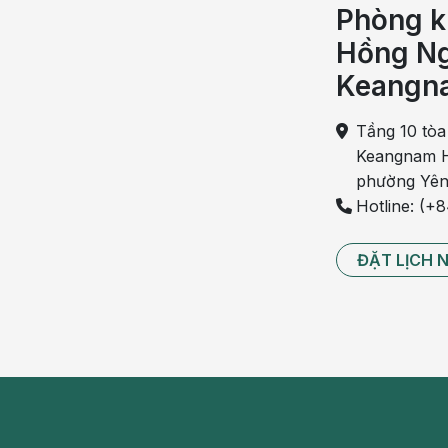
sung đầy đủ lượng Folate giúp mẹ có thể
hạn chế
Phòng k
Hồng Ng
Một phần mướp đắng có thể cung cấp khoảng 1/4
nó cũng cung cấp nhiều vitamin giúp tăng sức đề
Keangn
Giúp mẹ bầu có được lượng chất xơ cần thiết và
Tầng 10 tòa
Ăn mướp đắng khi mang thai giúp mẹ bầu cảm t
Keangnam H
có chứa nhiều chất xơ còn giúp mẹ hạn chế táo
phường Yên
mẹ bầu. Việc giảm cảm giác thèm đồ ngọt cũng 
Hotline: (+
từ đó giảm nguy cơ
tiểu đường thai kỳ
.
ĐẶT LỊCH 
Trong loại quả này có chứa charantine và Polyp
đường và giúp giảm cân hiệu quả. Chính vì thế,
bầu kiểm soát được cân nặng và đảm bảo sức kh
Để được tư vấn thai kỳ một cách toàn diện và đ
nghiệm, mẹ có thể liên hệ qua hotline
0916.690.
Tăng cường miễn dịch cho mẹ bầu và tăng sức đ