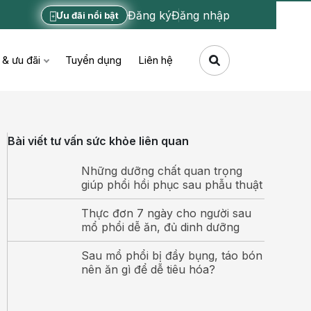
Đăng ký
Đăng nhập
Ưu đãi nổi bật
 & ưu đãi
Tuyển dụng
Liên hệ
Bài viết tư vấn sức khỏe liên quan
Những dưỡng chất quan trọng
giúp phổi hồi phục sau phẫu thuật
Thực đơn 7 ngày cho người sau
mổ phổi dễ ăn, đủ dinh dưỡng
Sau mổ phổi bị đầy bụng, táo bón
nên ăn gì để dễ tiêu hóa?