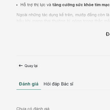
Hỗ trợ thị lực và
tăng cường sức khỏe tim mạ
Ngoài những tác dụng kể trên, mướp đắng còn l
bầu khi mang thai thường bị nóng trong thắc m
chuyên gia y tế cho rằng tuy có thể ăn mướp đắ
có chứa độc tố gây hại cho thai nhi, đặc biệt tro
Đ
Lợi ích của việc ăn mướp đắng khi mang
Quay lại
Đánh giá
Hỏi đáp Bác sĩ
Chưa có đánh giá