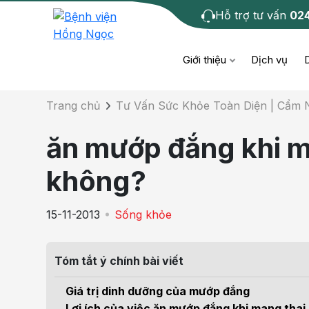
Hỗ trợ tư vấn
02
Chi tiết bài tư 
Giới thiệu
Dịch vụ
Trang chủ
Tư Vấn Sức Khỏe Toàn Diện | Cẩm
Bệnh học
Dươ
Bện
ăn mướp đắng khi m
Cơ xương khớp
Da li
Bện
không?
Giáo dục sức khỏe
Chẩ
Bện
15-11-2013
Sống khỏe
- M
Tiêm chủng
Răng
Bệnh
Tóm tắt ý chính bài viết
Tầm soát ung thư
Tai 
Bện
Giá trị dinh dưỡng của mướp đắng
Điện quang can thiệp
Khá
Lợi ích của việc ăn mướp đắng khi mang thai