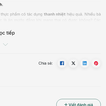
ch
.
à thực phẩm có tác dụng
thanh nhiệt
hiệu quả. Nhiều bà
ắc là ăn mướp đắng khi mang thai có được không? Các
ng, nhưng bà bầu cũng nên hạn chế vì trong mướp đắng
ng những tháng đầu tiên.
ọc tiếp
 thai.
Chia sẻ:
Viết đánh giá