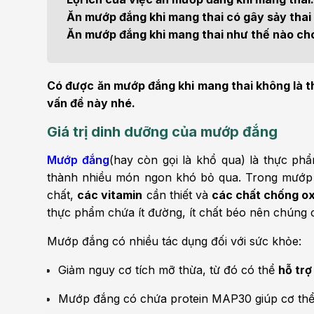
Bện
Ăn mướp đắng khi mang thai có gây sảy tha
Thẩm mỹ
Ung
Ăn mướp đắng khi mang thai như thế nào c
Tiêu hóa - Gan - Mật
Thận
Có được ăn mướp đắng khi mang thai không là t
Nội Tiết
Vật 
vấn đề này nhé.
chứ
Giá trị dinh dưỡng của mướp đắng
Cấp cứu - Hồi sức tích
cực
Chấ
Mướp đắng
(hay còn gọi là khổ qua) là thực ph
thành nhiều món ngon khó bỏ qua. Trong mướp
chất,
các vitamin
cần thiết và
các chất chống o
thực phẩm chứa ít đường, ít chất béo nên chúng
Mướp đắng có nhiều tác dụng đối với sức khỏe:
Giảm nguy cơ tích mỡ thừa, từ đó có thể
hỗ trợ
Mướp đắng có chứa protein MAP30 giúp cơ th