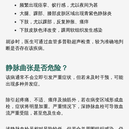
频繁出现痉挛、蚁行感，尤以夜间为甚
大腿、踝部、膝部皮肤区域出现青紫色静脉炎
下肢，尤以踝部，反复肿胀、瘙痒
下肢皮肤色泽改变，踝周软组织发生感染
就诊时，医生可通过血管多普勒超声检查，较为准确地判
断是否存在该疾病。
静脉曲张是否危险？
该病通常不会立即引发严重症状，但若未及时干预，可能
出现多种并发症。
除引起疼痛、不适、瘙痒及抽筋外，若在病变区域形成血
栓，症状将明显加重。严重情况下，深静脉血栓可导致血
流严重受阻，甚至危及生命。
浅静脉血栓虽相对风险较低，但若合并周围组织感染，仍