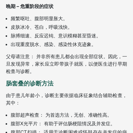
晚期 – 危重阶段的症状
频繁呕吐、腹部明显胀大。
皮肤冰冷、苍白，呼吸浅快。
脉搏细速、反应迟钝、意识模糊甚至昏迷。
出现重度脱水、感染、感染性休克迹象。
父母请注意： 并非所有患儿都会出现全部症状。因此，一
旦发现异常，家长应立即带孩子就医，以便医生进行早期
检查与诊断。
肠套叠的诊断方法
由于患儿年龄小，诊断主要依据临床征象结合辅助检查，
其中：
腹部超声检查： 为首选方法，无创、准确性高。
腹部X光平片： 有助于评估肠梗阻情况及并发症。
腹部CT扫描： 适用于诊断困难或怀疑存在并发症的病