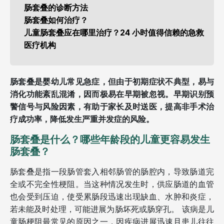
肠套叠的诊断方法
肠套叠如何治疗？
儿童肠套叠应在哪里治疗？24 小时值得信赖的急救
医疗机构
肠套叠是婴幼儿常见急症，但由于初期症状不典型，易与
消化功能紊乱混淆，因而极易在早期被忽视。早期识别预
警信号与风险因素，有助于家长及时送医，提高非手术治
疗成功率，降低发生严重并发症的风险。
肠套叠是什么？哪些年龄段的儿童更容易发生
肠套叠？
肠套叠是指一段肠管套入相邻肠管的肠腔内，导致肠道完
全或不完全性梗阻。当这种情况发生时，供应肠道的血管
也会受到压迫，使受累肠段迅速出现缺血、水肿和炎症，
若未能及时处理，可能进展为肠坏死或肠穿孔。 该病是儿
童肠梗阻最常见的原因之一，因疾病进展迅速且患儿往往