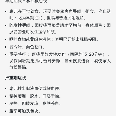
早期症状 – 极易被忽视
患儿在正常饮食、玩耍时突然尖声哭闹、拒食、停止活
动：此为早期征兆，但易与普通哭闹混淆。
阵发性哭闹，因腹痛而膝盖蜷缩至胸前、身体后弓：因
肠管套叠时发生痉挛所致。
呕吐食物或黄绿色液体：表明已开始出现肠梗阻。
冒冷汗、面色苍白。
重要特征： 疼痛呈阵发性发作（间隔约15–20分钟），
发作间歇期患儿可暂时安静，甚至恢复进食，易使家人
放松警惕。
严重期症状
患儿排出黏液血便或鲜血便。
精神萎靡、脱水、口唇干燥。
发热、四肢发凉、皮肤苍白。
腹部可触及包块。