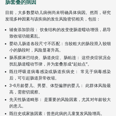
肠套叠的病因
目前，大多数婴幼儿病例尚未明确具体病因。然而，研究
发现多种因素与该疾病的发生风险密切相关，包括：
辅食添加阶段： 饮食结构的改变使肠道蠕动增强，易导
致收缩功能紊乱。
婴幼儿肠道各段尺寸不匹配：当较粗大的肠段滑入较细
小的肠段时，风险显著升高。
肠系膜淋巴结炎、肠道炎症、肠粘连： 这些炎症状况会
扰乱肠道蠕动节律，并为套叠形成“起始点”。
既往呼吸道病毒感染或肠道疾病史： 常见于病毒感染
后，可引起肠道异常收缩。
3-6月龄婴儿、男婴、体型偏胖的婴儿： 此群体风险最
高，需密切观察。
先天性肠道畸形： 是重要的风险因素，尤其对年龄较大
的患儿。
既往史或家族因素：曾患此病的儿童复发风险增高。