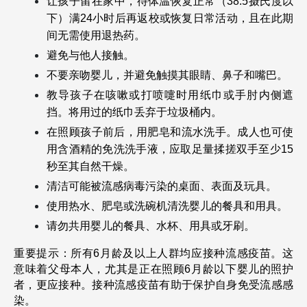
让孩子留在家中，待体温恢复正常（38.5摄氏度以
下）满24小时后再返校或恢复日常活动，且在此期
间无需使用退热药。
避免与他人接触。
不要亲吻婴儿，并避免触摸其眼睛、鼻子和嘴巴。
教导孩子在咳嗽或打喷嚏时用纸巾或手肘内侧遮
挡。将用过的纸巾丢弃于垃圾桶内。
在照顾孩子前后，用肥皂和流水洗手。成人也可使
用含酒精的免洗洗手液，应取足量揉搓双手至少15
秒至其自然干燥。
清洁可能被流感病毒污染的桌面、表面及玩具。
使用热水、肥皂或洗碗机清洗婴儿的餐具和用具。
请勿共用婴儿的餐具、水杯、用具或牙刷。
重要提示：所有6月龄及以上人群均应接种流感疫苗。这
意味着父母本人，尤其是正在照顾6月龄以下婴儿的照护
者，更应接种。接种流感疫苗有助于保护自身免受流感感
染。