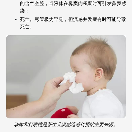
的含气空腔，当液体在鼻窦内积聚时可引发鼻窦感
染；
死亡。尽管极为罕见，但流感并发症有时可能导致
死亡。
咳嗽和打喷嚏是新生儿流感流感传播的主要来源。