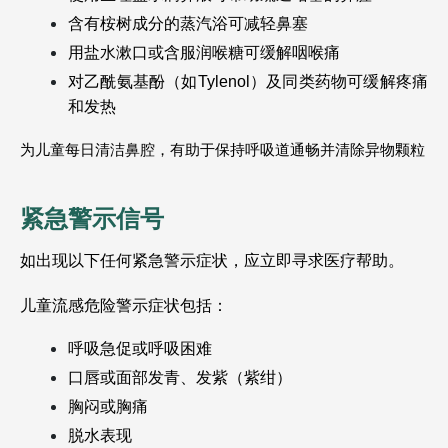
含有桉树成分的蒸汽浴可减轻鼻塞
用盐水漱口或含服润喉糖可缓解咽喉痛
对乙酰氨基酚（如Tylenol）及同类药物可缓解疼痛
和发热
为儿童每日清洁鼻腔，有助于保持呼吸道通畅并清除异物颗粒
紧急警示信号
如出现以下任何紧急警示症状，应立即寻求医疗帮助。
儿童流感危险警示症状包括：
呼吸急促或呼吸困难
口唇或面部发青、发紫（紫绀）
胸闷或胸痛
脱水表现