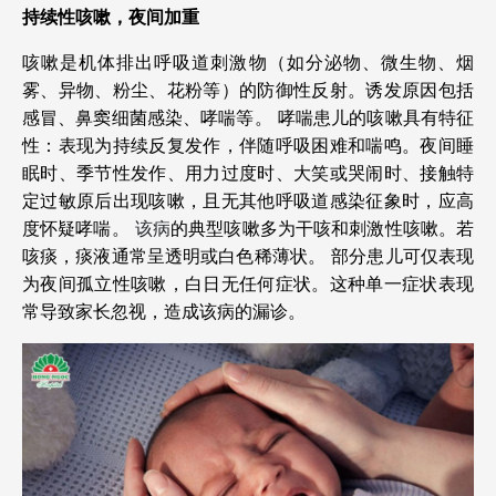
持续性咳嗽，夜间加重
咳嗽是机体排出呼吸道刺激物（如分泌物、微生物、烟
雾、异物、粉尘、花粉等）的防御性反射。诱发原因包括
感冒、鼻窦细菌感染、哮喘等。
哮喘患儿的咳嗽具有特征
性：表现为持续反复发作，伴随呼吸困难和喘鸣。夜间睡
眠时、季节性发作、用力过度时、大笑或哭闹时、接触特
定过敏原后出现咳嗽，且无其他呼吸道感染征象时，应高
度怀疑哮喘。
该病
的典型咳嗽多为干咳和刺激性咳嗽。若
咳痰，痰液通常呈透明或白色稀薄状。
部分患儿可仅表现
为夜间孤立性咳嗽，白日无任何症状。这种单一症状表现
常导致家长忽视，造成该病的漏诊。