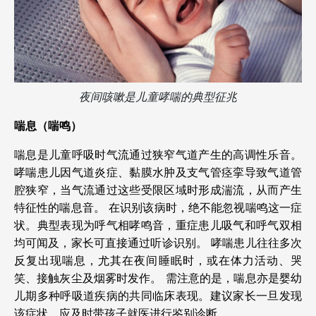
夜间咳嗽是儿童哮喘的典型征兆
喘息（喘鸣）
喘息是儿童呼吸时气流通过狭窄气道产生的高调性乐音。
哮喘患儿因气道炎症、黏膜水肿及支气管痉挛导致气道管
腔狭窄，当气流通过这些受限区域时形成湍流，从而产生
特征性的喘息音。
在识别该病时，绝不能忽视喘鸣这一症
状。典型表现为呼气相哮鸣音，重症患儿吸气和呼气双相
均可闻及，家长可直接通过听诊识别。
哮喘患儿往往多次
反复出现喘息，尤其在夜间睡眠时，或在体力活动、哭
笑、接触灰尘及烟雾时发作。
需注意的是，喘息亦是婴幼
儿期多种呼吸道疾病的共同临床表现。建议家长一旦发现
该症状，应及时带孩子就医进行鉴别诊断。