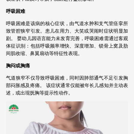
呼吸困难
呼吸困难是该病的核心症状，由气道水肿和支气管痉挛所
致管腔狭窄引发。患儿在用力、大笑或哭闹时症状明显加
剧。
婴幼儿因语言能力未发育完善，呼吸困难需通过客观
体征识别：包括呼吸频率增快、深度增加、锁骨上窝及肋
间肌收缩、鼻翼扇动等特征性表现。
胸闷或胸痛
气道狭窄不仅导致呼吸困难，同时因肺部通气不足引发胸
部闷胀感及疼痛。
该症状通常仅能被年长儿感知并主动表
述，或出现抚胸等提示性动作。