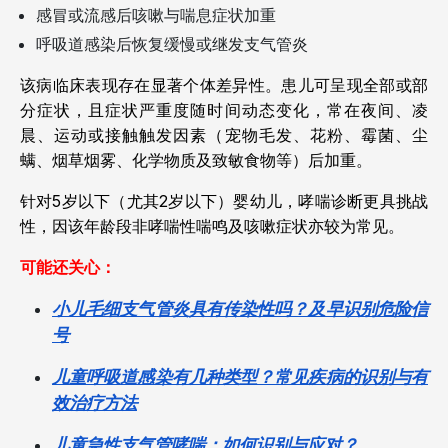
感冒或流感后咳嗽与喘息症状加重
呼吸道感染后恢复缓慢或继发支气管炎
该病临床表现存在显著个体差异性。患儿可呈现全部或部
分症状，且症状严重度随时间动态变化，常在夜间、凌
晨、运动或接触触发因素（宠物毛发、花粉、霉菌、尘
螨、烟草烟雾、化学物质及致敏食物等）后加重。
针对5岁以下（尤其2岁以下）婴幼儿，哮喘诊断更具挑战
性，因该年龄段非哮喘性喘鸣及咳嗽症状亦较为常见。
可能还关心：
小儿毛细支气管炎具有传染性吗？及早识别危险信
号
儿童呼吸道感染有几种类型？常见疾病的识别与有
效治疗方法
儿童急性支气管哮喘：如何识别与应对？