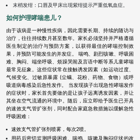
末梢发绀：口唇及甲床出现紫绀提示严重低氧血症。
如何护理哮喘患儿？
由于该病是一种慢性疾病，因此需要长期、持续的随访与
治疗，往往持续数月甚至数年。家长必须坚持并严格遵循
医生制定的治疗与预防方案，以获得最佳的哮喘控制效
果，并预防可能发生的并发症。
喘鸣、剧烈咳嗽、呼吸困
难、胸闷、端坐呼吸、烦躁哭闹及言语中断等系儿童哮喘
最常见征象。这些症状常在接触诱发因素（如运动过度、
气候变化、过敏原暴露 (尘螨、花粉、药物、食物）或呼
吸道病毒感染后急性发作。
当发现孩子出现急性哮喘发作
的症状时，家长首先要做的是让孩子远离诱发因素，并让
其坐在空气流通的环境中。随后，应立即给予医生已开具
的速效支气管扩张剂，同时配合家庭急救措施以缓解急性
呼吸困难：
速效支气管扩张剂喷雾，每次2喷。
用药后密切监测呼吸困难、喘鸣、咳嗽及胸闷症状的改