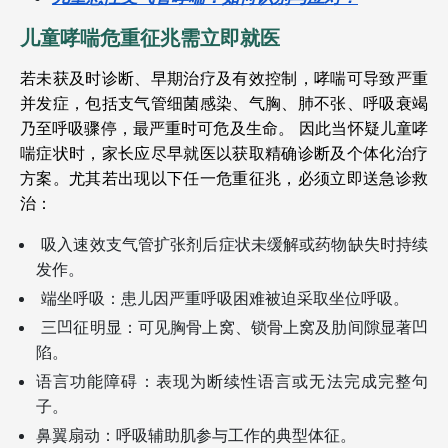
儿童哮喘危重征兆需立即就医
若未获及时诊断、早期治疗及有效控制，哮喘可导致严重
并发症，包括支气管细菌感染、气胸、肺不张、呼吸衰竭
乃至呼吸骤停，最严重时可危及生命。
因此当怀疑儿童哮
喘症状时，家长应尽早就医以获取精确诊断及个体化治疗
方案。尤其若出现以下任一危重征兆，必须立即送急诊救
治：
吸入速效支气管扩张剂后症状未缓解或药物缺失时持续
发作。
端坐呼吸：患儿因严重呼吸困难被迫采取坐位呼吸。
三凹征明显：可见胸骨上窝、锁骨上窝及肋间隙显著凹
陷。
语言功能障碍：表现为断续性语言或无法完成完整句
子。
鼻翼扇动：呼吸辅助肌参与工作的典型体征。