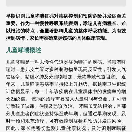
早期识别儿童哮喘征兆对疾病控制和预防危险并发症至关
重要。作为一种慢性呼吸系统疾病，哮喘具有病程长、难
以根治的特点，会显著影响儿童的整体呼吸功能。为有效
控制病情，家长需准确掌握该病的具体临床表现。
儿童哮喘概述
儿童哮喘是一种以慢性气道炎症为特征的疾病。当患有哮
喘时，患儿支气管对多种刺激物呈现高反应性，引发支气
管痉挛、黏膜水肿及分泌物增加，最终导致气道阻塞。
近
年来，儿童哮喘患病率呈持续上升趋势。据越南卫生部统
计数据显示，每二十年该疾病在儿童群体中的发病率将增
长2至3倍。
该病
的治疗需要投入大量时间与资金，并可能
导致孩子缺课、住院及急诊救治。
哮喘虽无法根治，且部
分儿童患者的症状会持续至成年期，但通过早期发现、及
时干预和规范治疗，可有效控制症状并预防并发症风险。
因此，家长需密切监测儿童健康状况，及时识别哮喘征