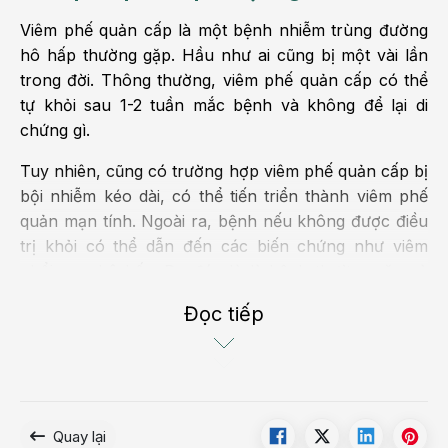
Viêm phế quản cấp là một bệnh nhiễm trùng đường
hô hấp thường gặp. Hầu như ai cũng bị một vài lần
trong đời. Thông thường, viêm phế quản cấp có thể
tự khỏi sau 1-2 tuần mắc bệnh và không để lại di
chứng gì.
Tuy nhiên, cũng có trường hợp viêm phế quản cấp bị
bội nhiễm kéo dài, có thể tiến triển thành viêm phế
quản mạn tính. Ngoài ra, bệnh nếu không được điều
trị khỏi có thể dẫn đến các biến chứng như viêm
phổi, suy hô hấp. Do đó, dù là bệnh thường gặp và
có thể tự khỏi nhưng người bệnh cũng không được
Đọc tiếp
chủ quan.
Con đường lây truyền bệnh viêm phế
quản cấp
Các loại virus gây viêm phế quản cấp rất dễ phát tán,
Quay lại