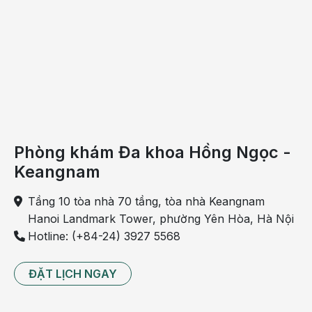
Tiếp xúc hóa chất
Thường xuyên tiếp xúc hóa chất có khả năng kích
ứng phổi như bụi vải dệt, amoniac, clo… làm tăng
nguy cơ mắc viêm phế quản cao hơn những người
khác.
Sức đề kháng kém
Phòng khám Đa khoa Hồng Ngọc -
Một số bệnh cấp tính như cảm lạnh, cúm, hoặc mắc
Keangnam
bệnh mạn tính khiến hệ thống miễn dịch bị tổn
thương, sức đề kháng suy giảm. Điều này khiến người
Tầng 10 tòa nhà 70 tầng, tòa nhà Keangnam
bệnh dễ bị viêm phế quản cấp hơn.
Hanoi Landmark Tower, phường Yên Hòa, Hà Nội
Hotline: (+84-24) 3927 5568
Trào ngược dạ dày
ĐẶT LỊCH NGAY
Trào ngược dạ dày với triệu chứng ợ nóng có thể gây
kích thích cổ họng và khiến người bệnh dễ mắc viêm
phế quản cấp và các bệnh về phổi.