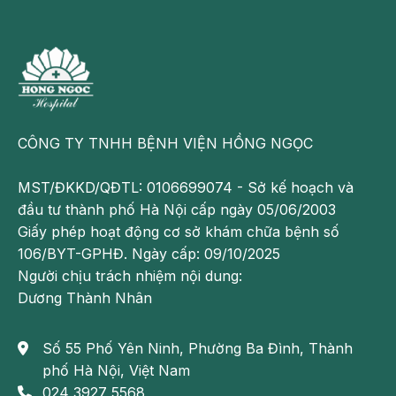
quản cấp, người bệnh sẽ xuất hiện những triệu
chứng dưới đây:
CÔNG TY TNHH BỆNH VIỆN HỒNG NGỌC
MST/ĐKKD/QĐTL: 0106699074 - Sở kế hoạch và
đầu tư thành phố Hà Nội cấp ngày 05/06/2003
Giấy phép hoạt động cơ sở khám chữa bệnh số
106/BYT-GPHĐ. Ngày cấp: 09/10/2025
Người chịu trách nhiệm nội dung:
Dương Thành Nhân
Ho là triệu chứng thường gặp nhất của viêm phế quản
cấp
Số 55 Phố Yên Ninh, Phường Ba Đình, Thành
phố Hà Nội, Việt Nam
Ho:
Người bị viêm phế quản cấp thường bị ho liên
024 3927 5568