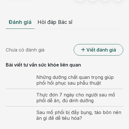
lây lan qua hơi thở, giọt bắn, nước bọt khi ho, hắt
hơi, nói chuyện. Do đó, bệnh rất dễ lây lan.
Đánh giá
Hỏi đáp Bác sĩ
Chưa có đánh giá
Viết đánh giá
Bài viết tư vấn sức khỏe liên quan
Những dưỡng chất quan trọng giúp
phổi hồi phục sau phẫu thuật
Viêm phế quản cấp là một bệnh nhiễm trùng đường
Thực đơn 7 ngày cho người sau mổ
hô hấp thường gặp
phổi dễ ăn, đủ dinh dưỡng
Các con đường lây truyền viêm phế quản cấp gồm:
Sau mổ phổi bị đầy bụng, táo bón nên
ăn gì để dễ tiêu hóa?
Lây từ người sang người