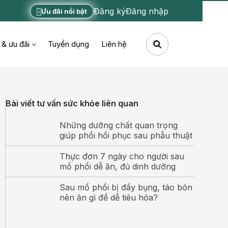
Đăng ký
Đăng nhập
Ưu đãi nổi bật
 & ưu đãi
Tuyển dụng
Liên hệ
Bài viết tư vấn sức khỏe liên quan
Những dưỡng chất quan trọng
giúp phổi hồi phục sau phẫu thuật
Thực đơn 7 ngày cho người sau
mổ phổi dễ ăn, đủ dinh dưỡng
Sau mổ phổi bị đầy bụng, táo bón
nên ăn gì để dễ tiêu hóa?