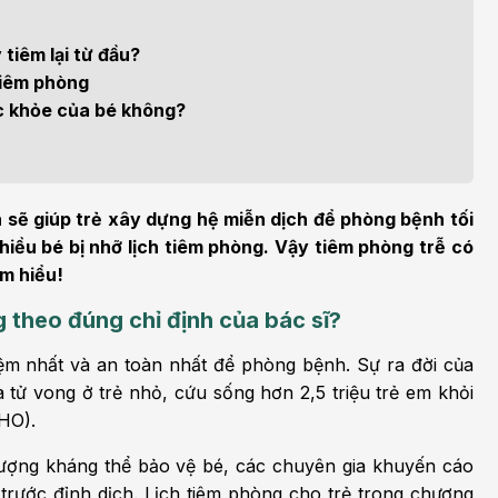
h học Ung bướu
Bệnh học Tim mạch
 bướu
Tim mạch
 tiêm lại từ đầu?
tiêm phòng
 - Tiết niệu
Ngoại khoa
c khỏe của bé không?
lý trị liệu - Phục hồi
Tâm lý và sức khỏe tâm
c năng
thần
 sẽ giúp trẻ xây dựng hệ miễn dịch để phòng bệnh tối
n thương chỉnh hình
Nam học
nhiều bé bị nhỡ lịch tiêm phòng. Vậy tiêm phòng trễ có
m hiểu!
 theo đúng chỉ định của bác sĩ?
kiệm nhất và an toàn nhất để phòng bệnh. Sự ra đời của
à tử vong ở trẻ nhỏ, cứu sống hơn 2,5 triệu trẻ em khỏi
WHO).
 lượng kháng thể bảo vệ bé, các chuyên gia khuyến cáo
trước đỉnh dịch. Lịch tiêm phòng cho trẻ trong chương