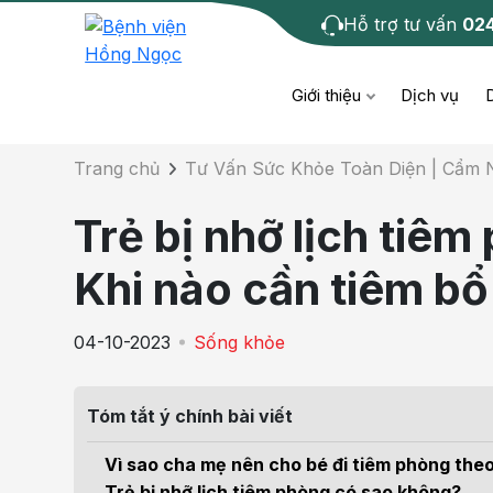
Hỗ trợ tư vấn
02
Chi tiết bài tư 
Giới thiệu
Dịch vụ
Trang chủ
Tư Vấn Sức Khỏe Toàn Diện | Cẩm
Bệnh học
Dươ
Bện
Trẻ bị nhỡ lịch tiê
Cơ xương khớp
Da li
Bện
Khi nào cần tiêm b
Giáo dục sức khỏe
Chẩ
Bện
04-10-2023
Sống khỏe
- M
Tiêm chủng
Răng
Bệnh
Tóm tắt ý chính bài viết
Tầm soát ung thư
Tai 
Bện
Vì sao cha mẹ nên cho bé đi tiêm phòng theo
Điện quang can thiệp
Khá
Trẻ bị nhỡ lịch tiêm phòng có sao không?