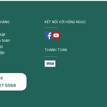
 HÀNG
KẾT NỐI VỚI HỒNG NGỌC
mật
 toán
úp
THANH TOÁN
gặp
rợ
27 5568