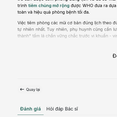
trình
tiêm chủng mở rộng
được WHO đưa ra dựa t
toàn và hiệu quả phòng bệnh tối đa.
Việc tiêm phòng các mũi cơ bản đúng lịch theo đú
tự nhiên nhất. Tuy nhiên, phụ huynh cũng cần lưu
thành" tấm lá chắn vững chắc trước vi khuẩn - v
Trẻ bị nhỡ lịch tiêm phòng có sao khôn
Đ
Quay lại
Đánh giá
Hỏi đáp Bác sĩ