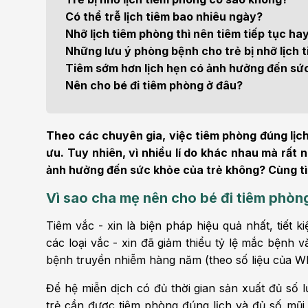
Bện
Có thể trễ lịch tiêm bao nhiêu ngày?
Thẩm mỹ
Ung
Nhỡ lịch tiêm phòng thì nên tiêm tiếp tục hay
Những lưu ý phòng bệnh cho trẻ bị nhỡ lịch 
Tiêu hóa - Gan - Mật
Thận
Tiêm sớm hơn lịch hẹn có ảnh hưởng đến sứ
Nên cho bé đi tiêm phòng ở đâu?
Nội Tiết
Vật 
chứ
Cấp cứu - Hồi sức tích
Theo các chuyên gia, việc tiêm phòng đúng lịch
cực
Chấ
ưu. Tuy nhiên, vì nhiều lí do khác nhau mà rất 
ảnh hưởng đến sức khỏe của trẻ không? Cùng tì
Vì sao cha mẹ nên cho bé đi tiêm phòng
Tiêm vắc - xin là biện pháp hiệu quả nhất, tiết 
các loại vắc - xin đã giảm thiểu tỷ lệ mắc bệnh v
bệnh truyền nhiễm hàng năm (theo số liệu của 
Để hệ miễn dịch có đủ thời gian sản xuất đủ số
trẻ cần được tiêm phòng đúng lịch và đủ số mũi 