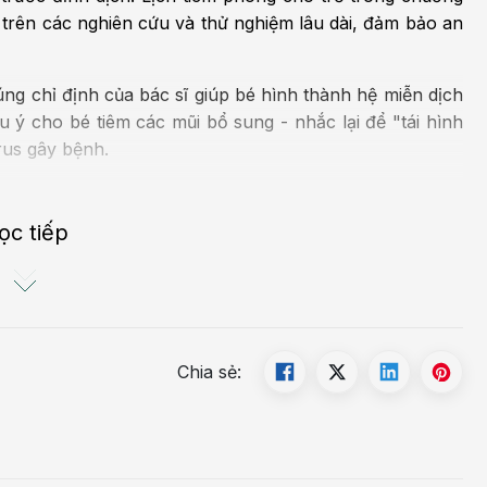
rên các nghiên cứu và thử nghiệm lâu dài, đảm bảo an
ng chỉ định của bác sĩ giúp bé hình thành hệ miễn dịch
 ý cho bé tiêm các mũi bổ sung - nhắc lại để "tái hình
irus gây bệnh.
g?
ọc tiếp
Chia sẻ: