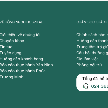
ết vắc - xin: Đưa bé đến các cơ sở tiêm chủng dịch vụ
có vai trò quan trọng để hình thành sức đề kháng. Theo
VỀ HỒNG NGỌC HOSPITAL
CHĂM SÓC KHÁCH
ứu dựa trên những thí nghiệm khoa học. Thời điểm chỉ
ia tăng sức đề kháng, có thể trễ lịch tiêm phòng khoảng
Giới thiệu về chúng tôi
Chính sách bảo 
không ở trong vùng dịch.
Chuyên khoa
Hướng dẫn thanh
Tin tức
Trung tâm trợ gi
 ĐÂY
Tuyển dụng
Câu hỏi thường 
c hay tiêm lại từ đầu?
Hướng dẫn khách hàng
Giờ làm việc
Báo cáo thực hành Yên Ninh
Phòng nội trú
ảo không tiêm sớm hơn khoảng cách tối thiểu giữa 2 mũi
Báo cáo thực hành Phúc
xin tương tác với nhau. Việc nhỡ lịch tiêm chủng sẽ ảnh
Trường Minh
Tổng đài hỗ t
gắn.
024 39
iảm nguy cơ biến chứng do bệnh truyền nhiễm, trong
 chỉ cần cho bé đi tiêm bổ sung chứ không cần phải tiêm
dụng phòng bệnh càng tốt và hiệu quả của vắc - xin sẽ