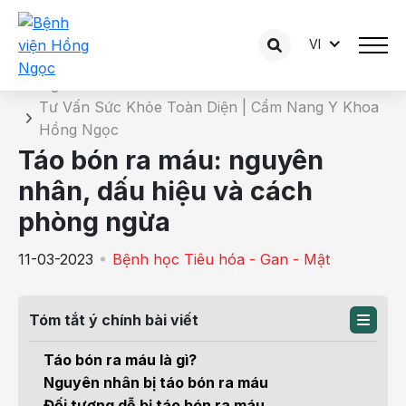
VI
Chi tiết bài tư vấn
Trang chủ
Tư Vấn Sức Khỏe Toàn Diện | Cẩm Nang Y Khoa
Hồng Ngọc
Táo bón ra máu: nguyên
nhân, dấu hiệu và cách
phòng ngừa
11-03-2023
Bệnh học Tiêu hóa - Gan - Mật
Tóm tắt ý chính bài viết
Táo bón ra máu là gì?
Nguyên nhân bị táo bón ra máu
Đối tượng dễ bị táo bón ra máu