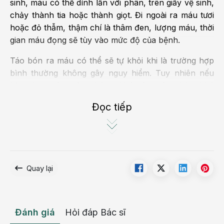
sinh, máu có thể dính lẫn với phân, trên giấy vệ sinh,
chảy thành tia hoặc thành giọt. Đi ngoài ra máu tươi
hoặc đỏ thẫm, thậm chí là thâm đen, lượng máu, thời
gian máu đọng sẽ tùy vào mức độ của bệnh.
Táo bón ra máu có thể sẽ tự khỏi khi là trường hợp
bình thường không gây nguy hiểm. Tuy nhiên nếu
kèm theo các triệu chứng: khó tiêu, tiêu chảy, khó
thở, giảm cân, tim đập nhanh,...thì có thể bạn đang
Đọc tiếp
mắc phải một căn bệnh khác nguy hiểm hơn như:
bệnh trĩ, viêm loét dạ dày, ung thư... Trường hợp này
bạn nên đến các cơ sở chuyên khoa, để được các
bác sĩ thăm khám và có hướng điều trị kịp thời.
Quay lại
Đánh giá
Hỏi đáp Bác sĩ