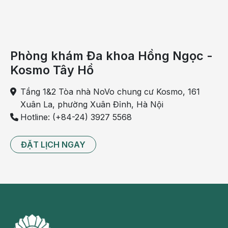
trong những nguyên nhân khiến người bệnh xuất
hiện triệu chứng táo bón ra máu, máu tươi chảy
thành giọt sau khi đi đại tiện. Bệnh thường đi kèm với
triệu chứng đau vùng hậu môn khi đi đại tiện.
Phòng khám Đa khoa Hồng Ngọc -
Nguyên nhân gây ra nứt kẽ hậu môn chủ yếu là do
Kosmo Tây Hồ
khi bị táo bón người bệnh thường rặn mạnh làm hậu
môn giãn, rách gây sưng đau. Bệnh có thể gây ra
Tầng 1&2 Tòa nhà NoVo chung cư Kosmo, 161
nhiều biến chứng nguy hiểm loét, nhiễm khuẩn hậu
Xuân La, phường Xuân Đỉnh, Hà Nội
môn nếu không được điều trị đúng cách.
Hotline: (+84-24) 3927 5568
Polyp đại trực tràng
ĐẶT LỊCH NGAY
Polyp hình thành là do sự tăng sinh quá mức của
niêm mạc đại trực tràng, đây là những khối u lồi vào
trong lòng đại trực tràng. Nếu polyp xuất hiện ở lớp
lót của đại trực tràng sẽ gây kích ứng, viêm và chảy
máu khi bệnh nhân đi đại tiện.
Sa trực tràng