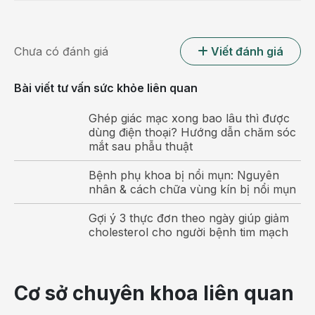
Chưa có đánh giá
Viết đánh giá
Bài viết tư vấn sức khỏe liên quan
Táo bón ra máu là là hiện tượng bị chảy khi đi vệ
Ghép giác mạc xong bao lâu thì được
sinh, máu có thể dính lẫn với phân, trên giấy vệ sinh
dùng điện thoại? Hướng dẫn chăm sóc
mắt sau phẫu thuật
Nguyên nhân bị táo bón ra máu
Bệnh phụ khoa bị nổi mụn: Nguyên
Táo bón ra máu là hiện tượng bình thường, nguyên
nhân & cách chữa vùng kín bị nổi mụn
nhân là do nóng trong hoặc dị vật gây nên. Bên cạnh
Gợi ý 3 thực đơn theo ngày giúp giảm
đó, táo bón ra máu còn là dấu hiệu nguy hiểm của
cholesterol cho người bệnh tim mạch
các bệnh lý ở hậu môn trực tràng. Vậy táo bón ra
máu có nguy hiểm không, cùng tìm hiểu về những
dấu hiệu và biến chứng của táo bón ra máu.
Cơ sở chuyên khoa liên quan
Mỗi nhóm táo bón được gây ra bởi các nguyên nhân